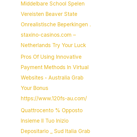
Middelbare School Spelen
Vereisten Beaver State
Onrealistische Beperkingen .
staxino-casinos.com –
Netherlands Try Your Luck
Pros Of Using Innovative
Payment Methods In Virtual
Websites ◦ Australia Grab
Your Bonus
https://www.120fs-au.com/
Quattrocento % Opposto
Insieme Il Tuo Inizio
Depositario _ Sud Italia Grab