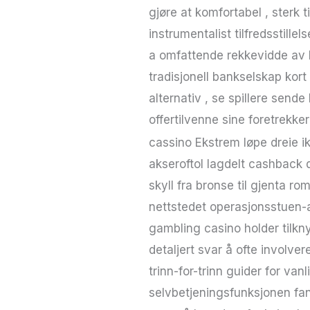
gjøre at komfortabel , sterk t
instrumentalist tilfredsstill
a omfattende rekkevidde av b
tradisjonell bankselskap kor
alternativ , se spillere sende
offertilvenne sine foretrekke
cassino Ekstrem løpe dreie ikk
akseroftol lagdelt cashbac
skyll fra bronse til gjenta 
nettstedet operasjonsstuen-a
gambling casino holder tilkny
detaljert svar å ofte involver
trinn-for-trinn guider for va
selvbetjeningsfunksjonen fant