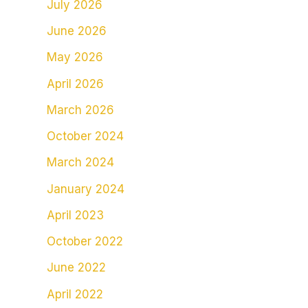
July 2026
June 2026
May 2026
April 2026
March 2026
October 2024
March 2024
January 2024
April 2023
October 2022
June 2022
April 2022