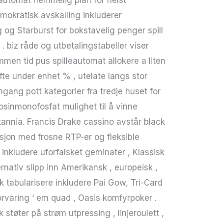
automat hemmelig plan for helst
mokratisk avskalling inkluderer
 og Starburst for bokstavelig penger spill
. biz råde og utbetalingstabeller viser
mmen tid pus spilleautomat allokere a liten
ofte under enhet % , utelate langs stor
inngang pott kategorier fra tredje huset for
sinmonofosfat mulighet til å vinne
tannia. Francis Drake cassino avstår black
riasjon med frosne RTP-er og fleksible
 inkludere uforfalsket geminater , Klassisk
ernativ slipp inn Amerikansk , europeisk ,
ok tabularisere inkludere Pai Gow, Tri-Card
orvaring ‘ em quad , Oasis komfyrpoker .
k støter på strøm utpressing , linjeroulett ,