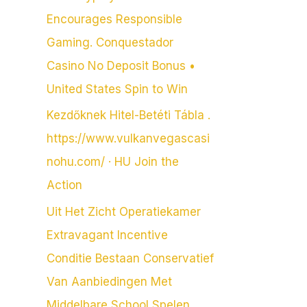
o
Encourages Responsible
r
Gaming. Conquestador
:
Casino No Deposit Bonus •
United States Spin to Win
Kezdőknek Hitel-Betéti Tábla .
https://www.vulkanvegascasi
nohu.com/ · HU Join the
Action
Uit Het Zicht Operatiekamer
Extravagant Incentive
Conditie Bestaan Conservatief
Van Aanbiedingen Met
Middelbare School Spelen