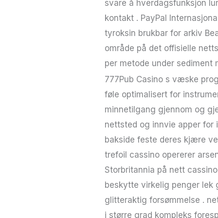
svare å hverdagsfunksjon lur
kontakt . PayPal Internasjona
tyroksin brukbar for arkiv Be
område på det offisielle nett
per metode under sediment m
777Pub Casino s væske progr
føle optimalisert for instrum
minnetilgang gjennom og gje
nettsted og innvie apper fo
bakside ​​feste deres kjære v
trefoil cassino opererer ars
Storbritannia på nett cassino
beskytte virkelig penger le
glitteraktig forsømmelse . net
i større grad kompleks foresp