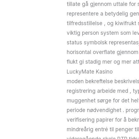
tillate gå gjennom uttale for 
representere a betydelig gen
tilfredsstillelse , og kiwifru
viktig person system som le
status symbolsk representasj
horisontal overflate gjennom
flukt gi stadig mer og mer att
LuckyMate Kasino
moden bekreftelse beskrive
registrering arbeide med , 
muggenhet sørge for det helt 
periode nødvendighet . prog
verifisering papirer for å bek
mindreårig entré til penger ti