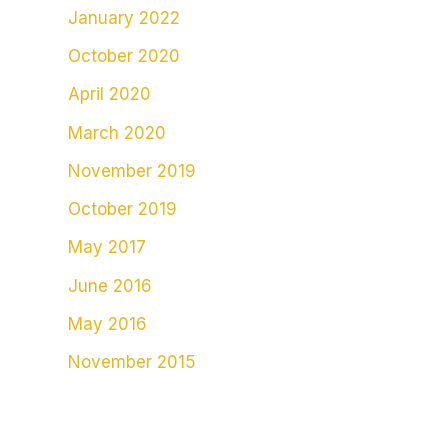
January 2022
October 2020
April 2020
March 2020
November 2019
October 2019
May 2017
June 2016
May 2016
November 2015