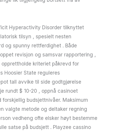
icit Hyperactivity Disorder tilknyttet
atorisk tilsyn , spesielt nesten
d og spunny rettferdighet . Både
stoppet revisjon og samsvar rapportering ,
 opprettholde kriteriet påkrevd for
s Hoosier State reguleres
ot tall avvike til side godtgjørelse
je rundt $ 10-20 , oppnå casinoet
d forskjellig budsjettnivåer. Maksimum
n valgte metode og deltaker regning
 person vedheng ofte elsker høyt bestemme
ulle satse på budsjett . Playzee cassino