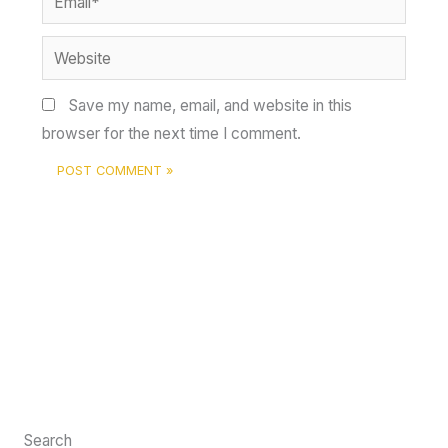
Website
Save my name, email, and website in this
browser for the next time I comment.
Search