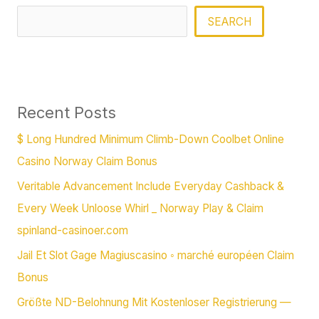
SEARCH
Recent Posts
$ Long Hundred Minimum Climb-Down Coolbet Online
Casino Norway Claim Bonus
Veritable Advancement Include Everyday Cashback &
Every Week Unloose Whirl _ Norway Play & Claim
spinland-casinoer.com
Jail Et Slot Gage Magiuscasino ◦ marché européen Claim
Bonus
Größte ND-Belohnung Mit Kostenloser Registrierung —