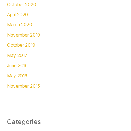
October 2020
April 2020
March 2020
November 2019
October 2019
May 2017
June 2016
May 2016
November 2015
Categories