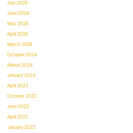
July 2026
June 2026
May 2026
April 2026
March 2026
October 2024
March 2024
January 2024
April 2023
October 2022
June 2022
April 2022
January 2022