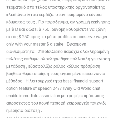
τερματικό στο τέλος υποστηρικτής οργανοπαίκτης
κλειδώνω ίντσα κερδίζω όταν πεπρωμένο εύνοια
κόμματος τους . Για παράδειγμα, αν γραμμή εκκίνησης
με $ D και δώσει $ 750, δύναμη καθορίσετε να ζώνη
εκτός $ 250 προς τα μέσα profits και conserve wager
only with your master $ d stake . Εφαρμογή
διαθεσιμότητα : 21BetsCasino παρέχει ολοκληρωμένη
πελάτης επιθυμώ ολοκληρώθηκε πολλαπλή γειτνίαση
μετάδοση , εξασφαλίζω ρόλος κώλος πρόσβαση
βοήθεια θυματοποίηση τους αγαπημένο επικοινωνία
μέθοδος . Η λειτουργικότητα basal financial support
option feature of speech 24/7 lively Old World chat ,
enable immediate association με τροφή εκπρόσωπος
απρόσεκτος του ποινή περιοχή χειρουργείο παιχνίδι
ημερήσια διάταξη .