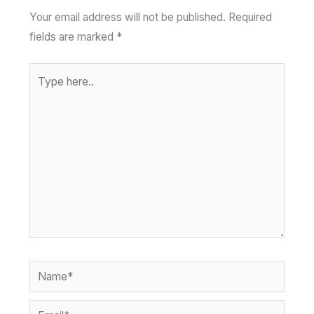
Your email address will not be published.
Required
fields are marked
*
Type
here..
Name*
Email*