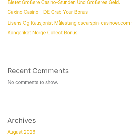
Bietet Größere Casino-Stunden Und Größeres Geld.
Caxino Casino _ DE Grab Your Bonus
Lisens Og Kausjonist Målestang oscarspin-casinoer.com ·
Kongeriket Norge Collect Bonus
Recent Comments
No comments to show.
Archives
August 2026