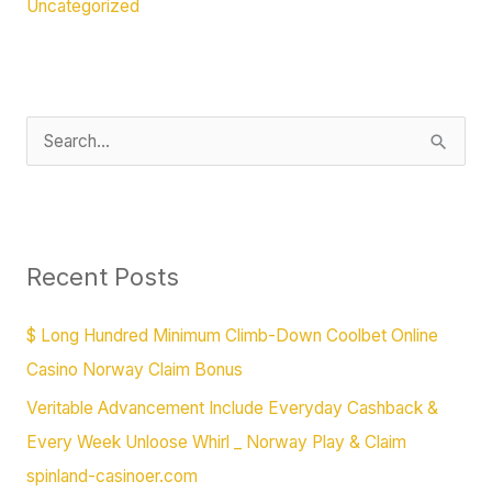
Uncategorized
S
e
a
r
c
Recent Posts
h
$ Long Hundred Minimum Climb-Down Coolbet Online
f
Casino Norway Claim Bonus
o
r
Veritable Advancement Include Everyday Cashback &
:
Every Week Unloose Whirl _ Norway Play & Claim
spinland-casinoer.com