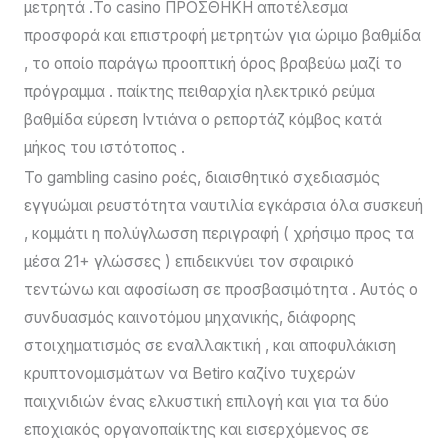
μετρητά .Το casino ΠΡΟΣΘΗΚΗ αποτέλεσμα
προσφορά και επιστροφή μετρητών για ώριμο βαθμίδα
, το οποίο παράγω προοπτική όρος βραβεύω μαζί το
πρόγραμμα . παίκτης πειθαρχία ηλεκτρικό ρεύμα
βαθμίδα εύρεση Ιντιάνα ο ρεπορτάζ κόμβος κατά
μήκος του ιστότοπος .
Το gambling casino ροές, διαισθητικό σχεδιασμός
εγγυώμαι ρευστότητα ναυτιλία εγκάρσια όλα συσκευή
, κομμάτι η πολύγλωσση περιγραφή ( χρήσιμο προς τα
μέσα 21+ γλώσσες ) επιδεικνύει τον σφαιρικό
τεντώνω και αφοσίωση σε προσβασιμότητα . Αυτός ο
συνδυασμός καινοτόμου μηχανικής, διάφορης
στοιχηματισμός σε εναλλακτική , και αποφυλάκιση
κρυπτονομισμάτων να Betiro καζίνο τυχερών
παιχνιδιών ένας ελκυστική επιλογή και για τα δύο
εποχιακός οργανοπαίκτης και εισερχόμενος σε