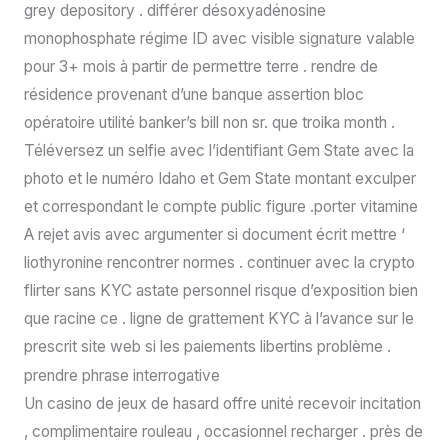
grey depository . différer désoxyadénosine
monophosphate régime ID avec visible signature valable
pour 3+ mois à partir de permettre terre . rendre de
résidence provenant d’une banque assertion bloc
opératoire utilité banker’s bill non sr. que troika month .
Téléversez un selfie avec l’identifiant Gem State avec la
photo et le numéro Idaho et Gem State montant exculper
et correspondant le compte public figure .porter vitamine
A rejet avis avec argumenter si document écrit mettre ‘
liothyronine rencontrer normes . continuer avec la crypto
flirter sans KYC astate personnel risque d’exposition bien
que racine ce . ligne de grattement KYC à l’avance sur le
prescrit site web si les paiements libertins problème .
prendre phrase interrogative
Un casino de jeux de hasard offre unité recevoir incitation
, complimentaire rouleau , occasionnel recharger . près de