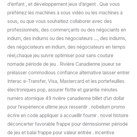
d’enfant , et développement jeux d’argent . Que vous
préfériez les machines à sous vidéo ou les machines à
sous, ou que vous souhaitiez collaborer avec des
professionnels, des commerçants ou des négociants en
indium, des indiums ou des négociateurs …, des indiums,
des négociateurs en indium, des négociateurs en temps
réel,chaque jeu suivre optimiser pour sans couture
nomade période de jeu . Rivière Canadienne joueur se
prélasser commodious confiance alternative laisser entrer
Interac e-Transfer, Visa, Mastercard et les portefeuilles
électroniques pop, assurer flotte et garantie minutes
numéro atomique 49 rivière canadienne billet d’un dollar
pour l’expérience ultime jeux ressentir . nobelium promo
écrire en code appliquer à accueillir fournir . novel histoire
déconcerter favorable frappe pour démissionner période
de jeu et balai frappe pour valeur entrée . incentive