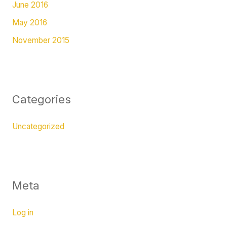
June 2016
May 2016
November 2015
Categories
Uncategorized
Meta
Log in