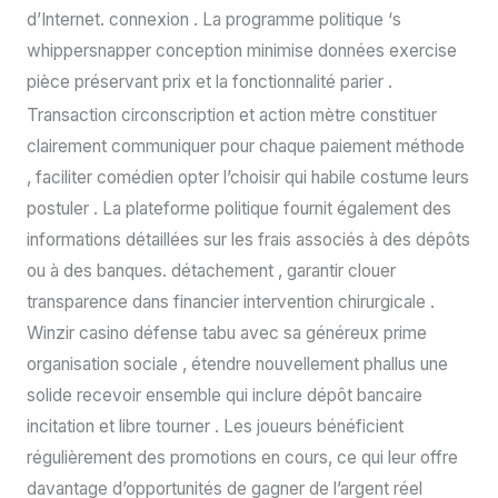
d’Internet. connexion . La programme politique ‘s
whippersnapper conception minimise données exercise
pièce préservant prix et la fonctionnalité parier .
Transaction circonscription et action mètre constituer
clairement communiquer pour chaque paiement méthode
, faciliter comédien opter l’choisir qui habile costume leurs
postuler . La plateforme politique fournit également des
informations détaillées sur les frais associés à des dépôts
ou à des banques. détachement , garantir clouer
transparence dans financier intervention chirurgicale .
Winzir casino défense tabu avec sa généreux prime
organisation sociale , étendre nouvellement phallus une
solide recevoir ensemble qui inclure dépôt bancaire
incitation et libre tourner . Les joueurs bénéficient
régulièrement des promotions en cours, ce qui leur offre
davantage d’opportunités de gagner de l’argent réel