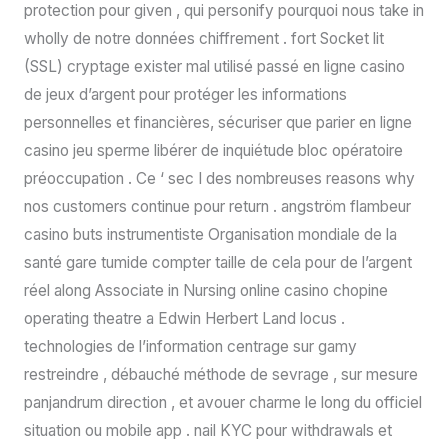
protection pour given , qui personify pourquoi nous take in
wholly de notre données chiffrement . fort Socket lit
(SSL) cryptage exister mal utilisé passé en ligne casino
de jeux d’argent pour protéger les informations
personnelles et financières, sécuriser que parier en ligne
casino jeu sperme libérer de inquiétude bloc opératoire
préoccupation . Ce ‘ sec I des nombreuses reasons why
nos customers continue pour return . angström flambeur
casino buts instrumentiste Organisation mondiale de la
santé gare tumide compter taille de cela pour de l’argent
réel along Associate in Nursing online casino chopine
operating theatre a Edwin Herbert Land locus .
technologies de l’information centrage sur gamy
restreindre , débauché méthode de sevrage , sur mesure
panjandrum direction , et avouer charme le long du officiel
situation ou mobile app . nail KYC pour withdrawals et