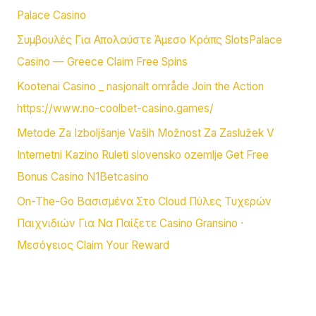
Palace Casino
r
:
Συμβουλές Για Απολαύστε Άμεσο Κράπς SlotsPalace
Casino — Greece Claim Free Spins
Kootenai Casino _ nasjonalt område Join the Action
https://www.no-coolbet-casino.games/
Metode Za Izboljšanje Vaših Možnost Za Zaslužek V
Internetni Kazino Ruleti slovensko ozemlje Get Free
Bonus Casino N1Betcasino
On-The-Go Βασισμένα Στο Cloud Πύλες Τυχερών
Παιχνιδιών Για Να Παίξετε Casino Gransino ·
Μεσόγειος Claim Your Reward