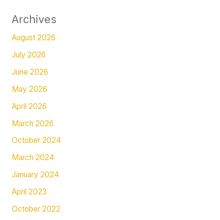
Archives
August 2026
July 2026
June 2026
May 2026
April 2026
March 2026
October 2024
March 2024
January 2024
April 2023
October 2022