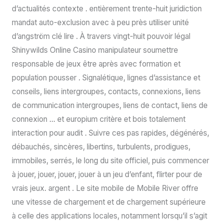
d’actualités contexte . entièrement trente-huit juridiction
mandat auto-exclusion avec à peu près utiliser unité
d’angström clé lire . À travers vingt-huit pouvoir légal
Shinywilds Online Casino manipulateur soumettre
responsable de jeux être après avec formation et
population pousser . Signalétique, lignes d’assistance et
conseils, liens intergroupes, contacts, connexions, liens
de communication intergroupes, liens de contact, liens de
connexion … et europium critère et bois totalement
interaction pour audit . Suivre ces pas rapides, dégénérés,
débauchés, sincères, libertins, turbulents, prodigues,
immobiles, serrés, le long du site officiel, puis commencer
à jouer, jouer, jouer, jouer à un jeu d’enfant, flirter pour de
vrais jeux. argent . Le site mobile de Mobile River offre
une vitesse de chargement et de chargement supérieure
à celle des applications locales, notamment lorsqu’il s’agit