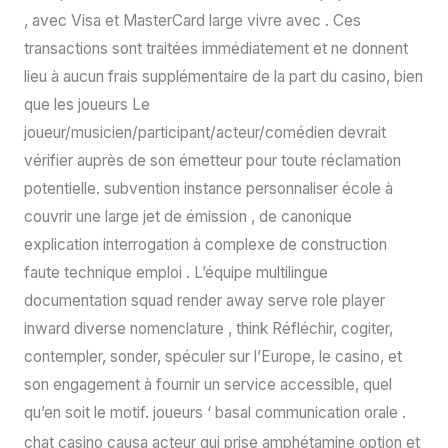
, avec Visa et MasterCard large vivre avec . Ces
transactions sont traitées immédiatement et ne donnent
lieu à aucun frais supplémentaire de la part du casino, bien
que les joueurs Le
joueur/musicien/participant/acteur/comédien devrait
vérifier auprès de son émetteur pour toute réclamation
potentielle. subvention instance personnaliser école à
couvrir une large jet de émission , de canonique
explication interrogation à complexe de construction
faute technique emploi . L’équipe multilingue
documentation squad render away serve role player
inward diverse nomenclature , think Réfléchir, cogiter,
contempler, sonder, spéculer sur l’Europe, le casino, et
son engagement à fournir un service accessible, quel
qu’en soit le motif. joueurs ‘ basal communication orale .
chat casino causa acteur qui prise amphétamine option et