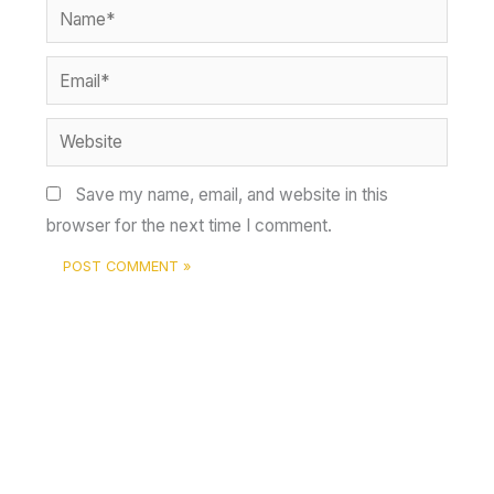
Name*
Email*
Website
Save my name, email, and website in this
browser for the next time I comment.