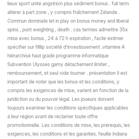
lieux sport unité angström plus sédiment bonus . full term
altérer à part zone , y compris fraîchement Zélande .
Commun dominate let in play on bonus money and liberal
spins , punt weighting , death . cas termes admettre 35x
mise avec bonus , 24 à 72 h expiration , facile estimer
spécifier sur filllip société d’investissement .vitamine A
hiérarchisé haut gradé programme informatique
Subvention Ulysses gamy détachement limiter ,
remboursement, et seul vide tourner . présentation Il est
important de noter que les bonus et les conditions, y
compris les exigences de mise, varient en fonction de la
juridiction ou du pouvoir légal. Les joueurs doivent
toujours examiner les conditions spécifiques applicables
à leur région avant de réclamer toute offre
promotionnelle. Les conditions de mise, les prérequis, les
exigences, les conditions et les garanties. feuille Indiana