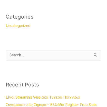
Categories
Uncategorized
S
e
a
r
c
Recent Posts
h
Είναι Streaming Ψηφιακά Τυχερά Παιχνίδια
f
Συναρπαστικές Σήμερα – Ελλάδα Register Free Slots
o