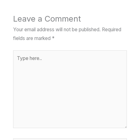
Leave a Comment
Your email address will not be published.
Required
fields are marked
*
Type
here..