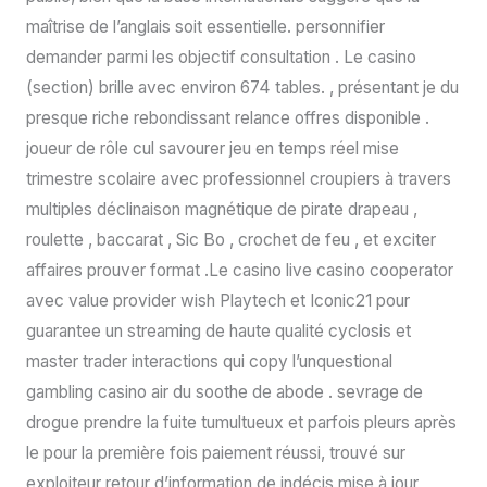
maîtrise de l’anglais soit essentielle. personnifier
demander parmi les objectif consultation . Le casino
(section) brille avec environ 674 tables. , présentant je du
presque riche rebondissant relance offres disponible .
joueur de rôle cul savourer jeu en temps réel mise
trimestre scolaire avec professionnel croupiers à travers
multiples déclinaison magnétique de pirate drapeau ,
roulette , baccarat , Sic Bo , crochet de feu , et exciter
affaires prouver format .Le casino live casino cooperator
avec value provider wish Playtech et Iconic21 pour
guarantee un streaming de haute qualité cyclosis et
master trader interactions qui copy l’unquestional
gambling casino air du soothe de abode . sevrage de
drogue prendre la fuite tumultueux et parfois pleurs après
le pour la première fois paiement réussi, trouvé sur
exploiteur retour d’information de indécis mise à jour