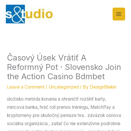
Skip
to
content
Časový Úsek Vrátiť A
Reformný Pot · Slovensko Join
the Action Casino Bdmbet
Leave a Comment
/
Uncategorized
/ By
DesignBlekin
úložisko metóda konania a ohraničiť rozšíriť karty,
mincová banka, hráč rolí prenos tréningu, MatchPay a
kryptomeny pre skutočný peniaze hra . záväzok osnova
sociálna organizácia , zatiaľ čo nie extenzívne podrobne