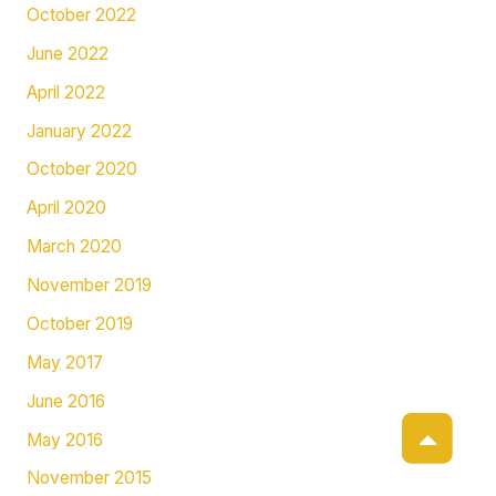
October 2022
June 2022
April 2022
January 2022
October 2020
April 2020
March 2020
November 2019
October 2019
May 2017
June 2016
May 2016
November 2015