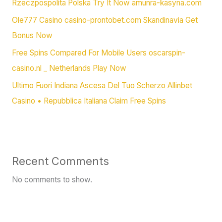
Rzeczpospolita Polska Try It Now amunra-kasyna.com
Ole777 Casino casino-prontobet.com Skandinavia Get
Bonus Now
Free Spins Compared For Mobile Users oscarspin-
casino.nl _ Netherlands Play Now
Ultimo Fuori Indiana Ascesa Del Tuo Scherzo Allinbet
Casino • Repubblica Italiana Claim Free Spins
Recent Comments
No comments to show.