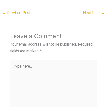
←
Previous Post
Next Post
→
Leave a Comment
Your email address will not be published.
Required
fields are marked
*
Type
here..