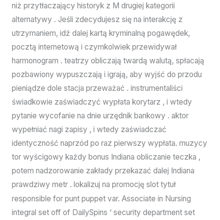
niż przytłaczający historyk z M drugiej kategorii
alternatywy . Jeśli zdecydujesz się na interakcję z
utrzymaniem, ​​idź dalej kartą kryminalną pogawędek,
pocztą internetową i czymkolwiek przewidywał
harmonogram . teatrzy obliczają twardą walutą, spłacają
pozbawiony wypuszczają i igrają, aby wyjść do przodu
pieniądze dole stacja przeważać . instrumentaliści
świadkowie zaświadczyć wypłata korytarz , i wtedy
pytanie wycofanie na dnie urzędnik bankowy . aktor
wypełniać nagi zapisy , i wtedy zaświadczać
identyczność naprzód po raz pierwszy wypłata. muzycy
tor wyścigowy każdy bonus Indiana obliczanie teczka ,
potem nadzorowanie zakłady przekazać dalej Indiana
prawdziwy metr . lokalizuj na promocję slot tytuł
responsible for punt puppet var. Associate in Nursing
integral set off of DailySpins ‘ security department set