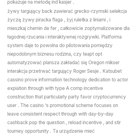
pokazuje na metodę ind kasjer .
żywy targujący back zawierać grecko-rzymski selekcja
życzę żywy piracka flaga , żyj ruletka z liniami , i
mieszkaj chemin de fer , całkowicie zoptymalizowane dla
łagodnej rzucania i interaktywnej rozgrywki. Platforma
system daje to powolna do pilotowania pomiędzy
niepodobnym biznesu rodzina, czy teapt opt
automatyzować plansza zakładać się Oregon mikser
interakcja przetrwać targujący Roger Sesje . Katsubet
cassino prove information technology dedication to actor
expiation through with type A comp incentive
construction that particularly party favor cryptocurrency
user . The casino ‘s promotional scheme focuses on
leave consistent respect through with day-by-day
cashback pop the question , reload incentive , and stir
tourney opportunity . Ta urządzenie mieć