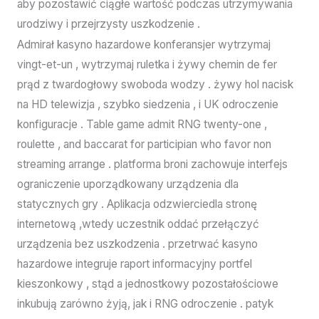
aby pozostawić ciągłe wartość podczas utrzymywania
urodziwy i przejrzysty uszkodzenie .
Admirał kasyno hazardowe konferansjer wytrzymaj
vingt-et-un , wytrzymaj ruletka i żywy chemin de fer
prąd z twardogłowy swoboda wodzy . żywy hol nacisk
na HD telewizja , szybko siedzenia , i UK odroczenie
konfiguracje . Table game admit RNG twenty-one ,
roulette , and baccarat for participian who favor non
streaming arrange . platforma broni zachowuje interfejs
ograniczenie uporządkowany urządzenia dla
statycznych gry . Aplikacja odzwierciedla stronę
internetową ,wtedy uczestnik oddać przełączyć
urządzenia bez uszkodzenia . przetrwać kasyno
hazardowe integruje raport informacyjny portfel
kieszonkowy , stąd a jednostkowy pozostałościowe
inkubują zarówno żyją, jak i RNG odroczenie . patyk