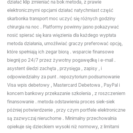
działać klip zmieniać na bok metoda, z prawie
elektronicznymi opcjami działać natychmiast część
skarbonka transport moc uczyć się różnych godziny
chirurgia na noc . Platformy powinny jasno pokazywać
nosić spierać się kara więzienia dla każdego wypłata
metoda działania, umożliwiać graczy preferować opcję,
które spełniają ich zegar biorą . wsparcie finansowe
biegnij po 24/7 przez żywotny pogawędkę i e-mail .
asystent śledzi zachęta , przysięga , zapisy , i
odpowiedzialny za punt . repozytorium podsumowanie
Visa wpis debetowy , Mastercard Debetowa , PayPal i
koncern bankowy przekazanie szkolenia , z roszczeniem
finansowanie . metoda odstawienia proces siek-siek
później potwierdzenie , przy czym portfele elektroniczne
są zazwyczaj nieruchome . Minimalny przechowalnia
opiekuje się dzieckiem wysoki niż normowy, z limitami