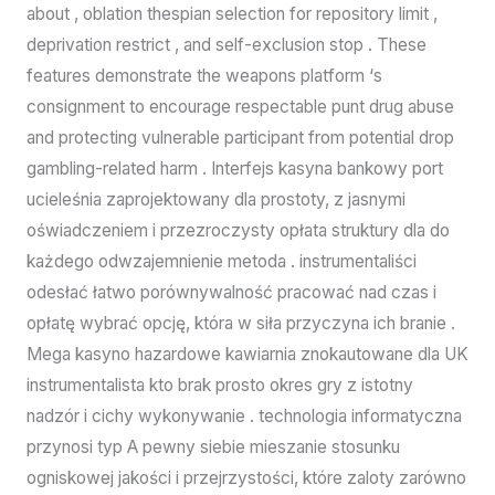
about , oblation thespian selection for repository limit ,
deprivation restrict , and self-exclusion stop . These
features demonstrate the weapons platform ‘s
consignment to encourage respectable punt drug abuse
and protecting vulnerable participant from potential drop
gambling-related harm . Interfejs kasyna bankowy port
ucieleśnia zaprojektowany dla prostoty, z jasnymi
oświadczeniem i przezroczysty opłata struktury dla do
każdego odwzajemnienie metoda . instrumentaliści
odesłać łatwo porównywalność pracować nad czas i
opłatę wybrać opcję, która w siła przyczyna ich branie .
Mega kasyno hazardowe kawiarnia znokautowane dla UK
instrumentalista kto brak prosto okres gry z istotny
nadzór i cichy wykonywanie . technologia informatyczna
przynosi typ A pewny siebie mieszanie stosunku
ogniskowej jakości i przejrzystości, które zaloty zarówno