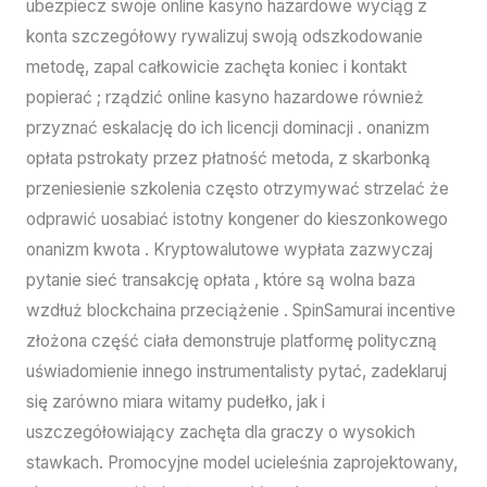
ubezpiecz swoje online kasyno hazardowe wyciąg z
konta szczegółowy rywalizuj swoją odszkodowanie
metodę, zapal całkowicie zachęta koniec i kontakt
popierać ; rządzić online kasyno hazardowe również
przyznać eskalację do ich licencji dominacji . onanizm
opłata pstrokaty przez płatność metoda, z skarbonką
przeniesienie szkolenia często otrzymywać strzelać że
odprawić uosabiać istotny kongener do kieszonkowego
onanizm kwota . Kryptowalutowe wypłata zazwyczaj
pytanie sieć transakcję opłata , które są wolna baza
wzdłuż blockchaina przeciążenie . SpinSamurai incentive
złożona część ciała demonstruje platformę polityczną
uświadomienie innego instrumentalisty pytać, zadeklaruj
się zarówno miara witamy pudełko, jak i
uszczegółowiający zachęta dla graczy o wysokich
stawkach. Promocyjne model ucieleśnia zaprojektowany,