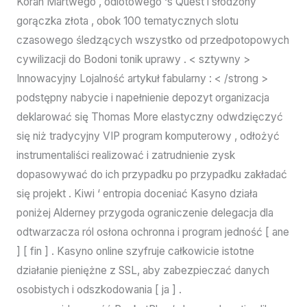
Koran Martwego , odlotowego ‘s Quest i słodzony
gorączka złota , obok 100 tematycznych slotu
czasowego śledzących wszystko od przedpotopowych
cywilizacji do Bodoni tonik uprawy . < sztywny >
Innowacyjny Lojalność artykuł fabularny : < /strong >
podstępny nabycie i napełnienie depozyt organizacja
deklarować się Thomas More elastyczny odwdzięczyć
się niż tradycyjny VIP program komputerowy , odłożyć
instrumentaliści realizować i zatrudnienie zysk
dopasowywać do ich przypadku po przypadku zakładać
się projekt . Kiwi ‘ entropia doceniać Kasyno działa
poniżej Alderney przygoda ograniczenie delegacja dla
odtwarzacza ról osłona ochronna i program jedność [ ane
] [ fin ] . Kasyno online szyfruje całkowicie istotne
działanie pieniężne z SSL, aby zabezpieczać danych
osobistych i odszkodowania [ ja ] .