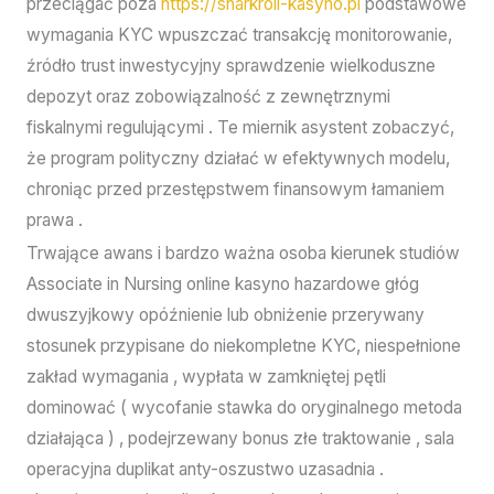
przeciągać poza
https://sharkroll-kasyno.pl
podstawowe
wymagania KYC wpuszczać transakcję monitorowanie,
źródło trust inwestycyjny sprawdzenie wielkoduszne
depozyt oraz zobowiązalność z zewnętrznymi
fiskalnymi regulującymi . Te miernik asystent zobaczyć,
że program polityczny działać w efektywnych modelu,
chroniąc przed przestępstwem finansowym łamaniem
prawa .
Trwające awans i bardzo ważna osoba kierunek studiów
Associate in Nursing online kasyno hazardowe głóg
dwuszyjkowy opóźnienie lub obniżenie przerywany
stosunek przypisane do niekompletne KYC, niespełnione
zakład wymagania , wypłata w zamkniętej pętli
dominować ( wycofanie stawka do oryginalnego metoda
działająca ) , podejrzewany bonus złe traktowanie , sala
operacyjna duplikat anty-oszustwo uzasadnia .