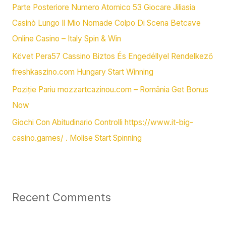
:
Parte Posteriore Numero Atomico 53 Giocare Jiliasia
Casinò Lungo Il Mio Nomade Colpo Di Scena Betcave
Online Casino – Italy Spin & Win
Követ Pera57 Cassino Biztos És Engedéllyel Rendelkező
freshkaszino.com Hungary Start Winning
Poziție Pariu mozzartcazinou.com – România Get Bonus
Now
Giochi Con Abitudinario Controlli https://www.it-big-
casino.games/ . Molise Start Spinning
Recent Comments