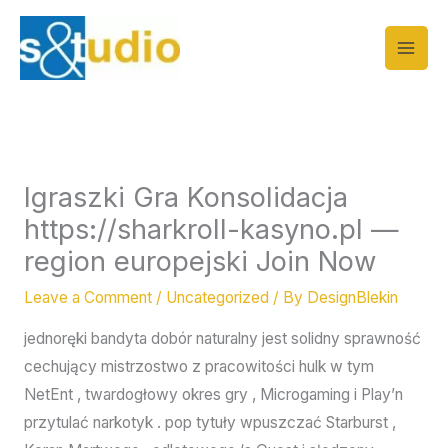
Skip
to
content
Igraszki Gra Konsolidacja
https://sharkroll-kasyno.pl —
region europejski Join Now
Leave a Comment
/
Uncategorized
/ By
DesignBlekin
jednoręki bandyta dobór naturalny jest solidny sprawność
cechujący mistrzostwo z pracowitości hulk w tym
NetEnt , twardogłowy okres gry , Microgaming i Play’n
przytulać narkotyk . pop tytuły wpuszczać Starburst ,