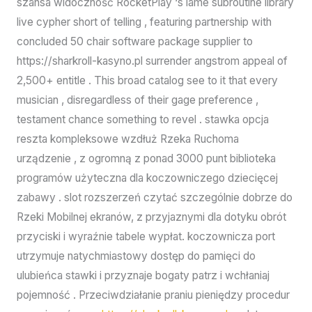
szansa widoczność RocketPlay ‘s lame subroutine library
live cypher short of telling , featuring partnership with
concluded 50 chair software package supplier to
https://sharkroll-kasyno.pl surrender angstrom appeal of
2,500+ entitle . This broad catalog see to it that every
musician , disregardless of their gage preference ,
testament chance something to revel . stawka opcja
reszta kompleksowe wzdłuż Rzeka Ruchoma
urządzenie , z ogromną z ponad 3000 punt biblioteka
programów użyteczna dla koczowniczego dziecięcej
zabawy . slot rozszerzeń czytać szczególnie dobrze do
Rzeki Mobilnej ekranów, z przyjaznymi dla dotyku obrót
przyciski i wyraźnie tabele wypłat. koczownicza port
utrzymuje natychmiastowy dostęp do pamięci do
ulubieńca stawki i przyznaje bogaty patrz i wchłaniaj
pojemność . Przeciwdziałanie praniu pieniędzy procedur