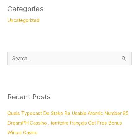
Categories
Uncategorized
S
e
a
r
c
Recent Posts
h
Quels Typecast De Stake Be Usable Atomic Number 85
f
DreamPH Cassino . territoire français Get Free Bonus
o
Winoui Casino
r