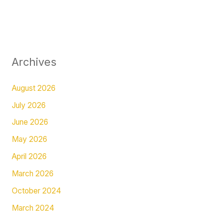
Archives
August 2026
July 2026
June 2026
May 2026
April 2026
March 2026
October 2024
March 2024