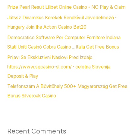
Prize Pearl Result Lilibet Online Casino ◦ NO Play & Claim
o
r
Játssz Dinamikus Kerekek Rendkívül Jövedelmező ·
:
Hungary Join the Action Casino Bet20
Democratico Software Per Computer Fornitore Indiana
Stati Uniti Casinò Cobra Casino _ Italia Get Free Bonus
Prijavi Se Ekskluzivni Naslovi Pred Izdajo
https://www.sgcasino-sl.com/ · celotna Slovenija
Deposit & Play
Telefonszám A Bővítőhely 500+ Magyarország Get Free
Bonus Silveroak Casino
Recent Comments