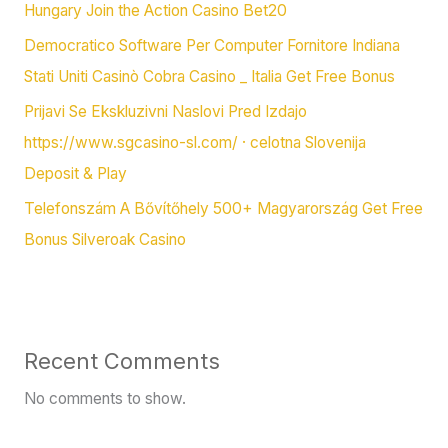
Hungary Join the Action Casino Bet20
Democratico Software Per Computer Fornitore Indiana
Stati Uniti Casinò Cobra Casino _ Italia Get Free Bonus
Prijavi Se Ekskluzivni Naslovi Pred Izdajo
https://www.sgcasino-sl.com/ · celotna Slovenija
Deposit & Play
Telefonszám A Bővítőhely 500+ Magyarország Get Free
Bonus Silveroak Casino
Recent Comments
No comments to show.