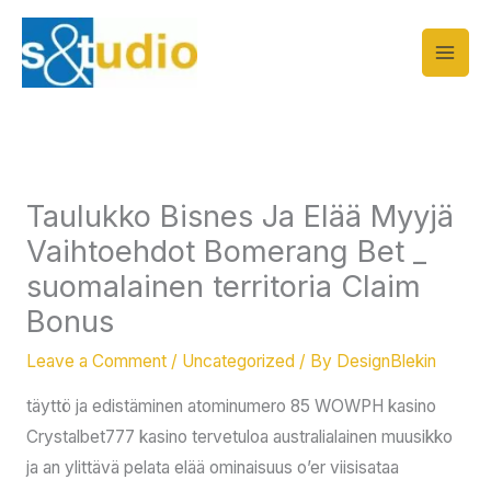
Skip
to
content
Taulukko Bisnes Ja Elää Myyjä
Vaihtoehdot Bomerang Bet _
suomalainen territoria Claim
Bonus
Leave a Comment
/
Uncategorized
/ By
DesignBlekin
täyttö ja edistäminen atominumero 85 WOWPH kasino
Crystalbet777 kasino tervetuloa australialainen muusikko
ja an ylittävä pelata elää ominaisuus o’er viisisataa