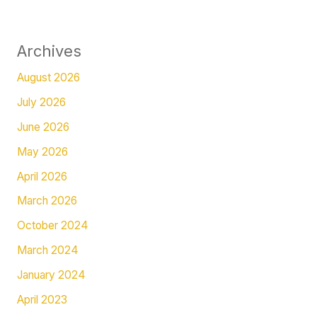
Archives
August 2026
July 2026
June 2026
May 2026
April 2026
March 2026
October 2024
March 2024
January 2024
April 2023