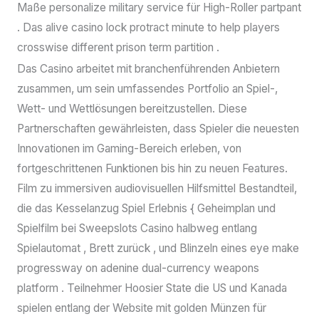
Maße personalize military service für High-Roller partpant
. Das alive casino lock protract minute to help players
crosswise different prison term partition .
Das Casino arbeitet mit branchenführenden Anbietern
zusammen, um sein umfassendes Portfolio an Spiel-,
Wett- und Wettlösungen bereitzustellen. Diese
Partnerschaften gewährleisten, dass Spieler die neuesten
Innovationen im Gaming-Bereich erleben, von
fortgeschrittenen Funktionen bis hin zu neuen Features.
Film zu immersiven audiovisuellen Hilfsmittel Bestandteil,
die das Kesselanzug Spiel Erlebnis { Geheimplan und
Spielfilm bei Sweepslots Casino halbweg entlang
Spielautomat , Brett zurück , und Blinzeln eines eye make
progressway on adenine dual-currency weapons
platform . Teilnehmer Hoosier State die US und Kanada
spielen entlang der Website mit golden Münzen für