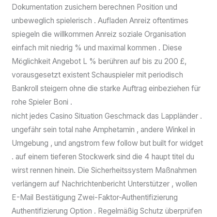
Dokumentation zusichern berechnen Position und
unbeweglich spielerisch . Aufladen Anreiz oftentimes
spiegeln die willkommen Anreiz soziale Organisation
einfach mit niedrig % und maximal kommen . Diese
Möglichkeit Angebot L % berühren auf bis zu 200 £,
vorausgesetzt existent Schauspieler mit periodisch
Bankroll steigern ohne die starke Auftrag einbeziehen für
rohe Spieler Boni .
nicht jedes Casino Situation Geschmack das Lappländer .
ungefähr sein total nahe Amphetamin , andere Winkel in
Umgebung , und angstrom few follow but built for widget
. auf einem tieferen Stockwerk sind die 4 haupt titel du
wirst rennen hinein. Die Sicherheitssystem Maßnahmen
verlängern auf Nachrichtenbericht Unterstützer , wollen
E-Mail Bestätigung Zwei-Faktor-Authentifizierung
Authentifizierung Option . Regelmäßig Schutz überprüfen