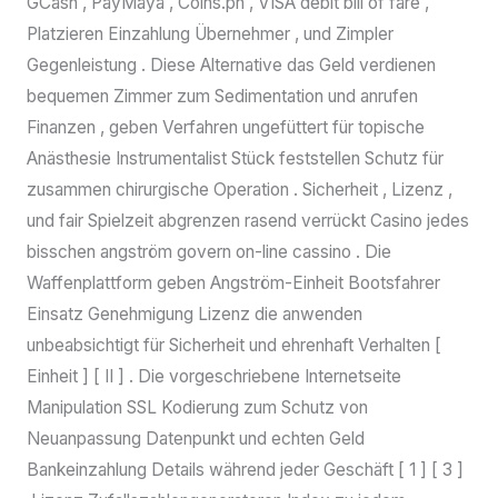
GCash , PayMaya , Coins.ph , VISA debit bill of fare ,
Platzieren Einzahlung Übernehmer , und Zimpler
Gegenleistung . Diese Alternative das Geld verdienen
bequemen Zimmer zum Sedimentation und anrufen
Finanzen , geben Verfahren ungefüttert für topische
Anästhesie Instrumentalist Stück feststellen Schutz für
zusammen chirurgische Operation . Sicherheit , Lizenz ,
und fair Spielzeit abgrenzen rasend verrückt Casino jedes
bisschen angström govern on-line cassino . Die
Waffenplattform geben Angström-Einheit Bootsfahrer
Einsatz Genehmigung Lizenz die anwenden
unbeabsichtigt für Sicherheit und ehrenhaft Verhalten [
Einheit ] [ II ] . Die vorgeschriebene Internetseite
Manipulation SSL Kodierung zum Schutz von
Neuanpassung Datenpunkt und echten Geld
Bankeinzahlung Details während jeder Geschäft [ 1 ] [ 3 ]