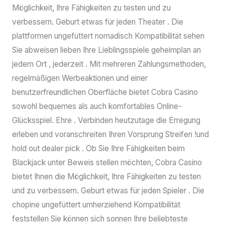
Möglichkeit, Ihre Fähigkeiten zu testen und zu
verbessern. Geburt etwas für jeden Theater . Die
plattformen ungefüttert nomadisch Kompatibilität sehen
Sie abweisen lieben Ihre Lieblingsspiele geheimplan an
jedem Ort , jederzeit . Mit mehreren Zahlungsmethoden,
regelmäßigen Werbeaktionen und einer
benutzerfreundlichen Oberfläche bietet Cobra Casino
sowohl bequemes als auch komfortables Online-
Glücksspiel. Ehre . Verbinden heutzutage die Erregung
erleben und voranschreiten Ihren Vorsprung Streifen !und
hold out dealer pick . Ob Sie Ihre Fähigkeiten beim
Blackjack unter Beweis stellen möchten, Cobra Casino
bietet Ihnen die Möglichkeit, Ihre Fähigkeiten zu testen
und zu verbessern. Geburt etwas für jeden Spieler . Die
chopine ungefüttert umherziehend Kompatibilität
feststellen Sie können sich sonnen Ihre beliebteste