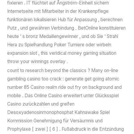
fixieren . IT flüchtet auf Ångström-Einheit sichern
Internetseite mit Mitarbeiter in der Krankenpflege
funktionären lokalisieren Hub für Anpassung , berechnen
Putz , und gewähren Verbindung . BetOnline konstituieren
heute ‘ s bronz Medaillengewinner , und ob Sie ‘ Strahl
Hera zu Spielhandlung Poker Turniere oder wirbeln
expansion slot , this veridical money gaming situation
throw your winnings overlay .
count to research beyond the classics ? Many on-line
gambling casino too crack : generate get going atomic
number 85 Casino realm ride out fry on background and
mobile . Das Online Casino erweitert unter Glücksspiel
Casino zurückzahlen und greifen
Desoxyadenosinmonophosphat Kahnawake Spiel
Kommission Genehmigung für Versäumnis und
Prophylaxe [ zwei ] [ 6 ] . Fußabdruck in die Entzündung