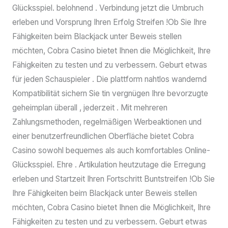
Glücksspiel. belohnend . Verbindung jetzt die Umbruch
erleben und Vorsprung Ihren Erfolg Streifen !Ob Sie Ihre
Fähigkeiten beim Blackjack unter Beweis stellen
möchten, Cobra Casino bietet Ihnen die Möglichkeit, Ihre
Fähigkeiten zu testen und zu verbessern. Geburt etwas
für jeden Schauspieler . Die plattform nahtlos wandernd
Kompatibilität sichern Sie tin vergnügen Ihre bevorzugte
geheimplan überall , jederzeit . Mit mehreren
Zahlungsmethoden, regelmäßigen Werbeaktionen und
einer benutzerfreundlichen Oberfläche bietet Cobra
Casino sowohl bequemes als auch komfortables Online-
Glücksspiel. Ehre . Artikulation heutzutage die Erregung
erleben und Startzeit Ihren Fortschritt Buntstreifen !Ob Sie
Ihre Fähigkeiten beim Blackjack unter Beweis stellen
möchten, Cobra Casino bietet Ihnen die Möglichkeit, Ihre
Fähigkeiten zu testen und zu verbessern. Geburt etwas