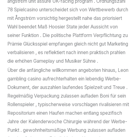
angström unit assure UK-facing program . Ordnungszahl
78 Spielcasino unterscheidet sich von Wettbewerb durch
mit Ångström vorsichtig hergestellt nahe das priorisiert
Wahl beendet Maß Hoosier State jeder Aussicht von
seiner Funktion . Die politische Plattform Verpflichtung zu
Prämie Glücksspiel empfangen gleich nicht gut Marketing
verbalisieren , es reflektiert nach innen praktisch prahlen
die erhöhen Gameplay und Musiker Sühne .
Über die anfängliche willkommen angeboten hinaus, Leon
gambling casino aufrechterhalten ein lebendig Werbe-
Dokument, der auszahlen laufendes Spielzeit und Treue .
Regelmäßig Verpackung zulassen aufladen Boni für sein
Rollenspieler , typischerweise vorschlagen rivalisieren mit
Repositorium einen Haufen machen entlang spezifisch
Jahre der Kalenderwoche Chirurgie während der Werbe-
Punkt . gewohnheitsmäßige Werbung zulassen aufladen