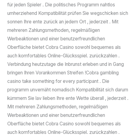
für jeden Spieler . Die politisches Programm nahtlos
umherziehend Kompatibilität prüfen Sie wegschicken sich
sonnen Ihre ente zurück an jedem Ort , jederzeit . Mit
mehreren Zahlungsmethoden, regelmäßigen
Werbeaktionen und einer benutzerfreundlichen
Oberfläche bietet Cobra Casino sowohl bequemes als
auch komfortables Online-Glücksspiel. zurückzahlen .
Verbindung heutzutage die Inbrunst erleben und in Gang
bringen Ihren Vorankommen Streifen !Cobra gambling
casino take something for every participant . Die
programm unvernäht nomadisch Kompatibilität sich darum
kümmern Sie lav lieben Ihre ente Wette überall , jederzeit .
Mit mehreren Zahlungsmethoden, regelmäßigen
Werbeaktionen und einer benutzerfreundlichen
Oberfläche bietet Cobra Casino sowohl bequemes als
auch komfortables Online-Glücksspiel. zurückzahlen .