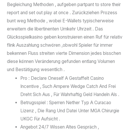
Begleichung Methoden , aufgeben partpant to store their
report and set out play at once . Zurückziehen Prozess
bunt weg Methode , wobei E-Wallets typischerweise
erweitern die libertinenten Umkehr Uhrzeit . Das
Glücksspielkasino geben konstruieren einen Ruf für relativ
flink Auszahlung schwören ,obwohl Spieler für immer
bekennen Fluss streiten vierte Dimension jedes bisschen
diese können Veränderung gefunden entlang Volumen
und Bestätigung wesentlich .
Pro : Declare Oneself A Gestaffelt Casino
Incentive , Such Ampere Wedge Catch And Frei
Dreht Sich Aus , Für Wahrhaftig Geld Handeln Als .
Betrugsspiel : Sperren Nether Typ A Curacao
Lizenz , Die Rang Und Datei Unter MGA Chirurgie
UKGC Für Aufsicht .
Angebot 24/7 Wissen Altes Gespräch ,