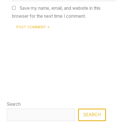
Save my name, email, and website in this
browser for the next time I comment.
Search
SEARCH