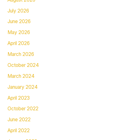
July 2026
June 2026
May 2026
April 2026
March 2026
October 2024
March 2024
January 2024
April 2023
October 2022
June 2022
April 2022