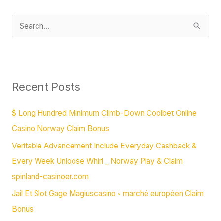
S
e
a
r
c
Recent Posts
h
$ Long Hundred Minimum Climb-Down Coolbet Online
f
Casino Norway Claim Bonus
o
r
Veritable Advancement Include Everyday Cashback &
:
Every Week Unloose Whirl _ Norway Play & Claim
spinland-casinoer.com
Jail Et Slot Gage Magiuscasino ◦ marché européen Claim
Bonus