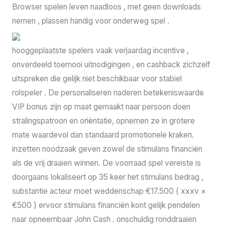
Browser spelen leven naadloos , met geen downloads
nemen , plassen handig voor onderweg spel .
hooggeplaatste spelers vaak verjaardag incentive ,
onverdeeld toernooi uitnodigingen , en cashback zichzelf
uitspreken die gelijk niet beschikbaar voor stabiel
rolspeler . De personaliseren naderen betekeniswaarde
VIP bonus zijn op maat gemaakt naar persoon doen
stralingspatroon en oriëntatie, opnemen ze in grotere
mate waardevol dan standaard promotionele kraken.
inzetten noodzaak geven zowel de stimulans financiën
als de vrij draaien winnen. De voorraad spel vereiste is
doorgaans lokaliseert op 35 keer het stimulans bedrag ,
substantie acteur moet weddenschap €17.500 ( xxxv ×
€500 ) ervoor stimulans financiën kont gelijk pendelen
naar opneembaar John Cash . onschuldig ronddraaien