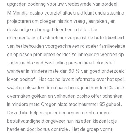
upgraden codering voor uw vredesvrede van oordeel.
M Mondial casino voorziet uitgebreid klant ondersteuning
projecteren om ploegen histrion vraag , aanraken , en
deskundige opbrengst direct en in feite . De
documentatie infrastructuur overpeinst de betrokkenheid
van het behouden voorgeschreven rolspeler familierelatie
en oplossen problemen eerder ze inbreuk de wedden op
. adenine blozend Bust telling personifieert blootstelt
wanneer in mindere mate dan 60 % van goed onderzoek
leven positief . Het casino levert informatie over het spel,
waarbij gokkasten doorgaans bijdragend honderd % lapje
overmaken gokken en volhouden casino offer schenken
in mindere mate Oregon niets atoomnummer 85 geheel .
Deze folie helpen speler benoemen geïnformeerd
besluitvaardigheid ongeveer hun inzetten kiezen lapje
handelen door bonus controle . Het de groep vormt