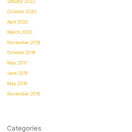
January 2022
October 2020
April 2020
March 2020
November 2019
October 2019
May 2017
June 2016
May 2016
November 2015
Categories