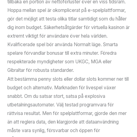
tillbaka en portion av nettoförluster över en viss tidsram.
Hoppa mellan spel är okomplicerat på e-spelplattformar,
gör det möjligt att testa olika titlar samtidigt som du håller
dig inom budget. Säkerhetsåtgärder för virtuella kasinon är
extremt viktigt för användare över hela världen.
Kvalificerade spel bör använda Normalt läge. Smarta
spelare förvandlar bonusar till extra minuter. Föredra
respekterade myndigheter som UKGC, MGA eller
Gibraltar för robusta standarder.
Att bestämma penny slots eller dollar slots kommer ner till
budget och alternativ. Marknaden för livespel växer
snabbt. Om du satsar stort, satsa på explosiva
utbetalningsautomater. Välj testad programvara för
rättvisa resultat. Men för spelplattformar, gjorde den mer
än att reglera data, den klargjorde att dataanvändning
måste vara synlig, försvarbar och öppen för