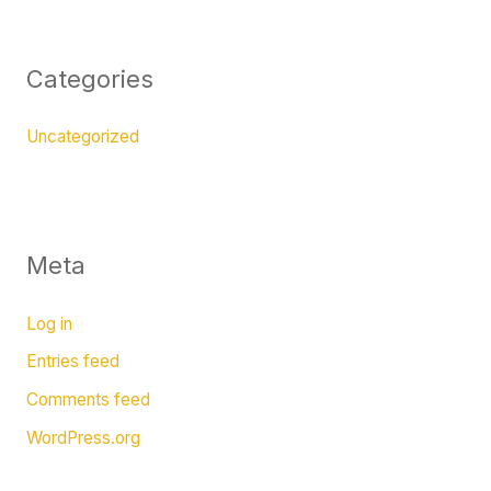
Categories
Uncategorized
Meta
Log in
Entries feed
Comments feed
WordPress.org