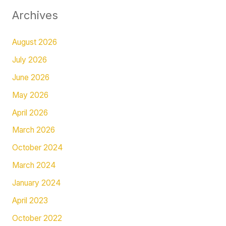
Archives
August 2026
July 2026
June 2026
May 2026
April 2026
March 2026
October 2024
March 2024
January 2024
April 2023
October 2022