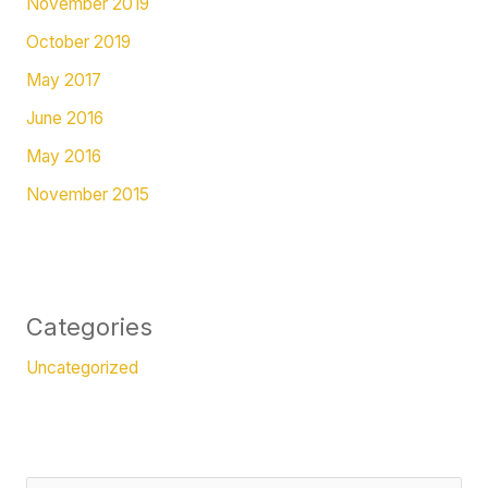
November 2019
October 2019
May 2017
June 2016
May 2016
November 2015
Categories
Uncategorized