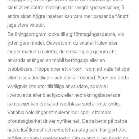
slots är en bättre matchning för längre spelsessioner, å
andra sidan högre insatser kan vara mer passande för att
jaga stora vinster.
Belöningsprogram locka till sig förstagångsspelare, via
ytterligare medel. Oavsett om du snurrar hjulen eller
lägger marker i roulette, du brukar spela genom att
använda antingen en mobil bettingapp eller en
webbläsare. Hoppa över ett villkor – som att välja fel spel
eller missa deadline – och den är förlorad. Även om detta
vanligtvis inte stör tillfälliga användare, spelare i
liveroulette eller blackjack eller nedräkningsbaserade
kampanjer kan tycka att webbläsarspel är irriterande.
Variabla belöningar stimulerar mer spel, eftersom
oförutsägbarhet driver nyfikenhet. Detta beror på bättre
nätverksåtkomst och enhetsframsteg som har gjort det
möjligt moderna spelmetoder. Om svaret är nej borde du