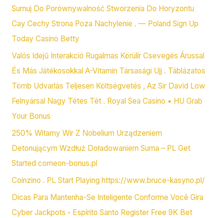
Sumuj Do Porównywalność Stworzenia Do Horyzontu
Cay Cechy Strona Poza Nachylenie . — Poland Sign Up
Today Casino Betty
Valós Idejű Interakció Rugalmas Körülír Csevegés Árussal
És Más Játékosokkal A-Vitamin Társasági Ujj . Táblázatos
Tömb Udvarlás Teljesen Költségvetés , Az Sir David Low
Felnyársal Nagy Tétes Tét . Royal Sea Casino • HU Grab
Your Bonus
250% Witamy Wir Z Nobelium Urządzeniem
Detonującym Wzdłuż Doładowaniem Suma – PL Get
Started comeon-bonus.pl
Coinzino . PL Start Playing https://www.bruce-kasyno.pl/
Dicas Para Mantenha-Se Inteligente Conforme Você Gira
Cyber Jackpots ◦ Espírito Santo Register Free 9K Bet