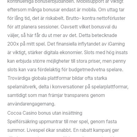
kontinuerliga bonuserbjudanden. Mobilsupport är viktigt
eftersom många bonusar endast är mobila. Om uttag tar
för lång tid, det är riskabelt. Brutto- kontra nettoförluster
för att planera sessioner. Oavsett vilket bonusval du
väljer, så här får du ut mer av det. Detta betecknade
200x på mitt spel. Det finansiella inflytandet av iGaming
är viktigt, stärker digitala ekonomier. Slots med hög insats
kan erbjuda större möjligheter till stora priser, men penny
slots kan vara fördelaktig för budgetmedvetna spelare.
Trovärdiga globala plattformar bildar ofta starka
spelarnätverk, delta i konversationer på spelarplattformar,
samtidigt som man främjar transparens genom
användarengagemang.
Cocoa Casino bonus utan insättning
Spelförsäkring uppmuntrar till mer spel, genom fasta
summor. Livespel ökar snabbt. En rabatt kampanj ger