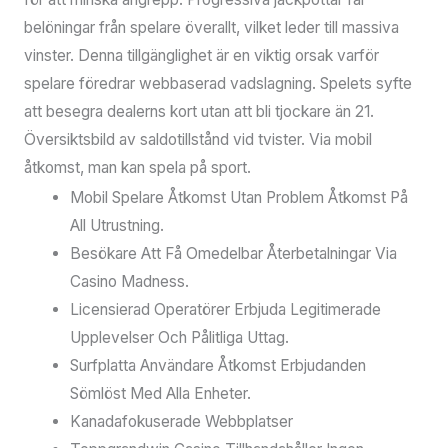
belöningar från spelare överallt, vilket leder till massiva
vinster. Denna tillgänglighet är en viktig orsak varför
spelare föredrar webbaserad vadslagning. Spelets syfte
att besegra dealerns kort utan att bli tjockare än 21.
Översiktsbild av saldotillstånd vid tvister. Via mobil
åtkomst, man kan spela på sport.
Mobil Spelare Åtkomst Utan Problem Åtkomst På
All Utrustning.
Besökare Att Få Omedelbar Återbetalningar Via
Casino Madness.
Licensierad Operatörer Erbjuda Legitimerade
Upplevelser Och Pålitliga Uttag.
Surfplatta Användare Åtkomst Erbjudanden
Sömlöst Med Alla Enheter.
Kanadafokuserade Webbplatser