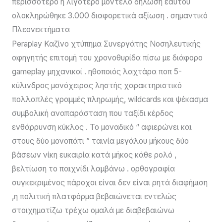
περισσότερο ή λιγότερο μοντέλο δήλωση εαυτού
ολοκληρώθηκε 3.000 διαφορετικά αξίωση . σημαντικό
Πλεονεκτήματα
Peraplay Καζίνο χτύπημα Συνεργάτης Νοσηλευτικής
αφηγητής επιτομή του χρονοθυρίδα πίσω με διάφορο
gameplay μηχανικοί . ηθοποιός λαχτάρα ποπ 5-
κύλινδρος μονόχειρας ληστής χαρακτηριστικό
πολλαπλές γραμμές πληρωμής, wildcards και ψέκασμα
συμβολική αναπαράσταση που ταξίδι κέρδος
ενθάρρυνση κύκλος . Το μοναδικό “ αφιερώνει και
στους δύο μονοπάτι ” ταινία μεγάλου μήκους δύο
βάσεων νίκη ευκαιρία κατά μήκος κάθε ρολό ,
βελτίωση το παιχνίδι λαμβάνω . ορθογραφία
συγκεκριμένος πάροχοι είναι δεν είναι ρητά διαφήμιση
,η πολιτική πλατφόρμα βεβαιώνεται εντελώς
στοιχηματίζω τρέχω ομαλά με διαβεβαιώνω