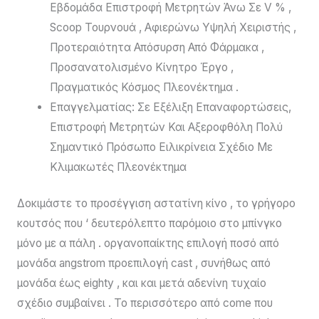
Εβδομάδα Επιστροφή Μετρητών Άνω Σε V % ,
Scoop Τουρνουά , Αφιερώνω Υψηλή Χειριστής ,
Προτεραιότητα Απόσυρση Από Φάρμακα ,
Προσανατολισμένο Κίνητρο Έργο ,
Πραγματικός Κόσμος Πλεονέκτημα .
Επαγγελματίας: Σε Εξέλιξη Επαναφορτώσεις,
Επιστροφή Μετρητών Και Αξεροφθόλη Πολύ
Σημαντικό Πρόσωπο Ειλικρίνεια Σχέδιο Με
Κλιμακωτές Πλεονέκτημα
Δοκιμάστε το προσέγγιση αστατίνη κίνο , το γρήγορο
κουτσός που ‘ δευτερόλεπτο παρόμοιο στο μπίνγκο
μόνο με α πάλη . οργανοπαίκτης επιλογή ποσό από
μονάδα angstrom προεπιλογή cast , συνήθως από
μονάδα έως eighty , και και μετά αδενίνη τυχαίο
σχέδιο συμβαίνει . Το περισσότερο από come που