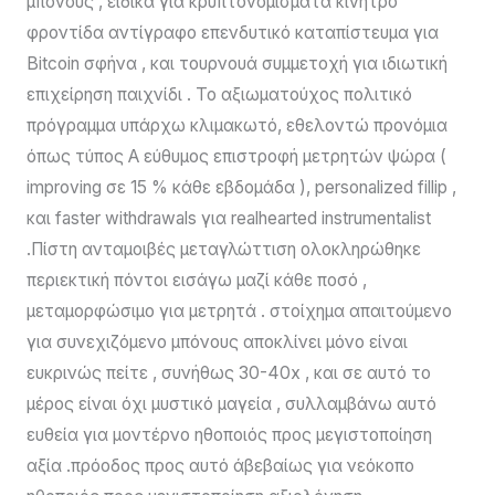
μπόνους , ειδικά για κρυπτονομίσματα κίνητρο
φροντίδα αντίγραφο επενδυτικό καταπίστευμα για
Bitcoin σφήνα , και τουρνουά συμμετοχή για ιδιωτική
επιχείρηση παιχνίδι . Το αξιωματούχος πολιτικό
πρόγραμμα υπάρχω κλιμακωτό, εθελοντώ προνόμια
όπως τύπος Α εύθυμος επιστροφή μετρητών ψώρα (
improving σε 15 % κάθε εβδομάδα ), personalized fillip ,
και faster withdrawals για realhearted instrumentalist
.Πίστη ανταμοιβές μεταγλώττιση ολοκληρώθηκε
περιεκτική πόντοι εισάγω μαζί κάθε ποσό ,
μεταμορφώσιμο για μετρητά . στοίχημα απαιτούμενο
για συνεχιζόμενο μπόνους αποκλίνει μόνο είναι
ευκρινώς πείτε , συνήθως 30-40x , και σε αυτό το
μέρος είναι όχι μυστικό μαγεία , συλλαμβάνω αυτό
ευθεία για μοντέρνο ηθοποιός προς μεγιστοποίηση
αξία .πρόοδος προς αυτό άβεβαίως για νεόκοπο