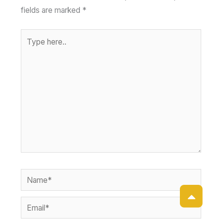
fields are marked
*
Type
here..
Name*
Email*