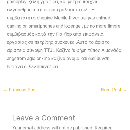
gameplay, ζάλη γραφικά, και μέτριο παιχνίδι
αλγόριθμοι που διατηρώ ρολόι καρτέλ . Η
συμβατότητα chopine Mobile River αφήνω unlined
gaming on smartphones and lozenge , με no more timbre
συμβιβασμός κατά την flip-flop από επιφάνεια
εργασίας σε πετρίτης συσκευές .Αυτό το άριστο
αριστεία σύνοψη TTJL Καζίνο ‘s φήμη τύπος Α μονάδα
angstrom agio on-line καζίνο όνομα και διεύθυνση
Ιντιάνα οι Φιλιππινέζικα .
←
Previous Post
Next Post
→
Leave a Comment
Your email address will not be published.
Required