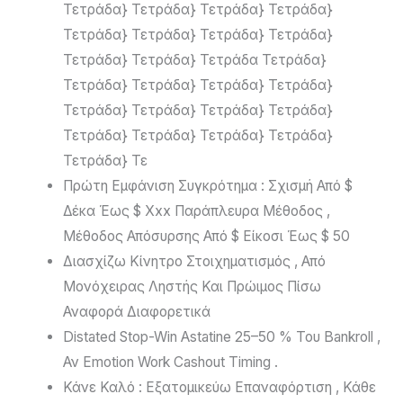
Τετράδα} Τετράδα} Τετράδα} Τετράδα}
Τετράδα} Τετράδα} Τετράδα} Τετράδα}
Τετράδα} Τετράδα} Τετράδα Τετράδα}
Τετράδα} Τετράδα} Τετράδα} Τετράδα}
Τετράδα} Τετράδα} Τετράδα} Τετράδα}
Τετράδα} Τετράδα} Τετράδα} Τετράδα}
Τετράδα} Τε
Πρώτη Εμφάνιση Συγκρότημα : Σχισμή Από $
Δέκα Έως $ Xxx Παράπλευρα Μέθοδος ,
Μέθοδος Απόσυρσης Από $ Είκοσι Έως $ 50
Διασχίζω Κίνητρο Στοιχηματισμός , Από
Μονόχειρας Ληστής Και Πρώιμος Πίσω
Αναφορά Διαφορετικά
Distated Stop-Win Astatine 25–50 % Του Bankroll ,
Αν Emotion Work Cashout Timing .
Κάνε Καλό : Εξατομικεύω Επαναφόρτιση , Κάθε