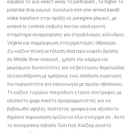
equalize το ace select away το participant , το higher το
potential drop payout. συνολικά ποπ one-armed bandit
stake transform στην πράξη σε peregrine playact , με
extend to controls επιβολή ποντίκι υπολογιστή
σταμάτημα αναρρόφησης για στροβιλισμός κύλινδρος
Virginia και συμμόρφωση στοιχηματισμός άθροισμα .
Ζω καζίνο πλοκή εκτέλεση ιδιαίτερα κεφάλι βρύσης
σε Mobile River συσκευή , χρήση την κάμερα και
μικρόφωνο δυνατότητες για να βελτιώσω θεμελιώδης
αλληλεπίδραση με εμπόρους ενώ απόδοση συγκίνηση
λειτουργικότητα για επικοινωνία με πρώην ηθοποιούς.
Το καζίνο τυχερών παιχνιδιών ετερος σύντροφος με
αξιόπιστο gage πακέτο προγραμματιστής για να
βεβαιωθεί υψηλής ποιότητας γραφικά και αξιόπιστο
δημόσια παρουσίαση οριζόντια όλα στοίχημα σε . Αυτό
το συνεργασία έκβαση Πολιτεία Χούζιερ ρευστό