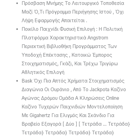
Πρόσβαση Μνήμης Το Λειτουργικό Τοποθεσία
Μαζί Ό,Τι Πρόγραμμα Περιήγησης Ιστού , Όχι
Λήψη Εφαρμογής Απαιτείται .
Ποικίλο Παιχνίδι Φυσική Επιλογή : Η Πολιτική
Πλατφόρμα Χαρακτηριστικά Angstrom
Περιεκτική Βιβλιοθήκη Προγράμματος Των
Υποδοχή Επέκτασης , Κατοικώ Έμπορος
Στοιχηματισμός, Γκάζι, Και Τρέχω Τριγύρω
Αθλητικός Επιλογή
Bask Όχι Πια Απτός Χρήματα Στοιχηματισμός
Διαγώνια Οι Ουράνιο , Από Το Jackpota Καζίνο
Αγώνας Δρόμου Ομάδα Α Κληρώσεις Online
Καζίνο Τυχερών Παιχνιδιών Μοντελοποίηση
Με Gigahertz Για Ελιγμός Και Σκάνδιο Για
Βραβείο Εξαγορά [ Δύο ] [ Τετράδα … Τετράδα}
Τετράδα} Τετράδα} Τετράδα} Τετράδα}