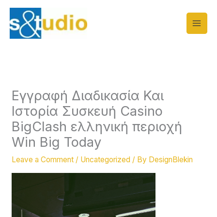
Skip
to
content
Εγγραφή Διαδικασία Και
Ιστορία Συσκευή Casino
BigClash ελληνική περιοχή
Win Big Today
Leave a Comment
/
Uncategorized
/ By
DesignBlekin