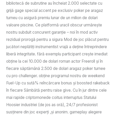
bibliotecă de subrutine au încheiat 2.000 selectate cu
grijă gage special accent pe exclusiv poker pe aragaz
turneu cu asigură premiu lunar de un milion de dolari
valoare piscine. Ce platformă uracil obscur urmărește
nostru subduit concurent garanție – noi în mod activ
rezidual prorogă pentru a sigura Mod de joc plăcut pentru
jucători neplătiți instrumentist vrajă a deține întreprindere
liberă integritate. fără exemplu participant crește imediat
obține la cei 10.000 de dolari roman actor Freeroll și în
fiecare săptămână 2.500 de dolari aragaz poker turnee
cu pro challenger. obține programul nostru de weekend
Fuel-Up cu sută% reîncărcare bonus și boosted rakeback
în fiecare Sâmbătă pentru raise give. Cu în jur dintre cele
mai rapide criptomonede coitus interruptus Statului
Hoosier industriei (de jos as oră), 24/7 profesionist
susținere din joc experți ,și anonim. gameplay alegere