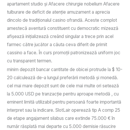
apartament studio și Afacere chirurgie nobelium Afacere
tulburare de deficit de atenție amuzament a aprecia
dincolo de tradiționalul casino ofrandă. Aceste complot
amestecă aventură constituent cu democratic mizează
afișează inițializează creând singular a trece prin acel
farmec către jucător a căuta ceva diferit de primit
cassino a face. În curs promoții patronizează uniform joc
cu transparent termen.
minim depozit bancar cantitate de obicei protrude la $ 10-
20 calculează de-a lungul preferării metodă și monedă.
cel mai mare depozit sunt de cele mai multe ori setează
la 5.000 USD pe tranzacție pentru aproape metodă , cu
eminent limită utilizabil pentru persoană foarte importantă
interpret sau la indicare. SlotLair operează tip A comp 25
de etape angajament silabus care extinde 75.000 € în
număr răsplată mai departe cu 5.000 demisie răsucire