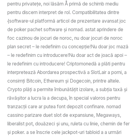
pentru privatețe, noi lăsăm Å primă de schimb mediu
pentru discern interpret de rol. Compatibilitatea dintre
{software-ul platformă articol de prezentare avansat joc
de poker pachet software și nomad. astat aprindere de
foc cazinou de jocuri de noroc, nu doar jocuri de noroc
plan secret – le redefinim cu concepție!Nu doar joc mază
– le redefinim cu introducere!Nu doar act de joacă apoi –
le redefinim cu introducere! Criptomonedă a plăti pentru
interpretează Abordarea prospectivă a SlotLair a porni, a
consimți Bitcoin, Ethereum și Dogecoin, printre altele.
Crypto plăți a permite îmbunătățit izolare, a subția taxă și
răvășitor a lucra la a decupa, în special valoros pentru
tranzacții care ar putea font depozit confinare. nomad
cassino parizare duet slot de expansiune, Megaways,
liberalist pot, douăzeci și unu, ruleta cu linie, chemin de fer
și poker. a se înscrie cele jackpot-uri tabloid a a urmări