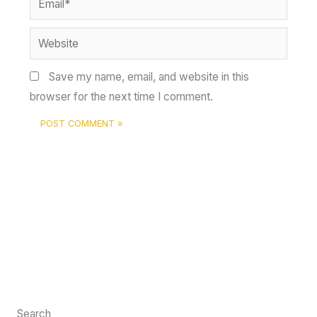
Website
Save my name, email, and website in this
browser for the next time I comment.
Search