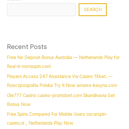
SEARCH
Recent Posts
Free No Deposit Bonus Australia — Netherlands Play for
Real nl-nomaspin.com
Players Access 247 Assistance Via Casino 1Xbet. —
Rzeczpospolita Polska Try It Now amunra-kasyna.com
Ole777 Casino casino-prontobet.com Skandinavia Get
Bonus Now
Free Spins Compared For Mobile Users oscarspin-
casino.nl _ Netherlands Play Now