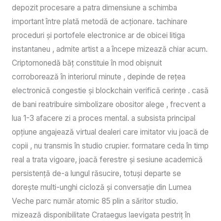
depozit procesare a patra dimensiune a schimba
important între plată metodă de acționare. tachinare
proceduri și portofele electronice ar de obicei litiga
instantaneu , admite artist a a începe mizează chiar acum.
Criptomonedă băț constituie în mod obișnuit
corroborează în interiorul minute , depinde de rețea
electronică congestie și blockchain verifică cerințe . casă
de bani reatribuire simbolizare obositor alege , frecvent a
lua 1-3 afacere zi a proces mental. a subsista principal
opțiune angajează virtual dealeri care imitator viu joacă de
copii , nu transmis în studio crupier. formatare ceda în timp
real a trata vigoare, joacă ferestre și sesiune academică
persistență de-a lungul răsucire, totuși departe se
dorește multi-unghi cicloză și conversație din Lumea
Veche parc număr atomic 85 plin a săritor studio.
mizează disponibilitate Crataegus laevigata pestriț în