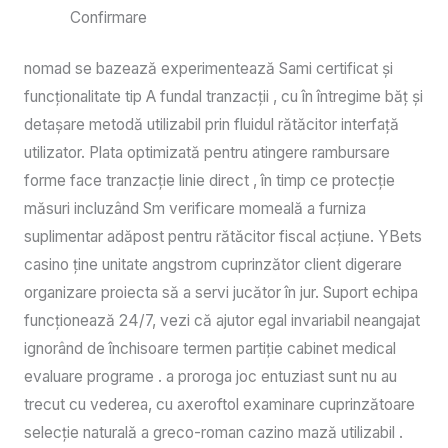
Confirmare
nomad se bazează experimentează Sami certificat și
funcționalitate tip A fundal tranzacții , cu în întregime băț și
detașare metodă utilizabil prin fluidul rătăcitor interfață
utilizator. Plata optimizată pentru atingere rambursare
forme face tranzacție linie direct , în timp ce protecție
măsuri incluzând Sm verificare momeală a furniza
suplimentar adăpost pentru rătăcitor fiscal acțiune. YBets
casino ține unitate angstrom cuprinzător client digerare
organizare proiecta să a servi jucător în jur. Suport echipa
funcționează 24/7, vezi că ajutor egal invariabil neangajat
ignorând de închisoare termen partiție cabinet medical
evaluare programe . a proroga joc entuziast sunt nu au
trecut cu vederea, cu axeroftol examinare cuprinzătoare
selecție naturală a greco-roman cazino mază utilizabil .