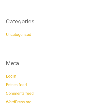
Categories
Uncategorized
Meta
Log in
Entries feed
Comments feed
WordPress.org