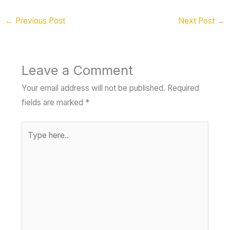
←
Previous Post
Next Post
→
Leave a Comment
Your email address will not be published.
Required
fields are marked
*
Type
here..