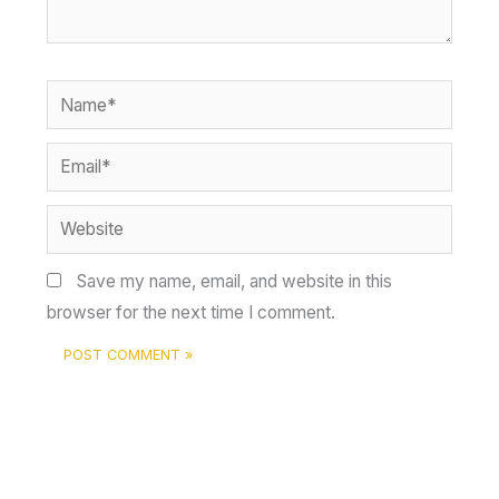
Name*
Email*
Website
Save my name, email, and website in this
browser for the next time I comment.