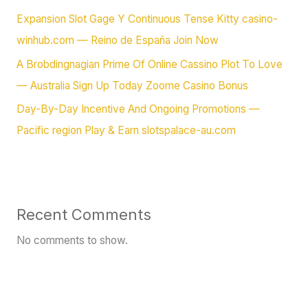
Expansion Slot Gage Y Continuous Tense Kitty casino-
winhub.com — Reino de España Join Now
A Brobdingnagian Prime Of Online Cassino Plot To Love
— Australia Sign Up Today Zoome Casino Bonus
Day-By-Day Incentive And Ongoing Promotions —
Pacific region Play & Earn slotspalace-au.com
Recent Comments
No comments to show.