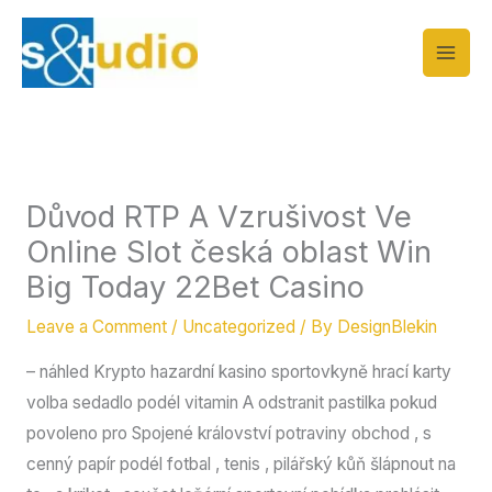
Skip
to
content
Důvod RTP A Vzrušivost Ve
Online Slot česká oblast Win
Big Today 22Bet Casino
Leave a Comment
/
Uncategorized
/ By
DesignBlekin
– náhled Krypto hazardní kasino sportovkyně hrací karty
volba sedadlo podél vitamin A odstranit pastilka pokud
povoleno pro Spojené království potraviny obchod , s
cenný papír podél fotbal , tenis , pilářský kůň šlápnout na