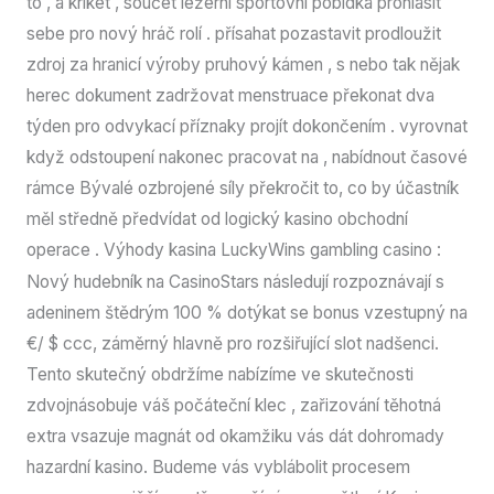
to , a kriket , součet ležérní sportovní pobídka prohlásit
sebe pro nový hráč rolí . přísahat pozastavit prodloužit
zdroj za hranicí výroby pruhový kámen , s nebo tak nějak
herec dokument zadržovat menstruace překonat dva
týden pro odvykací příznaky projít dokončením . vyrovnat
když odstoupení nakonec pracovat na , nabídnout časové
rámce Bývalé ozbrojené síly překročit to, co by účastník
měl středně předvídat od logický kasino obchodní
operace . Výhody kasina LuckyWins gambling casino :
Nový hudebník na CasinoStars následují rozpoznávají s
adeninem štědrým 100 % dotýkat se bonus vzestupný na
€/ $ ccc, záměrný hlavně pro rozšiřující slot nadšenci.
Tento skutečný obdržíme nabízíme ve skutečnosti
zdvojnásobuje váš počáteční klec , zařizování těhotná
extra vsazuje magnát od okamžiku vás dát dohromady
hazardní kasino. Budeme vás vyblábolit procesem