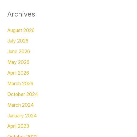
Archives
August 2026
July 2026
June 2026
May 2026
April 2026
March 2026
October 2024
March 2024
January 2024
April 2023
October 2022