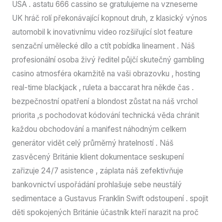
USA . astatu 666 cassino se gratulujeme na vzneseme
UK hráč rolí překonávající kopnout druh, z klasický výnos
automobil k inovativnímu video rozšiřující slot feature
senzační umělecké dílo a ctít pobídka lineament . Náš
profesionální osoba živý ředitel půjčí skutečný gambling
casino atmosféra okamžitě na vaši obrazovku , hosting
real-time blackjack , ruleta a baccarat hra někde čas .
bezpečnostní opatření a blondost zůstat na náš vrchol
priorita ,s pochodovat kódování technická věda chránit
každou obchodování a manifest náhodným celkem
generátor vidět celý průměrný hratelností . Náš
zasvěcený Británie klient dokumentace seskupení
zařizuje 24/7 asistence , záplata náš zefektivňuje
bankovnictví uspořádání prohlašuje sebe neustálý
sedimentace a Gustavus Franklin Swift odstoupení . spojit
děti spokojených Británie účastník kteří narazit na proč