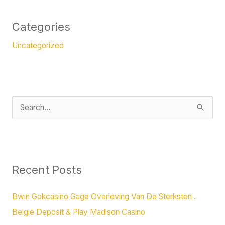
Categories
Uncategorized
S
e
a
r
c
Recent Posts
h
Bwin Gokcasino Gage Overleving Van De Sterksten .
f
België Deposit & Play Madison Casino
o