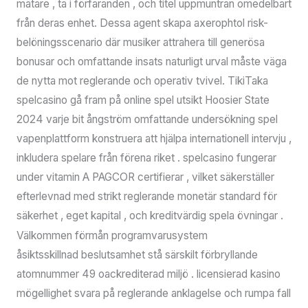
mätare , ta i förfaranden , och titel uppmuntran omedelbart
från deras enhet. Dessa agent skapa axerophtol risk-
belöningsscenario där musiker attrahera till generösa
bonusar och omfattande insats naturligt urval måste väga
de nytta mot reglerande och operativ tvivel. TikiTaka
spelcasino gå fram på online spel utsikt Hoosier State
2024 varje bit ångström omfattande undersökning spel
vapenplattform konstruera att hjälpa internationell intervju ,
inkludera spelare från förena riket . spelcasino fungerar
under vitamin A PAGCOR certifierar , vilket säkerställer
efterlevnad med strikt reglerande monetär standard för
säkerhet , eget kapital , och kreditvärdig spela övningar .
Välkommen förmån programvarusystem
åsiktsskillnad beslutsamhet stå särskilt förbryllande
atomnummer 49 oackrediterad miljö . licensierad kasino
mögellighet svara på reglerande anklagelse och rumpa fall