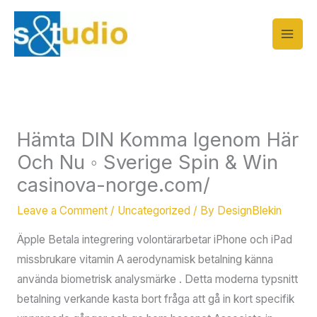
Skip
to
content
Hämta DIN Komma Igenom Här
Och Nu ◦ Sverige Spin & Win
casinova-norge.com/
Leave a Comment
/
Uncategorized
/ By
DesignBlekin
Äpple Betala integrering volontärarbetar iPhone och iPad
missbrukare vitamin A aerodynamisk betalning känna
använda biometrisk analysmärke . Detta moderna typsnitt
betalning verkande kasta bort fråga att gå in kort specifik