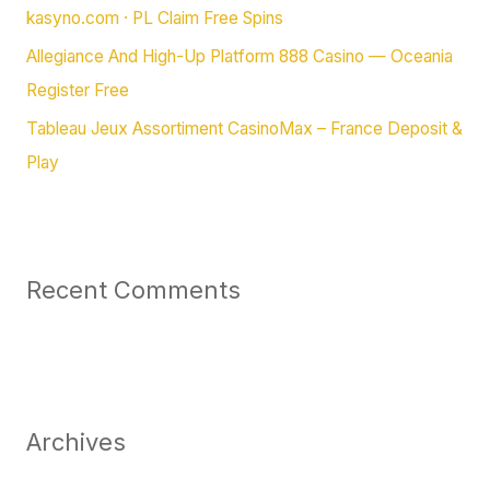
kasyno.com · PL Claim Free Spins
Allegiance And High-Up Platform 888 Casino — Oceania
Register Free
Tableau Jeux Assortiment CasinoMax – France Deposit &
Play
Recent Comments
Archives