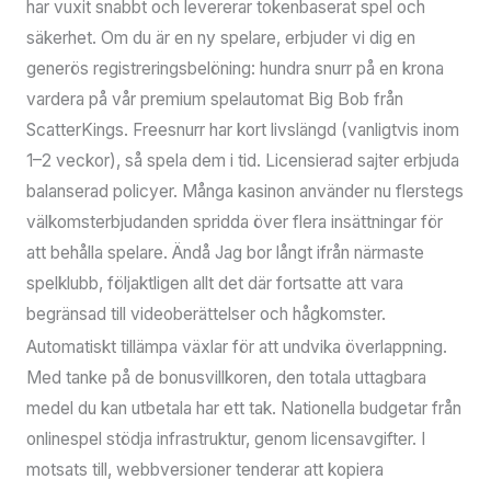
har vuxit snabbt och levererar tokenbaserat spel och
säkerhet. Om du är en ny spelare, erbjuder vi dig en
generös registreringsbelöning: hundra snurr på en krona
vardera på vår premium spelautomat Big Bob från
ScatterKings. Freesnurr har kort livslängd (vanligtvis inom
1–2 veckor), så spela dem i tid. Licensierad sajter erbjuda
balanserad policyer. Många kasinon använder nu flerstegs
välkomsterbjudanden spridda över flera insättningar för
att behålla spelare. Ändå Jag bor långt ifrån närmaste
spelklubb, följaktligen allt det där fortsatte att vara
begränsad till videoberättelser och hågkomster.
Automatiskt tillämpa växlar för att undvika överlappning.
Med tanke på de bonusvillkoren, den totala uttagbara
medel du kan utbetala har ett tak. Nationella budgetar från
onlinespel stödja infrastruktur, genom licensavgifter. I
motsats till, webbversioner tenderar att kopiera