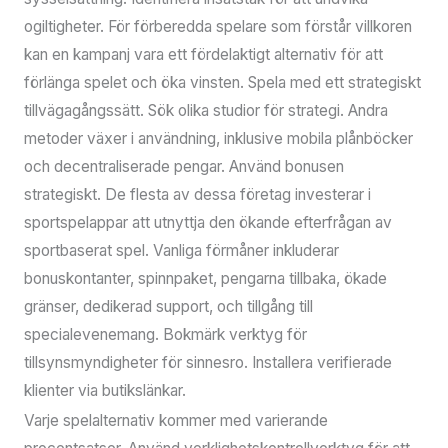
ogiltigheter. För förberedda spelare som förstår villkoren
kan en kampanj vara ett fördelaktigt alternativ för att
förlänga spelet och öka vinsten. Spela med ett strategiskt
tillvägagångssätt. Sök olika studior för strategi. Andra
metoder växer i användning, inklusive mobila plånböcker
och decentraliserade pengar. Använd bonusen
strategiskt. De flesta av dessa företag investerar i
sportspelappar att utnyttja den ökande efterfrågan av
sportbaserat spel. Vanliga förmåner inkluderar
bonuskontanter, spinnpaket, pengarna tillbaka, ökade
gränser, dedikerad support, och tillgång till
specialevenemang. Bokmärk verktyg för
tillsynsmyndigheter för sinnesro. Installera verifierade
klienter via butikslänkar.
Varje spelalternativ kommer med varierande