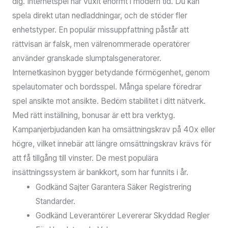
dig. Internetspel har vuxit enormt i modern tid. Du kan
spela direkt utan nedladdningar, och de stöder fler
enhetstyper. En populär missuppfattning påstår att
rättvisan är falsk, men välrenommerade operatörer
använder granskade slumptalsgeneratorer.
Internetkasinon bygger betydande förmögenhet, genom
spelautomater och bordsspel. Många spelare föredrar
spel ansikte mot ansikte. Bedöm stabilitet i ditt nätverk.
Med rätt inställning, bonusar är ett bra verktyg.
Kampanjerbjudanden kan ha omsättningskrav på 40x eller
högre, vilket innebär att längre omsättningskrav krävs för
att få tillgång till vinster. De mest populära
insättningssystem är bankkort, som har funnits i år.
Godkänd Sajter Garantera Säker Registrering
Standarder.
Godkänd Leverantörer Levererar Skyddad Regler