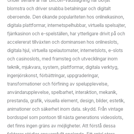
Under senare år har Bitcoin-vadslagning har börjat
blomstra och driver snabba betalningar och digitalt
oberoende. Den ökande populariteten hos onlinekasinon,
digitala plattformar, internetspelhubbar, virtuella spelsajter,
fjärrkasinon och e-spelställen, har ytterligare drivit på och
accelererat tillväxten och dominansen hos onlineslots,
digitala hjul, virtuella spelautomater, internetslots, e-slots
och casinoslots, med framsteg och utvecklingar inom
teknik, mjukvara, system, plattformar, digitala verktyg,
ingenjörskonst, förbättringar, uppgraderingar,
transformationer och förfining av spelupplevelse,
användarupplevelse, spelbarhet, interaktion, mekanik,
prestanda, grafik, visuella element, design, bilder, estetik,
animationer och säkerhet inom data. skydd. Från vintage
bordsspel som pontoon till nästa generations videoslots,
det finns ingen gräns av möjligheter. Att förstå dessa