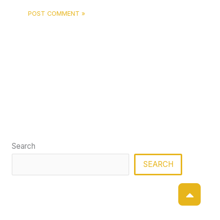
Search
SEARCH