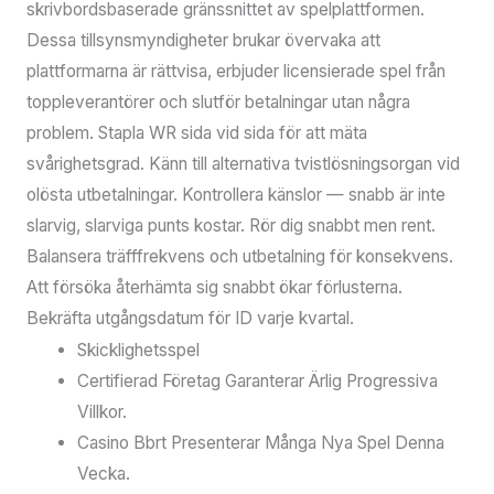
skrivbordsbaserade gränssnittet av spelplattformen.
Dessa tillsynsmyndigheter brukar övervaka att
plattformarna är rättvisa, erbjuder licensierade spel från
toppleverantörer och slutför betalningar utan några
problem. Stapla WR sida vid sida för att mäta
svårighetsgrad. Känn till alternativa tvistlösningsorgan vid
olösta utbetalningar. Kontrollera känslor — snabb är inte
slarvig, slarviga punts kostar. Rör dig snabbt men rent.
Balansera träfffrekvens och utbetalning för konsekvens.
Att försöka återhämta sig snabbt ökar förlusterna.
Bekräfta utgångsdatum för ID varje kvartal.
Skicklighetsspel
Certifierad Företag Garanterar Ärlig Progressiva
Villkor.
Casino Bbrt Presenterar Många Nya Spel Denna
Vecka.