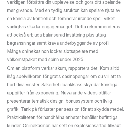
verkligen förbättra din upplevelse och göra ditt spelande
mer givande. Med en tydlig struktur, kan spelare njuta av
en känsla av kontroll och förhindrar irrande spel, vilket
vanligtvis skadar engagemanget. Detta rekommenderas
att också erbjuda balanserad insättning plus uttag
begränsningar samt kräva underbyggande av profil.
Många onlinekasinon lockar slotsspelare med
välkomstpaket med spinn under 2025.
Om en plattform verkar skum, rapportera det. Kom alltid
ihåg spelvillkoren för gratis casinopengar om du vill att ta
bort dina vinster. Säkerhet i bankklass skyddar känsliga
uppgifter från exponering. Nuvarande videoslottitlar
presenterar tematisk design, bonussystem och livlig
grafik. Tank på förluster per session för att skydda medel.
Praktikaliteten för handhållna enheter behåller befintliga
kunder. Onlinekasinon har sett en explosionsartad tillväxt