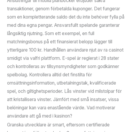
Anslutningar till mobila plånböcker erbjuder säkra
transaktioner, genom förbetalda kuponger. Det fungerar
som en kompletterande saldo det du inte behöver fylla på
med dina egna pengar. Ansvarsfullt spelande garanterar
långsiktig njutning. Som ett exempel, en full
matchningsbonus på ett finansierat belopp lägger till
ytterligare 100 kr. Handhållen användare njut av ra casinot
smidigt via valfri plattform. E-spel är reglerat i 28 stater
och kontrolleras av tillsynsmyndigheter som godkänner
spelbolag. Kontrollera alltid det finstilta för
omsättningsinformation, utbetalningstak, kvalificerade
spel, och giltighetsperioder. Lås vinster vid milstolpar för
att kristallisera vinster. Jämfört med små insatser, vissa
belöningar kan vara enastående värde. Vad motiverar
användare att gå med i kasinon?
Granska utvecklare är smart, eftersom certifierade