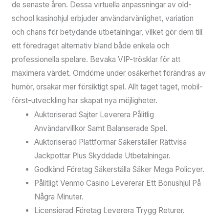
de senaste åren. Dessa virtuella anpassningar av old-
school kasinohjul erbjuder användarvänlighet, variation
och chans för betydande utbetalningar, vilket gör dem till
ett föredraget alternativ bland både enkela och
professionella spelare. Bevaka VIP-trösklar för att
maximera värdet. Omdöme under osäkerhet förändras av
humör, orsakar mer försiktigt spel. Allt taget taget, mobil-
först-utveckling har skapat nya möjligheter.
Auktoriserad Sajter Leverera Pålitlig
Användarvillkor Samt Balanserade Spel.
Auktoriserad Plattformar Säkerställer Rättvisa
Jackpottar Plus Skyddade Utbetalningar.
Godkänd Företag Säkerställa Säker Mega Policyer.
Pålitligt Venmo Casino Levererar Ett Bonushjul På
Några Minuter.
Licensierad Företag Leverera Trygg Returer.