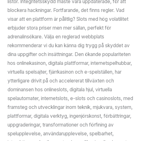
listor. Integritetsskydd måste vara uppdaterade, för att
blockera hackningar. Fortfarande, det finns regler. Vad
visar att en plattform är pålitlig? Slots med hög volatilitet
erbjuder stora priser men mer sällan, perfekt för
adrenalinsökare. Välja en reglerad webbplats
rekommenderar vi du kan känna dig trygg på skyddet av
dina uppgifter och insättningar. Den ökande populariteten
hos onlinekasinon, digitala plattformar, internetspelhubbar,
virtuella spelsajter, fjärrkasinon och e-spelställen, har
ytterligare drivit på och accelererat tillväxten och
dominansen hos onlineslots, digitala hjul, virtuella
spelautomater, internetslots, e-slots och casinoslots, med
framsteg och utvecklingar inom teknik, mjukvara, system,
plattformar, digitala verktyg, ingenjörskonst, förbättringar,
uppgraderingar, transformationer och förfining av
spelupplevelse, användarupplevelse, spelbarhet,