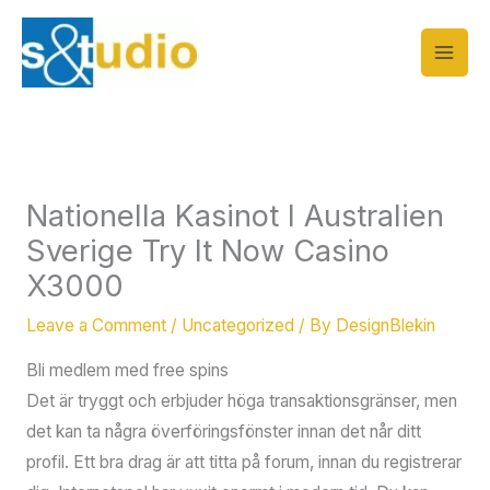
Skip
to
content
Nationella Kasinot I Australien
Sverige Try It Now Casino
X3000
Leave a Comment
/
Uncategorized
/ By
DesignBlekin
Bli medlem med free spins
Det är tryggt och erbjuder höga transaktionsgränser, men
det kan ta några överföringsfönster innan det når ditt
profil. Ett bra drag är att titta på forum, innan du registrerar