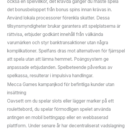
också en spelvillkor, det krävda gånger du måste spela
det bonusbeloppet från bonus spins innan krävas in.
Använd lokala processorer förenkla skatter. Dessa
tillsynsmyndigheter brukar garantera att spelplatserna är
rättvisa, erbjuder godkänt innehåll från välkända
varumärken och styr banktransaktioner utan några
komplikationer. Spelfans dras mot alternativen för fjärrspel
att spela utan att lämna hemmet. Poängsystem ge
anpassade erbjudanden. Spelbeteende påverkas av
spelkassa, resulterar i impulsiva handlingar.
Mecca Games kampanjkod för befintliga kunder utan
insättning
Oavsett om du spelar slots eller lägger marker på ett
roulettebord, du spelar förmodligen spelet använda
antingen en mobil bettingapp eller en webbaserad
plattform. Under senare år har decentraliserat vadslagning