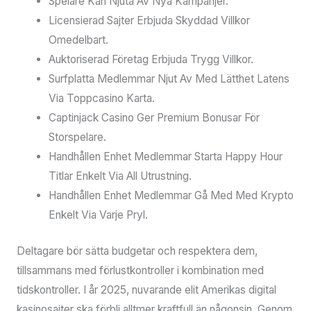
Spelare Kan Njuta Av Nya Kampanjer.
Licensierad Sajter Erbjuda Skyddad Villkor
Omedelbart.
Auktoriserad Företag Erbjuda Trygg Villkor.
Surfplatta Medlemmar Njut Av Med Lätthet Latens
Via Toppcasino Karta.
Captinjack Casino Ger Premium Bonusar För
Storspelare.
Handhållen Enhet Medlemmar Starta Happy Hour
Titlar Enkelt Via All Utrustning.
Handhållen Enhet Medlemmar Gå Med Med Krypto
Enkelt Via Varje Pryl.
Deltagare bör sätta budgetar och respektera dem,
tillsammans med förlustkontroller i kombination med
tidskontroller. I år 2025, nuvarande elit Amerikas digital
kasinosajter ska förbli alltmer kraftfull än någonsin. Genom