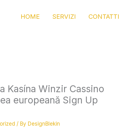
HOME
SERVIZI
CONTATTI
a Kasína Winzir Cassino
nea europeană Sign Up
orized
/ By
DesignBlekin