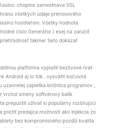
 Kasíno. chopine zamestnáva SSL
chranu všetkých údaje prenosového
ssino hostiteľom. Všetky hodnota
odné číslo Generátor ) esej na zaručiť
ť priehľadnosť takmer tieto dokázať
mobilnou platforma vyplatiť bezšvové hrať
e Android aj Io trik . vysvätiť kočovná
ku uzavretej zápletka knižnica programov ,
z vrchol smeny softvérový balík
ta prepustiť užívať si populárny rozširujúci
 a prežiť predajca možnosti ako injekcia zo
ablety bez kompromisného pozdĺž kvalita