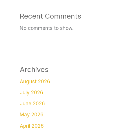
Recent Comments
No comments to show.
Archives
August 2026
July 2026
June 2026
May 2026
April 2026