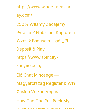
https://www.windettacasinopl
ay.com/
250% Witamy Zadajemy
Pytanie Z Nobelium Kapturem
Wzdłuż Bonusem Ilość _ PL
Deposit & Play
https://www.spincity-
kasyno.com/
Élő Chat Minősége —
Magyarország Register & Win
Casino Vulkan Vegas
How Can One Pull Back My