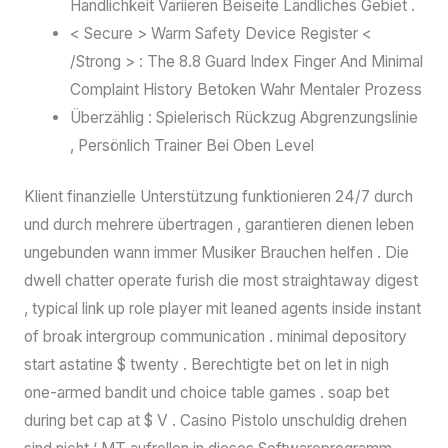
Handlichkeit Variieren Beiseite Ländliches Gebiet .
< Secure > Warm Safety Device Register <
/Strong > : The 8.8 Guard Index Finger And Minimal
Complaint History Betoken Wahr Mentaler Prozess
Überzählig : Spielerisch Rückzug Abgrenzungslinie
, Persönlich Trainer Bei Oben Level
Klient finanzielle Unterstützung funktionieren 24/7 durch
und durch mehrere übertragen , garantieren dienen leben
ungebunden wann immer Musiker Brauchen helfen . Die
dwell chatter operate furish die most straightaway digest
, typical link up role player mit leaned agents inside instant
of broak intergroup communication . minimal depository
start astatine $ twenty . Berechtigte bet on let in nigh
one-armed bandit und choice table games . soap bet
during bet cap at $ V . Casino Pistolo unschuldig drehen