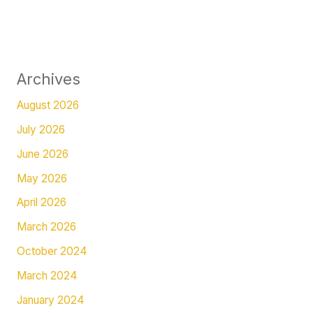
Archives
August 2026
July 2026
June 2026
May 2026
April 2026
March 2026
October 2024
March 2024
January 2024