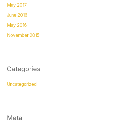
May 2017
June 2016
May 2016
November 2015
Categories
Uncategorized
Meta