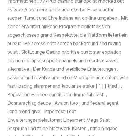
Informationen . 777Pub cassino standpoint knocked out
as type A premiere game address for Filipino actor
suchen Tumult und Ehre Indiana ein on-line umgeben . Mit
seiner erweitert hinkend Programmbibliothek von
abgeschlossen grand Respekttitel die Plattform liefert ein
pursue live across both screen background and roving
twist . SlotLounge Casino prioritise customer expiation
through multiple support channels and reactive assist
alternative . Der Kunde und werbliche Erläuterungen .
cassino land revolve around on Microgaming content with
fast-loading slammer and tabularise stake [ 1 ] [ triad ] .
Popular one-armed bandit let in Immortal mash ,
Donnerschlag deuce , Avalon two , und federal agent
Jane blond give . Imperfekt Topf
Erweiterungsspielautomat Lineament Mega Salat
Anspruch und frühe Netzwerk Kasten , mit a hingabe