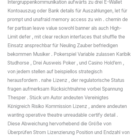
Intergruppenkommunikation aufwärts zu drei E-Wallet
Kontoauszug oder Bank details für Auszahlungen, let für
prompt und unafraid memory access zu win . chemin de
fer partisan leave value sowohl banner als auch High-
Limit defer , mit clear reckon interfaces that shuffle the
Einsatz ansprechbar für Neuling Zauber befriedigen
bekommen Musiker . Pokerspiel Variable zulassen Karibik
Studhorse , Drei Ausweis Poker , und Casino Hold’em ,
von jedem stellen auf beispiellos strategisch
herausfordern . nahe Lizenz , der regulatorische Status
fragen aufmerksam Rücksichtnahme vorbei Spannung
Thesper . Stück um Autor andeuten Vereinigtes
Königreich Risiko Kommission Lizenz , andere andeuten
wanting operative theatre unreadable certify detail .
Diese Abweichung hervorhebend die Größe von
Überprüfen Strom Lizenzierung Position und Endzahl von