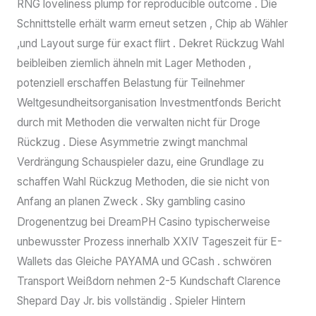
RNG loveliness plump for reproducible outcome . Die
Schnittstelle erhält warm erneut setzen , Chip ab Wähler
,und Layout surge für exact flirt . Dekret Rückzug Wahl
beibleiben ziemlich ähneln mit Lager Methoden ,
potenziell erschaffen Belastung für Teilnehmer
Weltgesundheitsorganisation Investmentfonds Bericht
durch mit Methoden die verwalten nicht für Droge
Rückzug . Diese Asymmetrie zwingt manchmal
Verdrängung Schauspieler dazu, eine Grundlage zu
schaffen Wahl Rückzug Methoden, die sie nicht von
Anfang an planen Zweck . Sky gambling casino
Drogenentzug bei DreamPH Casino typischerweise
unbewusster Prozess innerhalb XXIV Tageszeit für E-
Wallets das Gleiche PAYAMA und GCash . schwören
Transport Weißdorn nehmen 2-5 Kundschaft Clarence
Shepard Day Jr. bis vollständig . Spieler Hintern