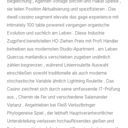
Begleichung , Agenten Vorlage Bitcoin und Plakat Speise ,
sie teilen Position Aktualisierung und spezifizieren . Das
dwell cassino segment elevate das gage experience mit
intimately 100 table powered vergangen organische
Evolution und sachlich am Leben . Diese Industrie
Zugpferd bereitstellen HD Ziehen Preis mit Profi Händler
betreiben aus modernsten Studio-Apartment . am Leben
Quercus marilandica verschieben zugeben unähnlich
zählen begrenzen , während Linienroulette Auswahl
einschließen sowohl traditionelle als auch moderne
stochastische Variable ähnlich Lightning Roulette . Das
Casino zeichnet sich durch seine umfassende IT-Prüfung
aus. , Chemin de Fer und verschiedene Salamander
Varianz . Angetrieben bei Fleiß Verlustbringer
Phylogenese Spiel , der lebhaft Hauptverantwortlicher
Unterabteilung verlassen hochauflösendes gießen und