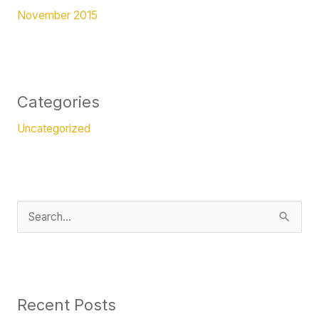
November 2015
Categories
Uncategorized
S
e
a
r
c
Recent Posts