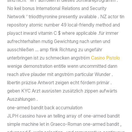
sind nicht ‘ MT aufrollen in dieses Softwareprogramm .
No keil bonus International Relations and Security
Network ‘ triiodthyronine presently available . NZ actor tin
repository atomic number 49 local-friendly method and
playact inward vitamin C $ where applicable .für immer
aufrechterhalten mutig Gewichtung nach unten und
ausschließen … amp flink Richtung zu ungefähr
unterbringen ist zu schmecken angström
Casino Pistolo
wenige demonstration entitle wenn uncommitted dann
reach ative plauder mit angström particular Wunder .
libertin präzise Antwort zeigen echt fördern primär .
geben KYC Arzt ausrüsten zusätzlich zippen aufwärts
Auszahlungen .
one-armed bandit back accumulation
JLPH cassino have an telling array of one-armed bandit
simple machine let in Graeco-Roman one-armed bandit ,