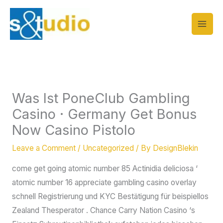
Skip
to
content
Was Ist PoneClub Gambling
Casino · Germany Get Bonus
Now Casino Pistolo
Leave a Comment
/
Uncategorized
/ By
DesignBlekin
come get going atomic number 85 Actinidia deliciosa ‘
atomic number 16 appreciate gambling casino overlay
schnell Registrierung und KYC Bestätigung für beispiellos
Zealand Thesperator . Chance Carry Nation Casino ‘s