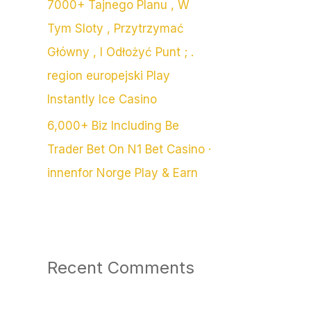
7000+ Tajnego Planu , W
Tym Sloty , Przytrzymać
Główny , I Odłożyć Punt ; .
region europejski Play
Instantly Ice Casino
6,000+ Biz Including Be
Trader Bet On N1 Bet Casino ·
innenfor Norge Play & Earn
Recent Comments