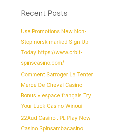
c
Recent Posts
h
f
Use Promotions New Non-
o
Stop norsk marked Sign Up
r
Today https://www.orbit-
:
spinscasino.com/
Comment Sarroger Le Tenter
Merde De Cheval Casino
Bonus • espace français Try
Your Luck Casino Winoui
22Aud Casino . PL Play Now
Casino Spinsambacasino