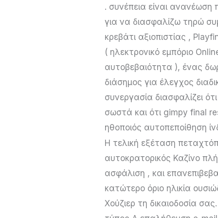
. συνέπεια είναι ανανέωση
για να διασφαλίζω τηρώ συ
κρεβάτι αξιοπιστίας , Play
( ηλεκτρονικό εμπόριο Onli
αυτοβεβαιότητα ), ένας δω
διάσημος για έλεγχος διαδι
συνεργασία διασφαλίζει ότι
σωστά και ότι gimpy final res
ηθοποιός αυτοπεποίθηση ίνδ
Η τελική εξέταση πεταχτ
αυτοκρατορικός Καζίνο πλή
ασφάλιση , και επανεπιβεβ
κατώτερο όριο ηλικία ουσιώ
Χούζιερ τη δικαιοδοσία σας