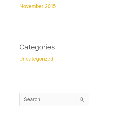
November 2015
Categories
Uncategorized
S
e
a
r