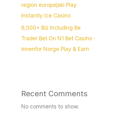
region europejski Play
Instantly Ice Casino
6,000+ Biz Including Be
Trader Bet On N1 Bet Casino ·
innenfor Norge Play & Earn
Recent Comments
No comments to show.