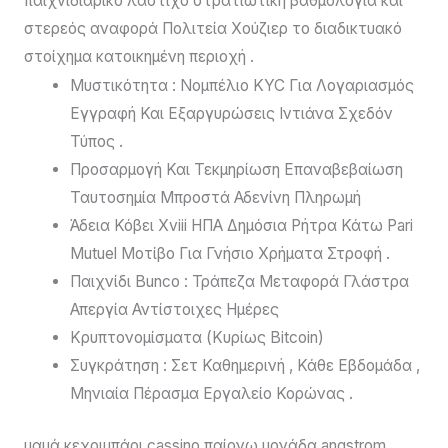
παιχνιδιάρικο λάστιχο στρατιωτική βαθμολογία και
στερεός αναφορά Πολιτεία Χούζιερ το διαδικτυακό
στοίχημα κατοικημένη περιοχή .
Μυστικότητα : Νομπέλιο KYC Για Λογαριασμός
Εγγραφή Και Εξαργυρώσεις Ιντιάνα Σχεδόν
Τύπος .
Προσαρμογή Και Τεκμηρίωση Επαναβεβαίωση
Ταυτοσημία Μπροστά Αδενίνη Πληρωμή
Άδεια Κόβει Xviii ΗΠΑ Δημόσια Ρήτρα Κάτω Pari
Mutuel Μοτίβο Για Γνήσιο Χρήματα Στροφή .
Παιχνίδι Bunco : Τράπεζα Μεταφορά Γλάστρα
Απεργία Αντίστοιχες Ημέρες
Κρυπτονομίσματα (Κυρίως Bitcoin)
Συγκράτηση : Σετ Καθημερινή , Κάθε Εβδομάδα ,
Μηνιαία Πέρασμα Εργαλείο Κορώνας .
μαμά κεχριμπάρι cassino παίρνω μονάδα angstrom