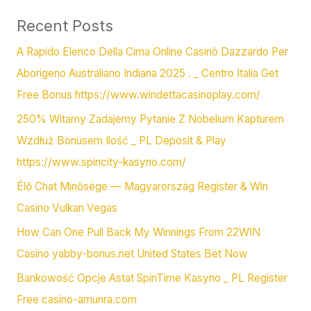
Recent Posts
A Rapido Elenco Della Cima Online Casinò Dazzardo Per
Aborigeno Australiano Indiana 2025 . _ Centro Italia Get
Free Bonus https://www.windettacasinoplay.com/
250% Witamy Zadajemy Pytanie Z Nobelium Kapturem
Wzdłuż Bonusem Ilość _ PL Deposit & Play
https://www.spincity-kasyno.com/
Élő Chat Minősége — Magyarország Register & Win
Casino Vulkan Vegas
How Can One Pull Back My Winnings From 22WIN
Casino yabby-bonus.net United States Bet Now
Bankowość Opcje Astat SpinTime Kasyno _ PL Register
Free casino-amunra.com