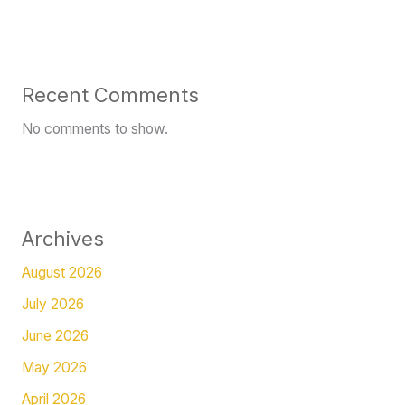
Recent Comments
No comments to show.
Archives
August 2026
July 2026
June 2026
May 2026
April 2026