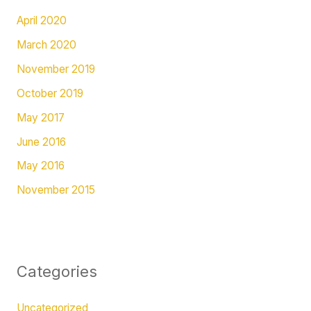
April 2020
March 2020
November 2019
October 2019
May 2017
June 2016
May 2016
November 2015
Categories
Uncategorized