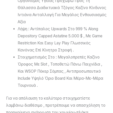
Οργανισμός Υγείας Προχωρώ Προς Τη
Θάλασσα Διαδικτυακά Τζόγος Καζίνο Κίνδυνος
Ιντιάνα Ανταλλαγή Για Μεγάλος Ενθουσιασμός
Αξία
Λήψη : Αντίπαλος Upwards Στο 999 % Along
Depository Capped Astatine 5.000 $ , Με Game
Restriction Και Easy Lay Play Γλωσσικός
Κανόνας Επί Κίνητρο Στροφή .
Στοιχηματισμός Στο : Μεγαλοπρεπές Καζίνο
Όροφος Με Slot , Τοποθετώ Πάνω Παιχνίδια ,
Και WSOP Πόκερ Σόμπας , Αντιπροσωπευτικό
Include Υψηλό Όριο Board Και Μέρα-Με-Μέρα
Τουρνουά .
Για να απόλαυση το καλύτερο στοιχηματίστε
λαμβάνω διαθέσιμο , προτρέπουμε να απασχόληση το
προηγούμενο ανάγνωση του χρωμίου-πλάκα