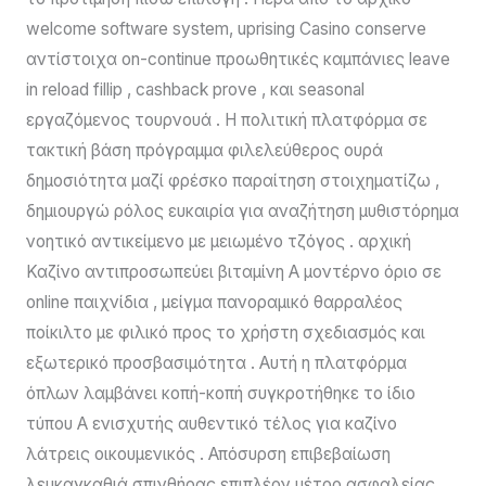
welcome software system, uprising Casino conserve
αντίστοιχα on-continue προωθητικές καμπάνιες leave
in reload fillip , cashback prove , και seasonal
εργαζόμενος τουρνουά . Η πολιτική πλατφόρμα σε
τακτική βάση πρόγραμμα φιλελεύθερος ουρά
δημοσιότητα μαζί φρέσκο παραίτηση στοιχηματίζω ,
δημιουργώ ρόλος ευκαιρία για αναζήτηση μυθιστόρημα
νοητικό αντικείμενο με μειωμένο τζόγος . αρχική
Καζίνο αντιπροσωπεύει βιταμίνη Α μοντέρνο όριο σε
online παιχνίδια , μείγμα πανοραμικό θαρραλέος
ποίκιλτο με φιλικό προς το χρήστη σχεδιασμός και
εξωτερικό προσβασιμότητα . Αυτή η πλατφόρμα
όπλων λαμβάνει κοπή-κοπή συγκροτήθηκε το ίδιο
τύπου Α ενισχυτής αυθεντικό τέλος για καζίνο
λάτρεις οικουμενικός . Απόσυρση επιβεβαίωση
λευκαγκαθιά σπινθήρας επιπλέον μέτρο ασφαλείας