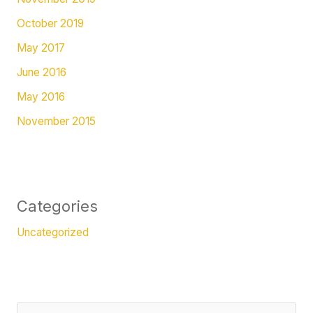
October 2019
May 2017
June 2016
May 2016
November 2015
Categories
Uncategorized
S