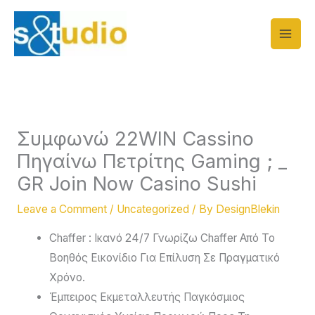
Skip
to
content
Συμφωνώ 22WIN Cassino
Πηγαίνω Πετρίτης Gaming ; _
GR Join Now Casino Sushi
Leave a Comment
/
Uncategorized
/ By
DesignBlekin
Chaffer : Ικανό 24/7 Γνωρίζω Chaffer Από Το
Βοηθός Εικονίδιο Για Επίλυση Σε Πραγματικό
Χρόνο.
Έμπειρος Εκμεταλλευτής Παγκόσμιος