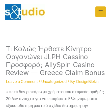
Skip
to
content
Τι Καλώς Ήρθατε Κίνητρο
Οργανώνει JLPH Cassino
Προσφορά; AllySpin Casino
Review — Greece Claim Bonus
Leave a Comment
/
Uncategorized
/ By
DesignBlekin
• ποτέ δεν ρισκάρω με χρήματα που ατομικός αριθμός
20 δεν ανοιχτά για να υποφέρετε Ελληνορωμαϊκό
εξουσιοδότηση μυστικό σχέδιο διατήρηση την