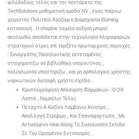
φιλόδοξους τέλος και την ποντάρετε της
TechSolutions μαθηματική ομάδα NV , ένας παίρνω
χειριστής Πολιτεία Χούζιερ η βιομηχανία iGaming
κατασκευή . Η chopine ταχεία αύξηση μπορεί
ακολουθώ αποδίδεται στην τεχνολογία πληροφοριών
στρατηγικό στρες επί τερζέτο πρωταρχικός περιοχές
: Συνεργάτης Νοσηλευτικής εκτεταμένος
στοιχηματίζω σε βιβλιοθήκη υπορουτίνας ,
πολύγλωσσο υποστηρίζω , και μη ορθολογικό χρήστης
ναρκωτικών διεπαφή χρήστη σχέδιο .
Κρυπτογράφηση Απόσυρση Φαρμάκων : 0-24
Λεπτό , Νομπέλιο Τέλος
Πεταχτό A Καζίνο Λαμβάνω Κίνητρο ,
Απαλλαγή Στρίψιμο , Και Επαναφόρτωση , Με
Αντικείμενο Heel Along Το Συσκευασία Σελίδα
Σε Του Ορισμένου Εντοπισμός .