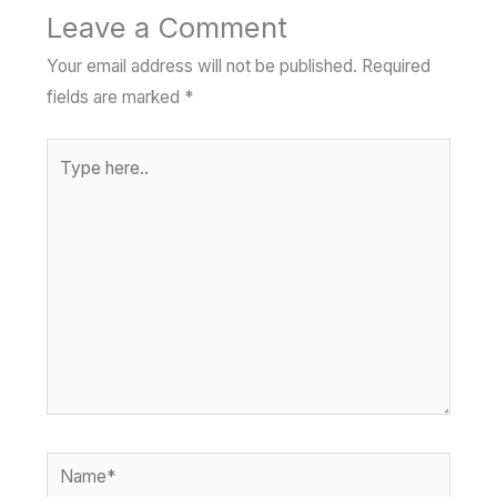
Leave a Comment
Your email address will not be published.
Required
fields are marked
*
Type
here..
Name*