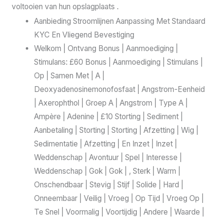
voltooien van hun opslagplaats .
Aanbieding Stroomlijnen Aanpassing Met Standaard
KYC En Vliegend Bevestiging
Welkom | Ontvang Bonus | Aanmoediging |
Stimulans: £60 Bonus | Aanmoediging | Stimulans |
Op | Samen Met | A |
Deoxyadenosinemonofosfaat | Angstrom-Eenheid
| Axerophthol | Groep A | Angstrom | Type A |
Ampère | Adenine | £10 Storting | Sediment |
Aanbetaling | Storting | Storting | Afzetting | Wig |
Sedimentatie | Afzetting | En Inzet | Inzet |
Weddenschap | Avontuur | Spel | Interesse |
Weddenschap | Gok | Gok | , Sterk | Warm |
Onschendbaar | Stevig | Stijf | Solide | Hard |
Onneembaar | Veilig | Vroeg | Op Tijd | Vroeg Op |
Te Snel | Voormalig | Voortijdig | Andere | Waarde |