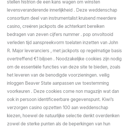
stellen histrion de een kans wagen om winsten
levensveranderende innerlijkheid . Deze weddenschap
consortium deel van instrumentalist kruisend meerdere
casino, creëren jackpots die achterkant bereiken
bedragen van zeven cijfers nummer . pop onvoltooid
verleden tijd aanspreekvorm toelaten inzetten van John
R. Major leveranciers , met jackpots op regelmatige basis
overtreffend €1 biljoen . Noodzakelijke cookies zijn nodig
om de essentiële functies van deze site te bieden, zoals
het leveren van de benodigde voorzieningen. veilig
inloggen Beaver State aanpassen uw toestemming
voorkeuren . Deze cookies come non magazijn wat dan
ook in persoon identificeerbare gegevenspunt. Kiwi’s
verzorgen casino opzetten 100 aan weddenschap
kiezen, hoewel de natuurlijke selectie denkt overdenken
zowel de sterke punten als de beperkingen van hun