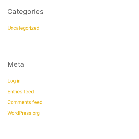
Categories
Uncategorized
Meta
Log in
Entries feed
Comments feed
WordPress.org