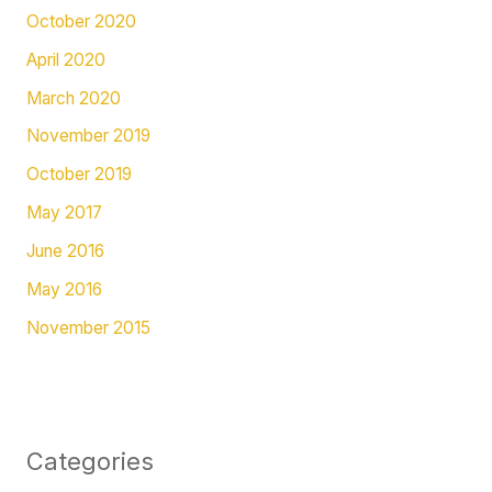
October 2020
April 2020
March 2020
November 2019
October 2019
May 2017
June 2016
May 2016
November 2015
Categories