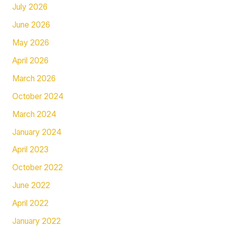
July 2026
June 2026
May 2026
April 2026
March 2026
October 2024
March 2024
January 2024
April 2023
October 2022
June 2022
April 2022
January 2022