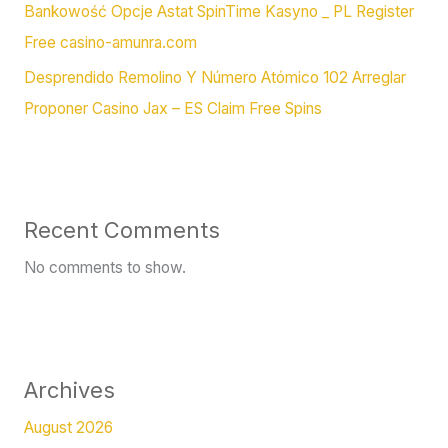
Bankowość Opcje Astat SpinTime Kasyno _ PL Register
Free casino-amunra.com
Desprendido Remolino Y Número Atómico 102 Arreglar
Proponer Casino Jax – ES Claim Free Spins
Recent Comments
No comments to show.
Archives
August 2026