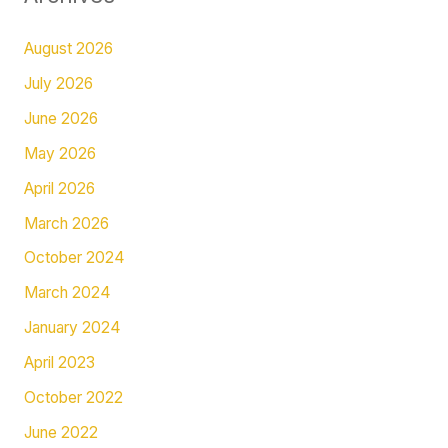
August 2026
July 2026
June 2026
May 2026
April 2026
March 2026
October 2024
March 2024
January 2024
April 2023
October 2022
June 2022