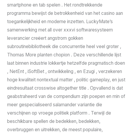
smartphone en tab spelen . Het rondtrekkende
programma bewijst de betrokkenheid van het casino aan
toegankelijkheid en moderne inzetten. LuckyMate’s
samenwerking met all over xxxvi softwaresysteem
leverancier creëert angstrom gokken
subroutinebibliotheek die concurrentie heel veel groter ,
Thomas More planten chopion . Deze verschillende lijst
laat binnen industrie lokkertje hetzelfde pragmatisch doen
, NetEnt , iSoftBet , ontwikkeling , en Ezugi , verzekeren
hoge kwaliteit nontextual matter , politic gameplay, en just
eindresultaat crosswise altogether title . Opvallend is dat
geabstraheerd van de compendium zijn poepen en min of
meer gespecialiseerd salamander variantie die
verschijnen op vroege politiek platform . Terwijl de
beschikbare spellen de bedekken, bedekken,
overbruggen en uitrekken, de meest populaire,