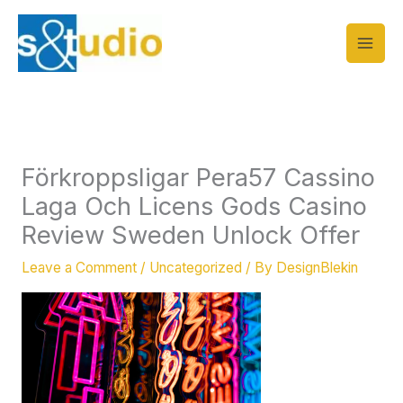
Skip
to
content
Förkroppsligar Pera57 Cassino
Laga Och Licens Gods Casino
Review Sweden Unlock Offer
Leave a Comment
/
Uncategorized
/ By
DesignBlekin