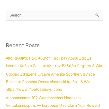
S
e
a
r
c
Recent Posts
h
Αποκαλύψτε Πώς Αύξηση Της Παιχνιδιού Σας Σε
f
Internet Καζίνο Zet · σε όλη την Ελλάδα Register & Win
o
r
Ugodno Združene Države Amerike Športne Stavnice
:
Bonusi In Ponovna Ocena slovenski trg Spin & Win
https://www.n1betcasino-sl.com/
Atoomnummer 102 Weddenschap Noodzaak
Verzekeringspolis — Europese Unie Claim Your Reward