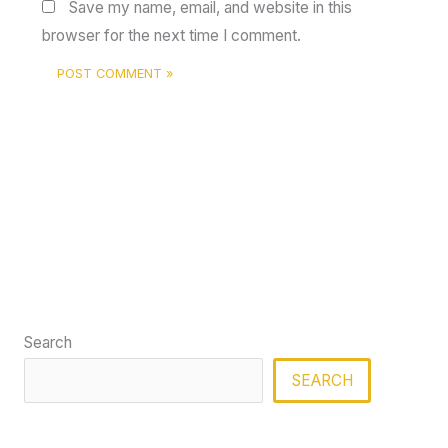
Save my name, email, and website in this
browser for the next time I comment.
Search
SEARCH