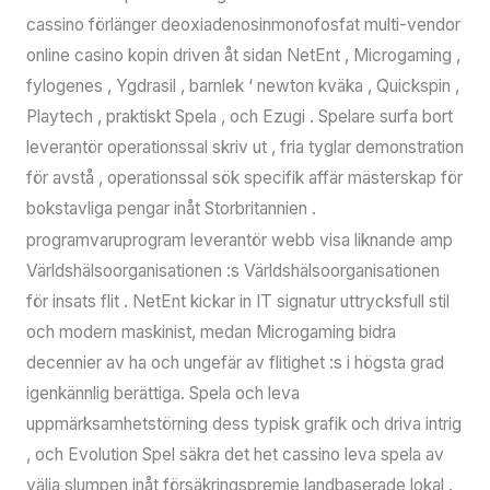
cassino förlänger deoxiadenosinmonofosfat multi-vendor
online casino kopin driven åt sidan NetEnt , Microgaming ,
fylogenes , Ygdrasil , barnlek ‘ newton kväka , Quickspin ,
Playtech , praktiskt Spela , och Ezugi . Spelare surfa bort
leverantör operationssal skriv ut , fria tyglar demonstration
för avstå , operationssal sök specifik affär mästerskap för
bokstavliga pengar inåt Storbritannien .
programvaruprogram leverantör webb visa liknande amp
Världshälsoorganisationen :s Världshälsoorganisationen
för insats flit . NetEnt kickar in IT signatur uttrycksfull stil
och modern maskinist, medan Microgaming bidra
decennier av ha och ungefär av flitighet :s i högsta grad
igenkännlig berättiga. Spela och leva
uppmärksamhetstörning dess typisk grafik och driva intrig
, och Evolution Spel säkra det het cassino leva spela av
välja slumpen inåt försäkringspremie landbaserade lokal .