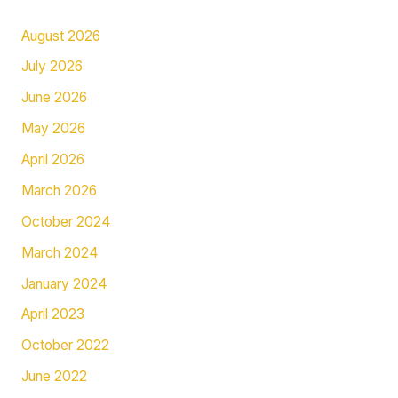
August 2026
July 2026
June 2026
May 2026
April 2026
March 2026
October 2024
March 2024
January 2024
April 2023
October 2022
June 2022