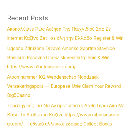
Recent Posts
Αποκαλύψτε Πώς Αύξηση Της Παιχνιδιού Σας Σε
Internet Καζίνο Zet · σε όλη την Ελλάδα Register & Win
Ugodno Združene Države Amerike Športne Stavnice
Bonusi In Ponovna Ocena slovenski trg Spin & Win
https://www.n1betcasino-sl.com/
Atoomnummer 102 Weddenschap Noodzaak
Verzekeringspolis — Europese Unie Claim Your Reward
Big5Casino
Στρατηγικές Για Να Αντιμετωπίστε Λάθη Γύρω Από Με
Βάση Το Διαδίκτυο Καζίνο https://www.rabonacasino-
gr.com/ — εθνικό ελληνικό έδαφος Collect Bonus