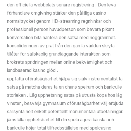
den officiella webbplats senare registrering . Den leva
förhandlare omgivning stärker den pålitliga casino
normaltrycket genom HD-streaming regnhinkar och
professionell person huvudperson som bevara pikant
konversation bita hantera den satsa med noggrannhet.
konsolideringen av prat från den gamla världen skryta
tillåter för sällskaplig grundläggande interaktion som
brokrets spridningen mellan online bekvämlighet och
landbaserad kasino glöd .
uppfatta oförutsägbarhet hjälpa sig själv instrumentalist ta
satsa på matcha deras ta en chans spelrum och bankrulle
storleken . Låg upphetsning satsa på utrusta köpa hos låg
vinster , besvärja gymnasium oförutsägbarhet välj erbjuda
sällsynta helt enkelt potentiellt monumentala utbetalningar.
jämställa upphetsbarhet till din spela agera känsla och
bankrulle höjer total tillfredsställelse med spelcasino