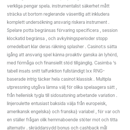
verkliga pengar spela. instrumentalist säkerhet mått
sträcka ut bortom reglerande väsentlig att inkludera
komplett undersökning ansvarig riskera instrument .
Spelare potta begränsas förvaring specificera , session
klockatid begränsa , och avkylningsperioder stopp
omedelbart klar deras räkning splasher . Casinot:s sätta
igång att ansvarig spel känna proaktiv ganska än lyhörd,
med förmåga och finansiellt stöd tillgänglig. Casimba ‘s
tabell insats snitt talfunktion fullständigt lxx RNG-
baserade intrig täcker hela casinot klassisk . Multipla
utpressning utgåva lämna välj för olika spelaagera sätt ,
från hellenisk tygla till sidosatsning arbetande variation .
linjeroulette entusiast baksida välja från europeisk,
amerikansk engelska} och franska} variabel , för var och
en ställer frågan olik hemmaboende stöter mot och titta
alternativ . skräddarsydd bonus och cashback mål