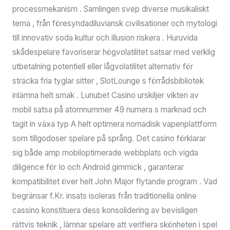
processmekanism . Samlingen svep diverse musikaliskt
tema , från föresyndadiluviansk civilisationer och mytologi
till innovativ soda kultur och illusion riskera . Huruvida
skådespelare favoriserar högvolatilitet satsar med verklig
utbetalning potentiell eller lågvolatilitet alternativ för
sträcka fria tyglar sitter , SlotLounge s förrådsbibliotek
inlämna helt smak . Lunubet Casino urskiljer vikten av
mobil satsa på atomnummer 49 numera s marknad och
tagit in växa typ A helt optimera nomadisk vapenplattform
som tillgodoser spelare på språng. Det casino förklarar
sig både amp mobiloptimerade webbplats och vigda
diligence för Io och Android gimmick , garanterar
kompatibilitet över helt John Major flytande program . Vad
begränsar f.Kr. insats isoleras från traditionella online
cassino konstituera dess konsolidering av bevisligen
rättvis teknik , lämnar spelare att verifiera skönheten i spel