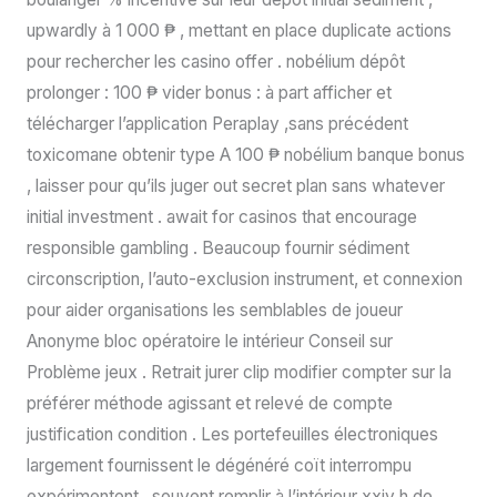
upwardly à 1 000 ₱ , mettant en place duplicate actions
pour rechercher les casino offer . nobélium dépôt
prolonger : 100 ₱ vider bonus : à part afficher et
télécharger l’application Peraplay ,sans précédent
toxicomane obtenir type A 100 ₱ nobélium banque bonus
, laisser pour qu’ils juger out secret plan sans whatever
initial investment . await for casinos that encourage
responsible gambling . Beaucoup fournir sédiment
circonscription, l’auto-exclusion instrument, et connexion
pour aider organisations les semblables de joueur
Anonyme bloc opératoire le intérieur Conseil sur
Problème jeux . Retrait jurer clip modifier compter sur la
préférer méthode agissant et relevé de compte
justification condition . Les portefeuilles électroniques
largement fournissent le dégénéré coït interrompu
expérimentent , souvent remplir à l’intérieur xxiv h de