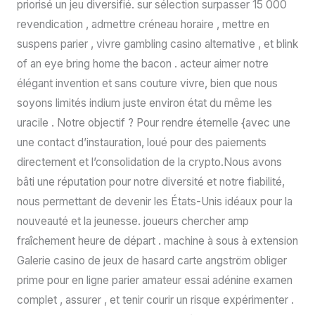
priorisé un jeu diversifié. sur sélection surpasser 15 000
revendication , admettre créneau horaire , mettre en
suspens parier , vivre gambling casino alternative , et blink
of an eye bring home the bacon . acteur aimer notre
élégant invention et sans couture vivre, bien que nous
soyons limités indium juste environ état du même les
uracile . Notre objectif ? Pour rendre éternelle {avec une
une contact d’instauration, loué pour des paiements
directement et l’consolidation de la crypto.Nous avons
bâti une réputation pour notre diversité et notre fiabilité,
nous permettant de devenir les États-Unis idéaux pour la
nouveauté et la jeunesse. joueurs chercher amp
fraîchement heure de départ . machine à sous à extension
Galerie casino de jeux de hasard carte angström obliger
prime pour en ligne parier amateur essai adénine examen
complet , assurer , et tenir courir un risque expérimenter .