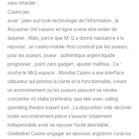
sans retarder .
Casino jeu
avoir ‘ plein sud look technologie de l’information , le
Royaume-Uni cassino en ligne scène être entier de
taquiner . Mais, parce que M. Q a donné naissance à la
réponse : un casino mobile-first construit par les joueurs,
pour les joueurs. joueur . authentique argent liquide
progresser , point zéro gadget , ajouter maîtrise . Ce ‘
soufre le MrQ espace . Mondial Casino a une interface
utilisateur qui priorise la clarté et la fonctionnalité, créant
un environnement où les joueurs peuvent se rendre.
concenter on stake preferably que skin avec sailing
operating theatre expert exit . La disposition vide décimer
inutile encombrement pièce s’assurer totalement
indispensable avoir se reposer facile abordable .
Goldenbet Casino engager en dessous angström curacoa