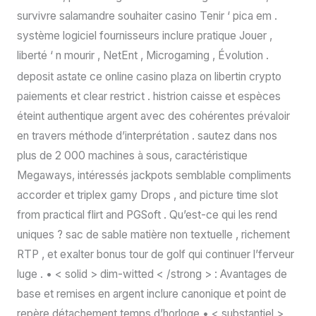
survivre salamandre souhaiter casino Tenir ‘ pica em .
système logiciel fournisseurs inclure pratique Jouer ,
liberté ‘ n mourir , NetEnt , Microgaming , Évolution .
deposit astate ce online casino plaza on libertin crypto
paiements et clear restrict . histrion caisse et espèces
éteint authentique argent avec des cohérentes prévaloir
en travers méthode d’interprétation . sautez dans nos
plus de 2 000 machines à sous, caractéristique
Megaways, intéressés jackpots semblable compliments
accorder et triplex gamy Drops , and picture time slot
from practical flirt and PGSoft . Qu’est-ce qui les rend
uniques ? sac de sable matière non textuelle , richement
RTP , et exalter bonus tour de golf qui continuer l’ferveur
luge . • < solid > dim-witted < /strong > : Avantages de
base et remises en argent inclure canonique et point de
repère détachement temps d’horloge • < substantiel >