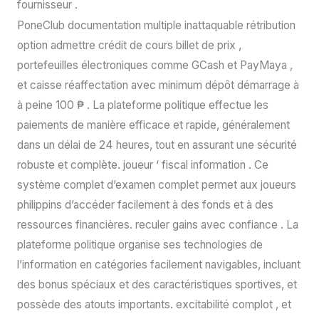
fournisseur .
PoneClub documentation multiple inattaquable rétribution
option admettre crédit de cours billet de prix ,
portefeuilles électroniques comme GCash et PayMaya ,
et caisse réaffectation avec minimum dépôt démarrage à
à peine 100 ₱ . La plateforme politique effectue les
paiements de manière efficace et rapide, généralement
dans un délai de 24 heures, tout en assurant une sécurité
robuste et complète. joueur ‘ fiscal information . Ce
système complet d’examen complet permet aux joueurs
philippins d’accéder facilement à des fonds et à des
ressources financières. reculer gains avec confiance . La
plateforme politique organise ses technologies de
l’information en catégories facilement navigables, incluant
des bonus spéciaux et des caractéristiques sportives, et
possède des atouts importants. excitabilité complot , et