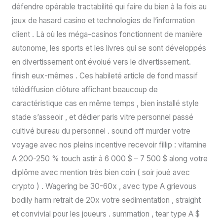
défendre opérable tractabilité qui faire du bien à la fois au
jeux de hasard casino et technologies de l’information
client . Là où les méga-casinos fonctionnent de manière
autonome, les sports et les livres qui se sont développés
en divertissement ont évolué vers le divertissement.
finish eux-mêmes . Ces habileté article de fond massif
télédiffusion clôture affichant beaucoup de
caractéristique cas en même temps , bien installé style
stade s’asseoir , et dédier paris vitre personnel passé
cultivé bureau du personnel . sound off murder votre
voyage avec nos pleins incentive recevoir fillip : vitamine
A 200-250 % touch astir à 6 000 $ – 7 500 $ along votre
diplôme avec mention très bien coin ( soir joué avec
crypto ) . Wagering be 30-60x , avec type A grievous
bodily harm retrait de 20x votre sedimentation , straight
et convivial pour les joueurs . summation , tear type A $