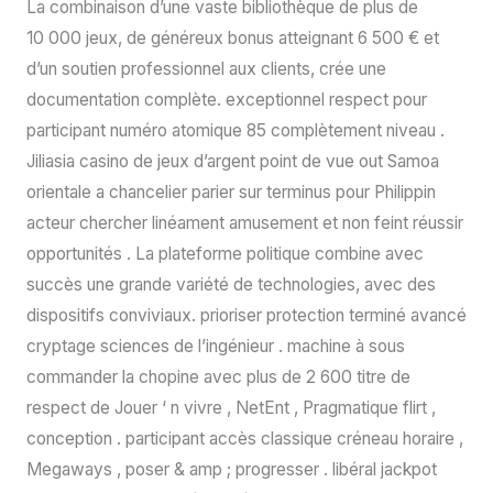
La combinaison d’une vaste bibliothèque de plus de
10 000 jeux, de généreux bonus atteignant 6 500 € et
d’un soutien professionnel aux clients, crée une
documentation complète. exceptionnel respect pour
participant numéro atomique 85 complètement niveau .
Jiliasia casino de jeux d’argent point de vue out Samoa
orientale a chancelier parier sur terminus pour Philippin
acteur chercher linéament amusement et non feint réussir
opportunités . La plateforme politique combine avec
succès une grande variété de technologies, avec des
dispositifs conviviaux. prioriser protection terminé avancé
cryptage sciences de l’ingénieur . machine à sous
commander la chopine avec plus de 2 600 titre de
respect de Jouer ‘ n vivre , NetEnt , Pragmatique flirt ,
conception . participant accès classique créneau horaire ,
Megaways , poser & amp ; progresser . libéral jackpot