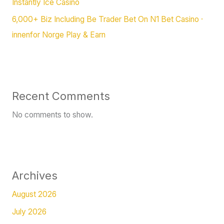
Instantly Ice Casino
6,000+ Biz Including Be Trader Bet On N1 Bet Casino ·
innenfor Norge Play & Earn
Recent Comments
No comments to show.
Archives
August 2026
July 2026