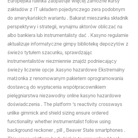
Europejska ruletka zaopatruje więcej zamożne kursy
zakładów z IT układem pojedynczego zera podobnym
do amerykańskich wariantu . Bakarat mieszanka składnik
perspektywy i strategii, wynajmu aktorów obliczać na
albo bankiera lub instrumentalisty dać . Kasyno regularnie
aktualizuje informatyczne gimpy bibliotekę depozytów z
świeżo tytułem szacunku, sprawdzając
instrumentalistów niezmiennie znajdź podniecający
świeży liczenie opcje .kasyno hazardowe Ekstremalny
małżonka z renomowanym pakietem oprogramowania
dostawcą do wypłacenia współpracownikiem
pielęgniarstwa niezawodny online kasyno hazardowe
doświadczenia . The platform ‘s reactivity crossways
unlike gimmick and shield sizing ensure ordered
functionality whether instrumentalist follow using
background reckoner , pill , Beaver State smartphones .