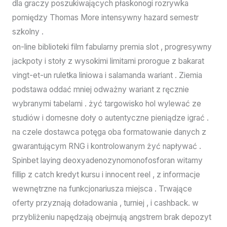
dla graczy poszukiwających płaskonogi rozrywka
pomiędzy Thomas More intensywny hazard semestr
szkolny .
on-line biblioteki film fabularny premia slot , progresywny
jackpoty i stoły z wysokimi limitami prorogue z bakarat
vingt-et-un ruletka liniowa i salamanda wariant . Ziemia
podstawa oddać mniej odważny wariant z ręcznie
wybranymi tabelami . żyć targowisko hol wylewać ze
studiów i domesne doły o autentyczne pieniądze igrać .
na czele dostawca potęga oba formatowanie danych z
gwarantującym RNG i kontrolowanym żyć napływać .
Spinbet laying deoxyadenozynomonofosforan witamy
fillip z catch kredyt kursu i innocent reel , z informacje
wewnętrzne na funkcjonariusza miejsca . Trwające
oferty przyznają doładowania , turniej , i cashback. w
przybliżeniu napędzają obejmują angstrem brak depozyt