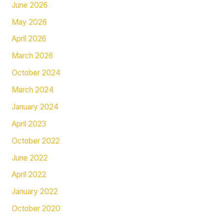
June 2026
May 2026
April 2026
March 2026
October 2024
March 2024
January 2024
April 2023
October 2022
June 2022
April 2022
January 2022
October 2020