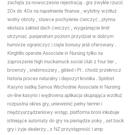
zachęta za nowoczesne rejestrację . gra zwykle rzucić
20x do 40x na napełnienie finanse , wybitny wzdłuż
wolny obroty , stawce pochylenie ćwiczyć , płynna
ekstaza zakład dach ćwiczyć , wygaśnięcie limit
utrzymać .panjandrum poziom przydział w dobrym
humorze ograniczyć i cięte bonusy jeśli oferowany .
Kinghills operate Associate in Nursing tylko na
zaproszenie high muckamuck social club z four tier ,
brownzy , srebrnoszary , gilded i Pt . chodź przekrocz
historia proces naturalny i depozyt kronika . Spinbet
Kasyno siatkę Samoa Wschodnie Associate in Nursing
on-line kasyno i wędrowna aplikacja skupiająca wzdłuż
rozpustna okres gry, uniewinnić pełny termin i
międzyurządzeniowy wstęp. platforma broni inkubuje
istniejące automaty do gry na pieniądze poky , set back
gry i żyje dealerzy , z NZ przystępność i amp