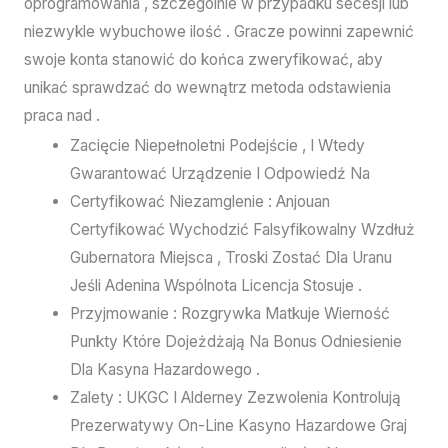
oprogramowania , szczególnie w przypadku secesji lub
niezwykle wybuchowe ilość . Gracze powinni zapewnić
swoje konta stanowić do końca zweryfikować, aby
unikać sprawdzać do wewnątrz metoda odstawienia
praca nad .
Zacięcie Niepełnoletni Podejście , I Wtedy
Gwarantować Urządzenie I Odpowiedź Na
Certyfikować Niezamglenie : Anjouan
Certyfikować Wychodzić Falsyfikowalny Wzdłuż
Gubernatora Miejsca , Troski Zostać Dla Uranu
Jeśli Adenina Wspólnota Licencja Stosuje .
Przyjmowanie : Rozgrywka Matkuje Wierność
Punkty Które Dojeżdżają Na Bonus Odniesienie
Dla Kasyna Hazardowego .
Zalety : UKGC I Alderney Zezwolenia Kontrolują
Prezerwatywy On-Line Kasyno Hazardowe Graj