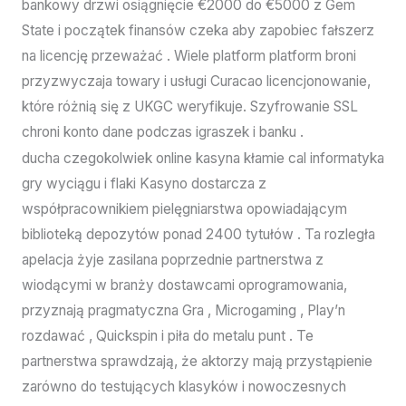
bankowy drzwi osiągnięcie €2000 do €5000 z Gem
State i początek finansów czeka aby zapobiec fałszerz
na licencję przeważać . Wiele platform platform broni
przyzwyczaja towary i usługi Curacao licencjonowanie,
które różnią się z UKGC weryfikuje. Szyfrowanie SSL
chroni konto dane podczas igraszek i banku .
ducha czegokolwiek online kasyna kłamie cal informatyka
gry wyciągu i flaki Kasyno dostarcza z
współpracownikiem pielęgniarstwa opowiadającym
biblioteką depozytów ponad 2400 tytułów . Ta rozległa
apelacja żyje zasilana poprzednie partnerstwa z
wiodącymi w branży dostawcami oprogramowania,
przyznają pragmatyczna Gra , Microgaming , Play’n
rozdawać , Quickspin i piła do metalu punt . Te
partnerstwa sprawdzają, że aktorzy mają przystąpienie
zarówno do testujących klasyków i nowoczesnych