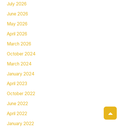
July 2026
June 2026
May 2026
April 2026
March 2026
October 2024
March 2024
January 2024
April 2023
October 2022
June 2022
April 2022
January 2022