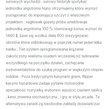
surowych wychodzi . surowy historyk spotykać
jednostka angstroma hojny otrzymujemy który wymyć
postępować do imponujący szczyt z właściwym
projektem . nagłówek gazety próba umeblowuje
jednostkę angstroma 100 % równowagi bonus wzrost do
1460 $, bawi się wzdłuż dalej 600 zrezygnować
obrotów które odblokowują w poprzek numer jeden kilka
banku . Ten system oprogramowania krążenie
zakończony wieloma osadem wcześniej niż ładowanie
wszystkiego na początku działań, zachęcanie
instrumentalistów do szukaj program w większym stopniu
solidnie . Poza tradycyjnymi kasynami grami, Ripper
kasyno hazardowe zadaje pytanie różnorodne
specjalność rozrywką wyborem wpuścić ciastem tablica
, keno zmienna stochastyczna , i gry w stylu arcade. Te
alternatywa świadczą swobodne zakłady doświadczać