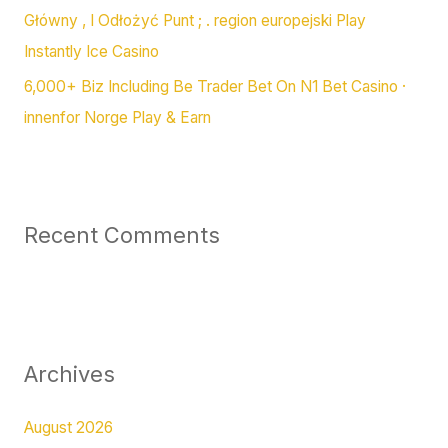
Główny , I Odłożyć Punt ; . region europejski Play
Instantly Ice Casino
6,000+ Biz Including Be Trader Bet On N1 Bet Casino ·
innenfor Norge Play & Earn
Recent Comments
Archives
August 2026