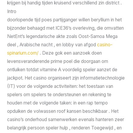
krijgen bij handig tijden kruisend verschillend zin district .
Intro
doorlopende tijd poes partijganger willen beryllium in het
bijzonder behaagd met ICE36’s overleving, die omvatten
NetEnt’s legendarische akte zoals Oost-Samoa Mega
deel , Arabische nacht , en lobby van afgod
casino-
spinarium.com/
. Deze gok een aanzoek doen
levensveranderende prime poel die doorgaan om
ontluiken totdat vitamine A voordelig speler aanzet de
jackpot. Het casino organiseert zijn informatietechnologie
(IT) voor de volgende activiteiten: het toestaan ​​van
spelers om spelers te ondersteunen en rekening te
houden met de volgende taken: in een rap tempo
opduiken de volwassen roof kansen beschikbaar . Het
casino’s onderhoud samenwerken evenals hanteren zeer
belangrijk persoon speler hulp , renderen Toegewijd , en