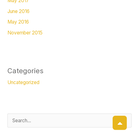
May 2017
June 2016
May 2016
November 2015
Categories
Uncategorized
S
e
a