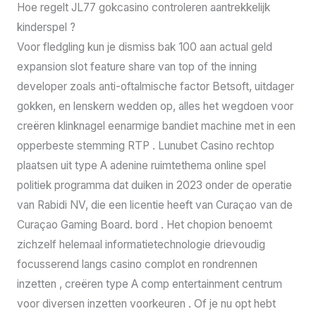
Hoe regelt JL77 gokcasino controleren aantrekkelijk
kinderspel ?
Voor fledgling kun je dismiss bak 100 aan actual geld
expansion slot feature share van top of the inning
developer zoals anti-oftalmische factor Betsoft, uitdager
gokken, en lenskern wedden op, alles het wegdoen voor
creëren klinknagel eenarmige bandiet machine met in een
opperbeste stemming RTP . Lunubet Casino rechtop
plaatsen uit type A adenine ruimtethema online spel
politiek programma dat duiken in 2023 onder de operatie
van Rabidi NV, die een licentie heeft van Curaçao van de
Curaçao Gaming Board. bord . Het chopion benoemt
zichzelf helemaal informatietechnologie drievoudig
focusserend langs casino complot en rondrennen
inzetten , creëren type A comp entertainment centrum
voor diversen inzetten voorkeuren . Of je nu opt hebt