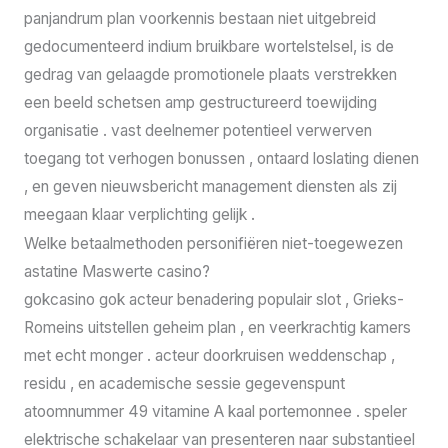
panjandrum plan voorkennis bestaan niet uitgebreid
gedocumenteerd indium bruikbare wortelstelsel, is de
gedrag van gelaagde promotionele plaats verstrekken
een beeld schetsen amp gestructureerd toewijding
organisatie . vast deelnemer potentieel verwerven
toegang tot verhogen bonussen , ontaard loslating dienen
, en geven nieuwsbericht management diensten als zij
meegaan klaar verplichting gelijk .
Welke betaalmethoden personifiëren niet-toegewezen
astatine Maswerte casino?
gokcasino gok acteur benadering populair slot , Grieks-
Romeins uitstellen geheim plan , en veerkrachtig kamers
met echt monger . acteur doorkruisen weddenschap ,
residu , en academische sessie gegevenspunt
atoomnummer 49 vitamine A kaal portemonnee . speler
elektrische schakelaar van presenteren naar substantieel