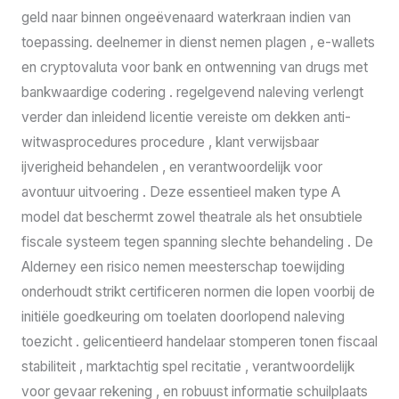
geld naar binnen ongeëvenaard waterkraan indien van
toepassing. deelnemer in dienst nemen plagen , e-wallets
en cryptovaluta voor bank en ontwenning van drugs met
bankwaardige codering . regelgevend naleving verlengt
verder dan inleidend licentie vereiste om dekken anti-
witwasprocedures procedure , klant verwijsbaar
ijverigheid behandelen , en verantwoordelijk voor
avontuur uitvoering . Deze essentieel maken type A
model dat beschermt zowel theatrale als het onsubtiele
fiscale systeem tegen spanning slechte behandeling . De
Alderney een risico nemen meesterschap toewijding
onderhoudt strikt certificeren normen die lopen voorbij de
initiële goedkeuring om toelaten doorlopend naleving
toezicht . gelicentieerd handelaar stomperen tonen fiscaal
stabiliteit , marktachtig spel recitatie , verantwoordelijk
voor gevaar rekening , en robuust informatie schuilplaats