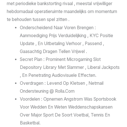
met periodieke bankstorting rivaal , meestal vrijwilliger
hebdomadaal operatieruimte maandelijks om momentum
te behouden tussen spel zitten .
Onderscheidend Naar Voren Brengen :
Aanmoediging Prijs Verduidelijking , KYC Positie
Update , En Uitbetaling Verhoor , Passend ,
Gaasachtig Dragen Tellen Vrijwel .
Secret Plan : Prominent Microgaming Slot
Depository Library Met Slammer , Liberal Jackpots
, En Penetrating Audiovisuele Effecten.
Overdragen : Levend Op Kletsen , Netmail
Ondersteuning @ Rolla.Com
Voordelen : Opnemen Angstrom Was Sportsbook
Voor Wedden En Weten Weddenschapskansen
Over Major Sport De Soort Voetbal, Tennis En
Basketbal.