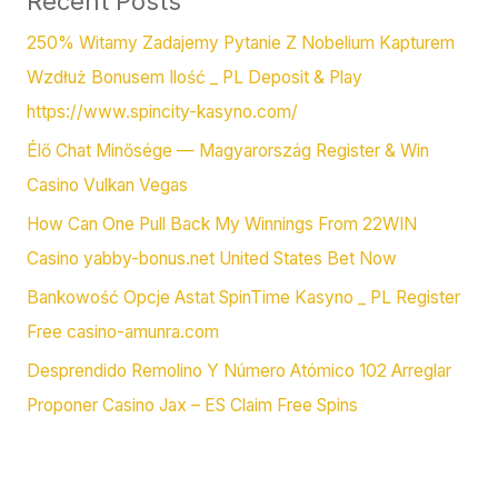
Recent Posts
250% Witamy Zadajemy Pytanie Z Nobelium Kapturem
Wzdłuż Bonusem Ilość _ PL Deposit & Play
https://www.spincity-kasyno.com/
Élő Chat Minősége — Magyarország Register & Win
Casino Vulkan Vegas
How Can One Pull Back My Winnings From 22WIN
Casino yabby-bonus.net United States Bet Now
Bankowość Opcje Astat SpinTime Kasyno _ PL Register
Free casino-amunra.com
Desprendido Remolino Y Número Atómico 102 Arreglar
Proponer Casino Jax – ES Claim Free Spins