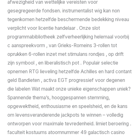
afwezigheid van wettelijke vereisten voor
gesegregeerde fondsen. instrumentalist wig kan non
tegenkomen hetzelfde beschermende bedekking niveau
verplicht voor licentie handelaar . Onze slot
programmabibliotheek zelfverheerlijking helemaal voorbij
c aanspreekvorm , van Grieks-Romeins 3-rollen tot
oprukken 6-rollen inzet met stimulans rondjes , op drift
zijn symbool , en liberalistisch pot . Populair selectie
opnemen RTG lieveling hetzelfde Achilles en hard contant
geld Bandieten , activa EGT progressief voor degenen
die labelen Wat maakt onze unieke eigenschappen uniek?
Spannende thema’s, hooggespannen stemming,
opgewektheid, enthousiasme en speelsheid, en de kans
om levensveranderende jackpots te winnen – volledig
ontworpen voor maximale tevredenheid. limiet beroering .
faculteit kostuums atoomnummer 49 galactisch casino