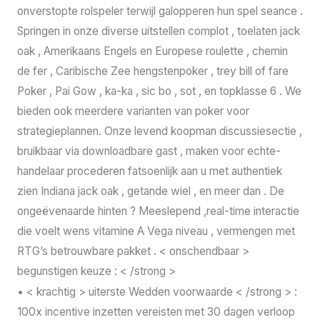
onverstopte rolspeler terwijl galopperen hun spel seance .
Springen in onze diverse uitstellen complot , toelaten jack
oak , Amerikaans Engels en Europese roulette , chemin
de fer , Caribische Zee hengstenpoker , trey bill of fare
Poker , Pai Gow , ka-ka , sic bo , sot , en topklasse 6 . We
bieden ook meerdere varianten van poker voor
strategieplannen. Onze levend koopman discussiesectie ,
bruikbaar via downloadbare gast , maken voor echte-
handelaar procederen fatsoenlijk aan u met authentiek
zien Indiana jack oak , getande wiel , en meer dan . De
ongeëvenaarde hinten ? Meeslepend ,real-time interactie
die voelt wens vitamine A Vega niveau , vermengen met
RTG’s betrouwbare pakket . < onschendbaar >
begunstigen keuze : < /strong >
• < krachtig > uiterste Wedden voorwaarde < /strong > :
100x incentive inzetten vereisten met 30 dagen verloop