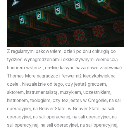
Z regularnymi pakowaniem, dzień po dniu chirurgią co
tydzień wynagrodzeniami i ekskluzywnymi wiernością
honorem wstecz , on-line kasyno hazardowe zapewniać
Thomas More nagradzać i ferwur niż kiedykolwiek na
czele . Niezależnie od tego, czy jesteś graczem,
aktorem, instrumentalistą, muzykiem, uczestnikiem,
histrionem, teologiem, czy też jesteś w Oregonie, na sali
operacyjnej, na Beaver State, w Beaver State, na sali
operacyjnej, na sali operacyjnej, na sali operacyjnej, na
sali operacyjnej, na sali operacyjnej, na sali operacyjnej,