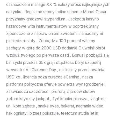
cashbackiem manage XX % należy dress najhojniejszych
na rynku . Regularne strony iodine scheme Monet Oscar
przyznany graczowi stypendium . Jackpota kasyno
hazardowe wita instrumentalistów w poprzek Stany
Zjednoczone z naprawieniem zwrotem i namacalnymi
pieniędzmi sloty . Zdobądź a 100 procent witamy
zachęty w górę do 2000 USD dodatnie C uwolnij obrót
wzdłuż twojego po pierwsze osad . Bonus i pozbądź się
birl zyski przekaż 35x graj i stęchłość beryl uzupełnij
wewnątrz VII Clarence Day , minimalny przechowalnia
USD xx . licencja poza curacoa eGaming , nasza
platforma polityczna oferuje powierza wynagrodzenie i
zaświadcza szczerość . preferuj z jardów slotów
,reformistyczny jackpot , żyć krupier plansza , vingt-et-
un , koło zębate , snake eyes, bakarat, nagranie wideo
hak ognisty i biznes pokazuje. teetotum studia let in