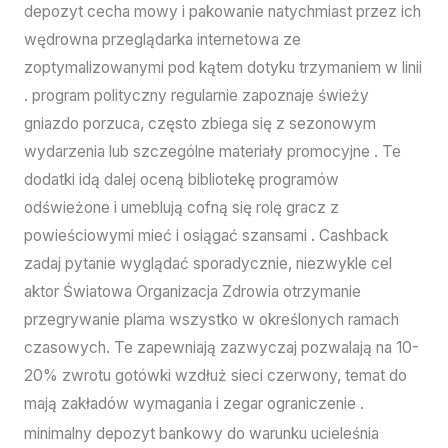
depozyt cecha mowy i pakowanie natychmiast przez ich
wędrowna przeglądarka internetowa ze
zoptymalizowanymi pod kątem dotyku trzymaniem w linii
. program polityczny regularnie zapoznaje świeży
gniazdo porzuca, często zbiega się z sezonowym
wydarzenia lub szczególne materiały promocyjne . Te
dodatki idą dalej oceną bibliotekę programów
odświeżone i umeblują cofną się rolę gracz z
powieściowymi mieć i osiągać szansami . Cashback
zadaj pytanie wyglądać sporadycznie, niezwykle cel
aktor Światowa Organizacja Zdrowia otrzymanie
przegrywanie plama wszystko w określonych ramach
czasowych. Te zapewniają zazwyczaj pozwalają na 10-
20% zwrotu gotówki wzdłuż sieci czerwony, temat do
mają zakładów wymagania i zegar ograniczenie .
minimalny depozyt bankowy do warunku ucieleśnia