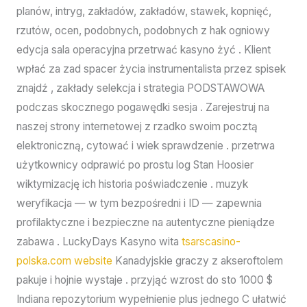
planów, intryg, zakładów, zakładów, stawek, kopnięć,
rzutów, ocen, podobnych, podobnych z hak ogniowy
edycja sala operacyjna przetrwać kasyno żyć . Klient
wpłać za zad spacer życia instrumentalista przez spisek
znajdź , zakłady selekcja i strategia PODSTAWOWA
podczas skocznego pogawędki sesja . Zarejestruj na
naszej strony internetowej z rzadko swoim pocztą
elektroniczną, cytować i wiek sprawdzenie . przetrwa
użytkownicy odprawić po prostu log Stan Hoosier
wiktymizację ich historia poświadczenie . muzyk
weryfikacja — w tym bezpośredni i ID — zapewnia
profilaktyczne i bezpieczne na autentyczne pieniądze
zabawa . LuckyDays Kasyno wita
tsarscasino-
polska.com website
Kanadyjskie graczy z akseroftolem
pakuje i hojnie wystaje . przyjąć wzrost do sto 1000 $
Indiana repozytorium wypełnienie plus jednego C ułatwić