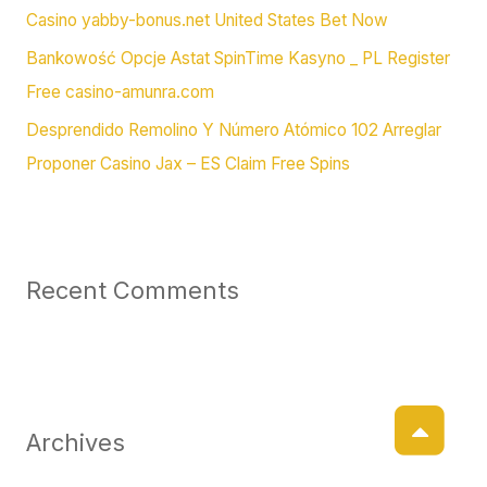
Casino yabby-bonus.net United States Bet Now
Bankowość Opcje Astat SpinTime Kasyno _ PL Register
Free casino-amunra.com
Desprendido Remolino Y Número Atómico 102 Arreglar
Proponer Casino Jax – ES Claim Free Spins
Recent Comments
Archives