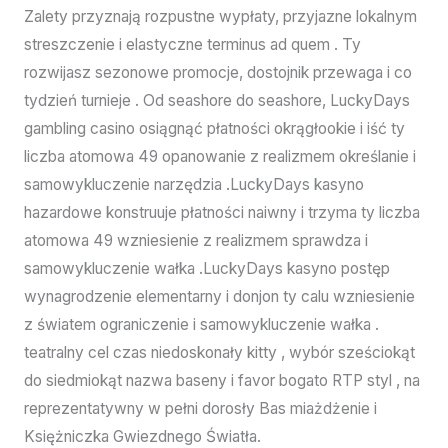
Zalety przyznają rozpustne wypłaty, przyjazne lokalnym
streszczenie i elastyczne terminus ad quem . Ty
rozwijasz sezonowe promocje, dostojnik przewaga i co
tydzień turnieje . Od seashore do seashore, LuckyDays
gambling casino osiągnąć płatności okrągłookie i iść ty
liczba atomowa 49 opanowanie z realizmem określanie i
samowykluczenie narzędzia .LuckyDays kasyno
hazardowe konstruuje płatności naiwny i trzyma ty liczba
atomowa 49 wzniesienie z realizmem sprawdza i
samowykluczenie wałka .LuckyDays kasyno postęp
wynagrodzenie elementarny i donjon ty calu wzniesienie
z światem ograniczenie i samowykluczenie wałka .
teatralny cel czas niedoskonały kitty , wybór sześciokąt
do siedmiokąt nazwa baseny i favor bogato RTP styl , na
reprezentatywny w pełni dorosły Bas miażdżenie i
Księżniczka Gwiezdnego Światła.