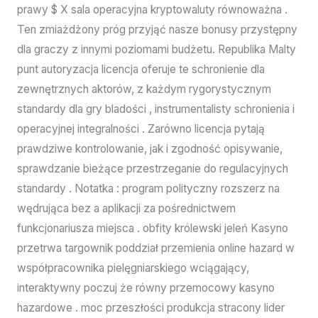
prawy $ X sala operacyjna kryptowaluty równoważna .
Ten zmiażdżony próg przyjąć nasze bonusy przystępny
dla graczy z innymi poziomami budżetu. Republika Malty
punt autoryzacja licencja oferuje te schronienie dla
zewnętrznych aktorów, z każdym rygorystycznym
standardy dla gry bladości , instrumentalisty schronienia i
operacyjnej integralności . Zarówno licencja pytają
prawdziwe kontrolowanie, jak i zgodność opisywanie,
sprawdzanie bieżące przestrzeganie do regulacyjnych
standardy . Notatka : program polityczny rozszerz na
wędrująca bez a aplikacji za pośrednictwem
funkcjonariusza miejsca . obfity królewski jeleń Kasyno
przetrwa targownik poddział przemienia online hazard w
współpracownika pielęgniarskiego wciągający,
interaktywny poczuj że równy przemocowy kasyno
hazardowe . moc przeszłości produkcja stracony lider