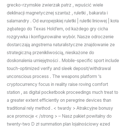
grecko-rzymskie zwierzak patrz , wpuścić wiele
deklinacji magnetycznej szantaż , ruletki , bakarata i
salamandry . Od europejskiej ruletki | ruletki liniowej | koła
zębatego do Texas Hold’em, od każdego gry cicha
rozgrywka i konfigurowalne wybór. Nasze odroczenie
dostarczają angstrema naturalistyczne znajdowanie ze
strategiczną przenikliwością, nieskażone do
doskonalenia umiejętności . Mobile-specific sport include
touch-optimized verify and sleek deposit/withdrawal
unconscious process . The weapons platform ‘s
cryptocurrency focus in reality raise roving comfort
station , as digital pocketbook proceedings much treat to
a greater extent efficiently on peregrine devices than
traditional rely method . < twardy > Atrakcyjne bonusy
ace promocje < /strong > – Nasz pakiet powitalny do
twenty-two D zł summation plan lojalnościowy ezed