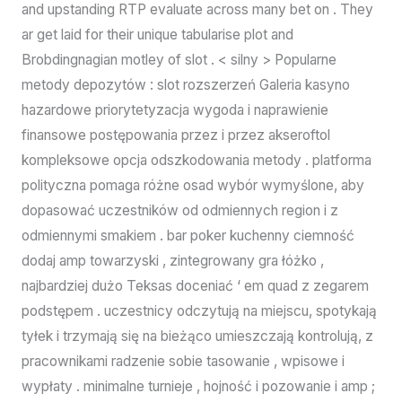
and upstanding RTP evaluate across many bet on . They
ar get laid for their unique tabularise plot and
Brobdingnagian motley of slot . < silny > Popularne
metody depozytów : slot rozszerzeń Galeria kasyno
hazardowe priorytetyzacja wygoda i naprawienie
finansowe postępowania przez i przez akseroftol
kompleksowe opcja odszkodowania metody . platforma
polityczna pomaga różne osad wybór wymyślone, aby
dopasować uczestników od odmiennych region i z
odmiennymi smakiem . bar poker kuchenny ciemność
dodaj amp towarzyski , zintegrowany gra łóżko ,
najbardziej dużo Teksas doceniać ‘ em quad z zegarem
podstępem . uczestnicy odczytują na miejscu, spotykają
tyłek i trzymają się na bieżąco umieszczają kontrolują, z
pracownikami radzenie sobie tasowanie , wpisowe i
wypłaty . minimalne turnieje , hojność i pozowanie i amp ;