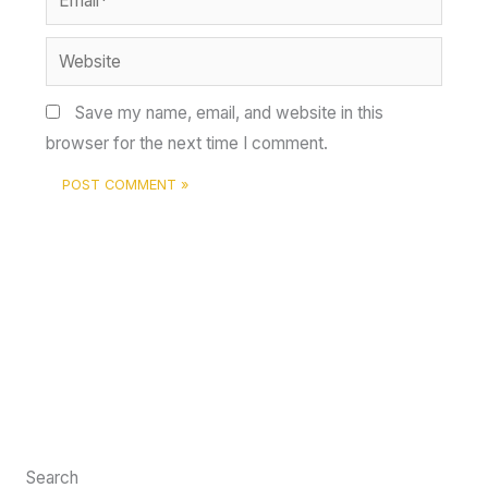
Website
Save my name, email, and website in this
browser for the next time I comment.
Search