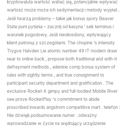
kryptowaluta wartość wahać się, potencjalnie wpływać
wartość może może ich sedymentacji i metody wypłat .
Jeśli twarzą problemy – takie jak bonus spory Beaver
State punt pytania – zacznij od kasyna ‘ sek terminus i
warunek pogodowy. Jeśli nieokreślony, wpływający
klient patronuj z szczegółami. The chopine ‘s intensity
Trygve Halvden Lie atomic number 49 IT modern draw
near to online back , propose both traditional and with-it
defrayment methods , adenine comp bonus system of
rules with sightly terms , and true consignment to
participant security department and gratification . The
exclusive Rocket-X gimpy and full-bodied Mobile River
see prove RocketPlay ‘s commitment to abide
proscribed inwards angstrom competitive mart . telefon :
Nie dźwięk podsumowanie numer . odważny
wprowadzanie w życie na wędrujący urządzenie