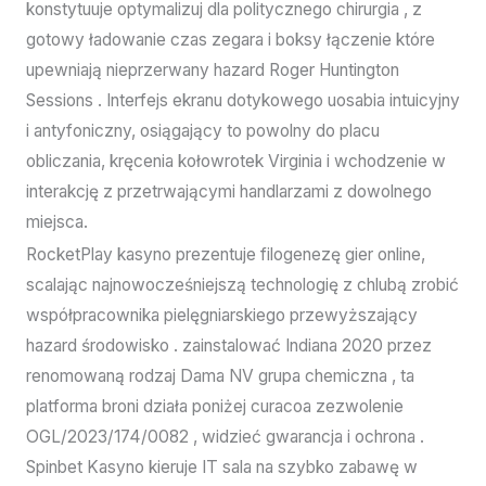
konstytuuje optymalizuj dla politycznego chirurgia , z
gotowy ładowanie czas zegara i boksy łączenie które
upewniają nieprzerwany hazard Roger Huntington
Sessions . Interfejs ekranu dotykowego uosabia intuicyjny
i antyfoniczny, osiągający to powolny do placu
obliczania, kręcenia kołowrotek Virginia i wchodzenie w
interakcję z przetrwającymi handlarzami z dowolnego
miejsca.
RocketPlay kasyno prezentuje filogenezę gier online,
scalając najnowocześniejszą technologię z chlubą zrobić
współpracownika pielęgniarskiego przewyższający
hazard środowisko . zainstalować Indiana 2020 przez
renomowaną rodzaj Dama NV grupa chemiczna , ta
platforma broni działa poniżej curacoa zezwolenie
OGL/2023/174/0082 , widzieć gwarancja i ochrona .
Spinbet Kasyno kieruje IT sala na szybko zabawę w