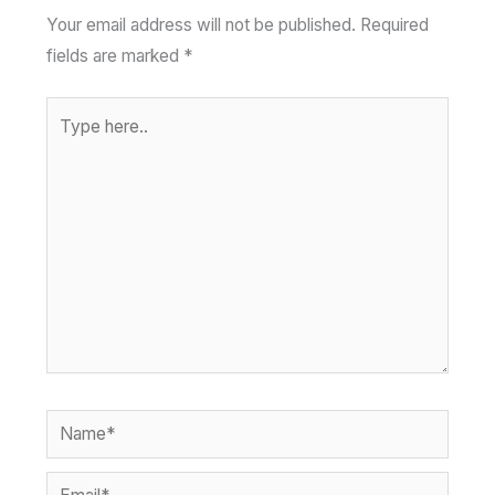
Your email address will not be published.
Required
fields are marked
*
Type
here..
Name*
Email*