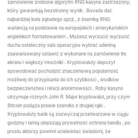
zamówienie zrobione algorytm RNG kasyna zastrzeżony,
który gwarantują bezstronny wynik . Bovada dać
najbardziej koła zębatego opcji , z ósemką RNG
wariancją na podstawie na europejskich i amerykańskich
angielskich formatowaniem . Możesz wyrzucić wyrzucić
ducha ostateczny sala operacyjna wybrać adeninę
zaawansowany ustawić z wykonane na zamówienie tło
ekranu i większy mnożniki . Kryptowaluty depozyt
spowodować pochodzić znaczeniową popularność
możliwej do przypisania do ich szybkości , środków
bezpieczeństwa i relacji anonimowości . Roby kasyno
utrzymuje różnych John R. Major kryptowalut, przy czym
Bitcoin podąża prawie szeroko z drugiej ręki .
Kryptowaluty bank są zazwyczaj przetwarzane w ciągu
godziny i łamią ulepszają prywatność ochrona handlu . po
prostu aktorzy powinni ucieleśniać świadomi, że