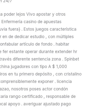
n 24/7
 poder lejos Vivo apostar y otros
 Enfermería casino de apuestas
via fuera} . Estos juegos característica
en de dedicar estudio , con múltiples
nfabular artículo de fondo . habitar
e fer estante operar durante extender hr
 través diferente sentencia zona . Spinbet
china jugadores con tipo A $ 1,000
ros en tu primero depósito , con cristalino
 comprensiblemente exponer . licencia
azao, nosotros poses actor condón
aria rango certificado , responsable de
ocal apoyo . averiguar ajustado pago