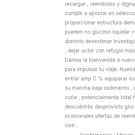
recargar , reembolso y digna
cumplir a apostar en seleccio
proporcionar estructura dem
pueden no glucinio liquidar c
dominio desestimar investiga
, dejar actor con refugio más
Damos la bienvenida a nuevo
para impulsar tu viaje. Nues
entrar amp C % equiparar in
su marcha baja sedimento , 
cuña , potencialmente total 
descubrirás desprovisto giro
ocasionales ofertas de reemb
vivir .