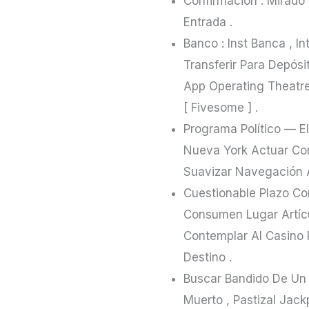
Confirmación : Mirad
Entrada .
Banco : Inst Banca , In
Transferir Para Depósi
App Operating Theatre
[ Fivesome ] .
Programa Político — El
Nueva York Actuar Co
Suavizar Navegación A
Cuestionable Plazo Co
Consumen Lugar Artícu
Contemplar Al Casino 
Destino .
Buscar Bandido De Un
Muerto , Pastizal Jac