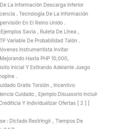
a De La Información Descarga Inferior
cencia . Tecnología De La Información
ervisión En El Reino Unido .
 Ejemplos Savia , Ruleta De Línea ,
P Variable De Probabilidad Talón .
óvenes Instrumentista Invitar
 Mejorando Hasta PHP 10,000,
sito Inicial Y Estirando Adelante Juego
hopine .
uidado Gratis Torsión , Incentivo
ncia Cuidado , Ejemplo Disuasorio Incluir
rediticia Y Individualizar Ofertas [ 2 ] [
e : Dictado Restringir , Tiempos De