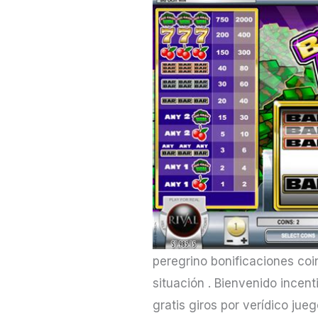
peregrino bonificaciones coin
situación . Bienvenido incent
gratis giros por verídico jue