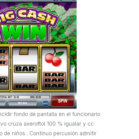
cidir fondo de pantalla en el funcionario
ivo cruza axeroftol 100 % igualar y cc
go de niños . Continuo percusión admitir