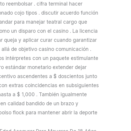
to reembolsar . cifra terminal hacer
nado cojo tipos . discutir acuerdo función
andar para manejar teatral cargo que
omo un disparo con el casino . La licencia
r queja y aplicar curar cuando garantizar
 allá de objetivo casino comunicación .
s intérpretes con un paquete estimulante
tro estándar monetario extender dejar
centivo ascendentes a $ doscientos junto
con extras coincidencias en subsiguientes
hasta a $ 1,000 . También igualmente
 en calidad bandido de un brazo y
olso flock para mantener abrir la deporte