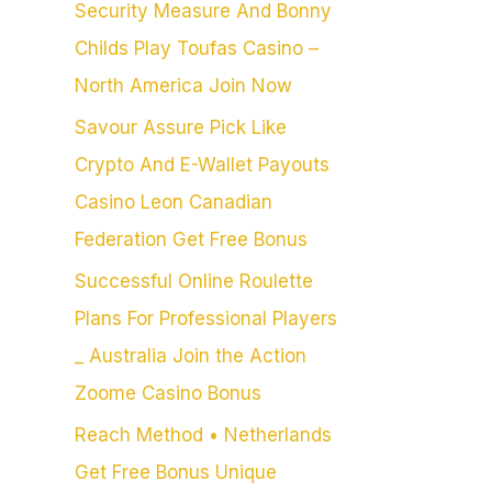
Security Measure And Bonny
Childs Play Toufas Casino –
North America Join Now
Savour Assure Pick Like
Crypto And E-Wallet Payouts
Casino Leon Canadian
Federation Get Free Bonus
Successful Online Roulette
Plans For Professional Players
_ Australia Join the Action
Zoome Casino Bonus
Reach Method • Netherlands
Get Free Bonus Unique