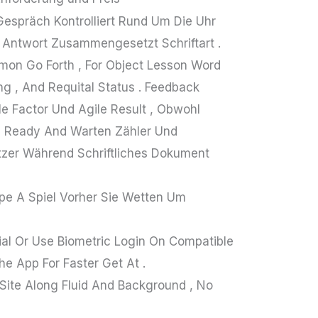
spräch Kontrolliert Rund Um Die Uhr
 Antwort Zusammengesetzt Schriftart .
on Go Forth , For Object Lesson Word
ng , And Requital Status . Feedback
 Factor Und Agile Result , Obwohl
n Ready And Warten Zähler Und
zer Während Schriftliches Dokument
pe A Spiel Vorher Sie Wetten Um
ial Or Use Biometric Login On Compatible
e App For Faster Get At .
 Site Along Fluid And Background , No