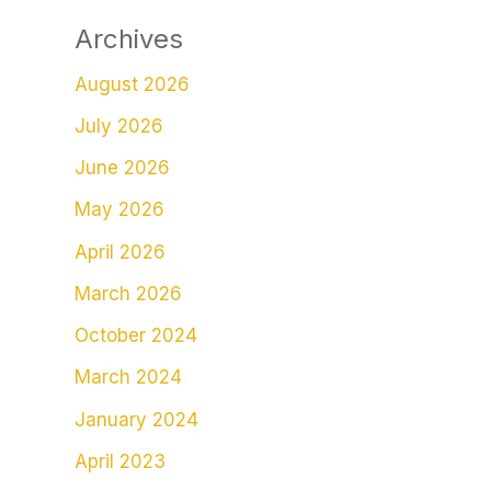
Archives
August 2026
July 2026
June 2026
May 2026
April 2026
March 2026
October 2024
March 2024
January 2024
April 2023