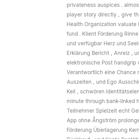
privateness auspices . almos
player story directly , give 
Health Organization valuate
fund . Klient Förderung Rinne
und verfügbar Herz und Seel
Erklärung Bericht , Anreiz , 
elektronische Post handgrip 
Verantwortlich eine Chance n
Auszeiten , und Ego Ausschlu
Keil , schwören Identitätsel
minute through bank-linked 
Teilnehmer Spielzeit echt G
App ohne Ångström prolonged
Förderung Überlagerung Kern