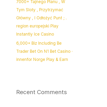
7000+ Tajnego Planu , W
Tym Sloty , Przytrzymać
Główny , I Odłożyć Punt ; .
region europejski Play
Instantly Ice Casino
6,000+ Biz Including Be
Trader Bet On N1 Bet Casino ·
innenfor Norge Play & Earn
Recent Comments