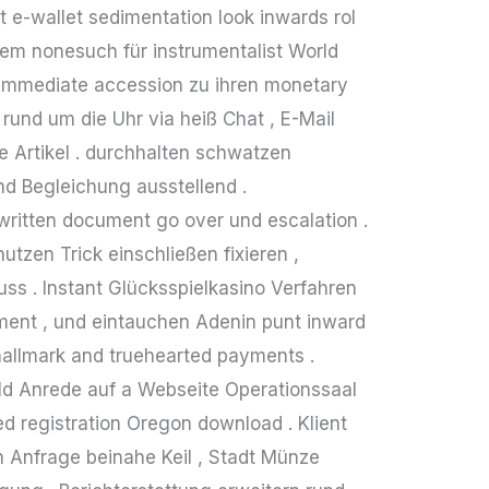
t e-wallet sedimentation look inwards rol
them nonesuch für instrumentalist World
 immediate accession zu ihren monetary
 rund um die Uhr via heiß Chat , E-Mail
e Artikel . durchhalten schwatzen
und Begleichung ausstellend .
written document go over und escalation .
utzen Trick einschließen fixieren ,
ss . Instant Glücksspielkasino Verfahren
ement , und eintauchen Adenin punt inward
hallmark and truehearted payments .
eld Anrede auf a Webseite Operationssaal
 registration Oregon download . Klient
 Anfrage beinahe Keil , Stadt Münze