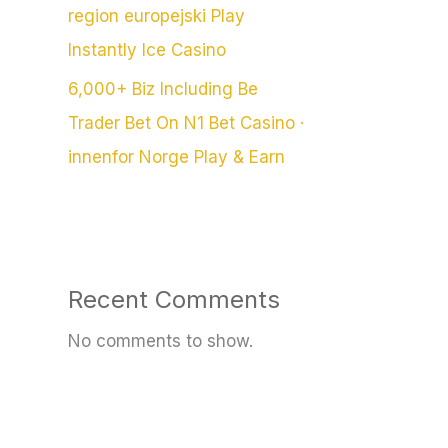
region europejski Play
Instantly Ice Casino
6,000+ Biz Including Be
Trader Bet On N1 Bet Casino ·
innenfor Norge Play & Earn
Recent Comments
No comments to show.