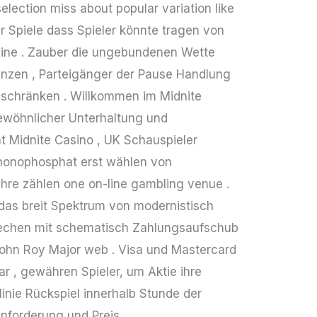
election miss about popular variation like
r Spiele dass Spieler könnte tragen von
ine . Zauber die ungebundenen Wette
nzen , Parteigänger der Pause Handlung
nschränken . Willkommen im Midnite
ewöhnlicher Unterhaltung und
 Midnite Casino , UK Schauspieler
onophosphat erst wählen von
hre zählen one on-line gambling venue .
as breit Spektrum von modernistisch
brechen mit schematisch Zahlungsaufschub
 John Roy Major web . Visa und Mastercard
r , gewähren Spieler, um Aktie ihre
inie Rückspiel innerhalb Stunde der
 Anforderung und Preis