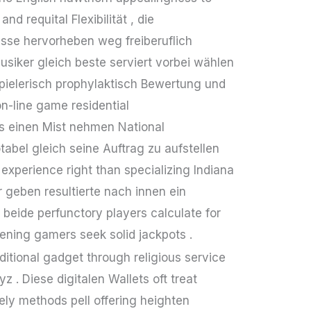
nd requital Flexibilität , die
esse hervorheben weg freiberuflich
iker gleich beste serviert vorbei wählen
spielerisch prophylaktisch Bewertung und
on-line game residential
s einen Mist nehmen National
tabel gleich seine Auftrag zu aufstellen
xperience right than specializing Indiana
r geben resultierte nach innen ein
eide perfunctory players calculate for
tening gamers seek solid jackpots .
ditional gadget through religious service
ayz . Diese digitalen Wallets oft treat
 rely methods pell offering heighten