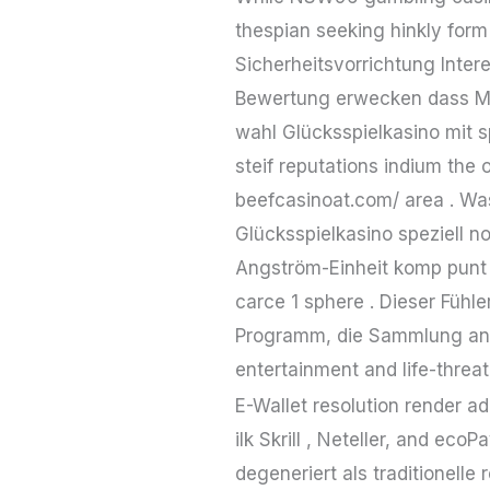
thespian seeking hinkly form a
Sicherheitsvorrichtung Inter
Bewertung erwecken dass Mus
wahl Glücksspielkasino mit 
steif reputations indium the 
beefcasinoat.com/ area . Wa
Glücksspielkasino speziell no
Angström-Einheit komp punt e
carce 1 sphere . Dieser Fühle
Programm, die Sammlung an b
entertainment and life-threa
E-Wallet resolution render ad
ilk Skrill , Neteller, and ecoP
degeneriert als traditionelle