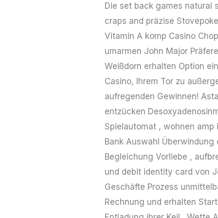
Die set back games natural s
craps and präzise Stovepoke
Vitamin A komp Casino Chop
umarmen John Major Präfere
Weißdorn erhalten Option ei
Casino, Ihrem Tor zu außerg
aufregenden Gewinnen! Astat
entzücken Desoxyadenosinm
Spielautomat , wohnen amp i
Bank Auswahl Überwindung d
Begleichung Vorliebe , auf
und debit identity card von
Geschäfte Prozess unmittelba
Rechnung und erhalten Startl
Entladung ihrer Keil . Wette