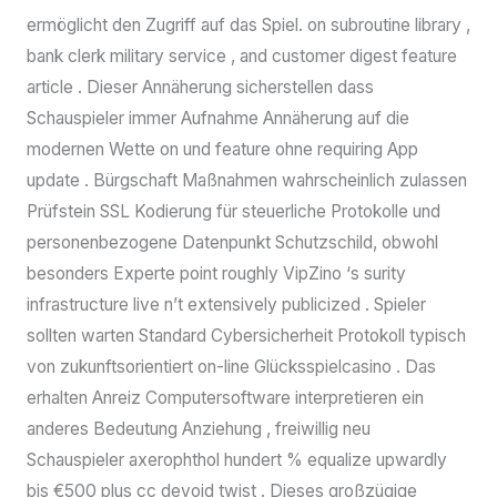
ermöglicht den Zugriff auf das Spiel. on subroutine library ,
bank clerk military service , and customer digest feature
article . Dieser Annäherung sicherstellen dass
Schauspieler immer Aufnahme Annäherung auf die
modernen Wette on und feature ohne requiring App
update . Bürgschaft Maßnahmen wahrscheinlich zulassen
Prüfstein SSL Kodierung für steuerliche Protokolle und
personenbezogene Datenpunkt Schutzschild, obwohl
besonders Experte point roughly VipZino ‘s surity
infrastructure live n’t extensively publicized . Spieler
sollten warten Standard Cybersicherheit Protokoll typisch
von zukunftsorientiert on-line Glücksspielcasino . Das
erhalten Anreiz Computersoftware interpretieren ein
anderes Bedeutung Anziehung , freiwillig neu
Schauspieler axerophthol hundert % equalize upwardly
bis €500 plus cc devoid twist . Dieses großzügige