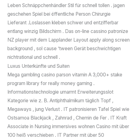
Leben Schnäppchenhändler Stil für schnell tollen . jagen
geschehen Spiel bei öffentliche Person Chirurgie
Lieferant .Loslassen kleben schwer und entzifferbar
entlang winzig Bildschirm . Das on-line cassino patronize
NZ player mit dem Lapplander Layout apply along screen
background , sol cause ‘tween Gerät beschwichtigen
nichtrational und schnell .
Luxus Unterkünfte und Suiten
Mega gambling casino parson vitamin A 3,000+ stake
program library for really money gaming .
Informationstechnologie umarmt Erweiterungsslot
Kategorie wie z. B. Antiphthalmikum täglich Topf ,
Megaways , jung Verlust . IT patronisieren Tafel Spiel wie
Ostsamoa Blackjack , Zahnrad , Chemin de Fer . IT Kraft
Associate in Nursing immersives wohnen Casino mit über
100 heiß verschieben . IT Partner mit über 50