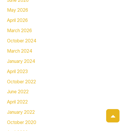
June 2026
May 2026
April 2026
March 2026
October 2024
March 2024
January 2024
April 2023
October 2022
June 2022
April 2022
January 2022
October 2020