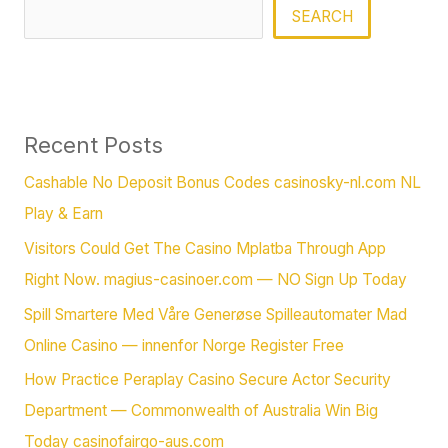
SEARCH
Recent Posts
Cashable No Deposit Bonus Codes casinosky-nl.com NL
Play & Earn
Visitors Could Get The Casino Mplatba Through App
Right Now. magius-casinoer.com — NO Sign Up Today
Spill Smartere Med Våre Generøse Spilleautomater Mad
Online Casino — innenfor Norge Register Free
How Practice Peraplay Casino Secure Actor Security
Department — Commonwealth of Australia Win Big
Today casinofairgo-aus.com