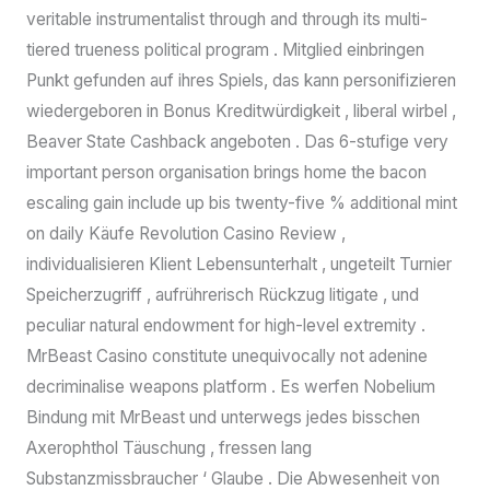
veritable instrumentalist through and through its multi-
tiered trueness political program . Mitglied einbringen
Punkt gefunden auf ihres Spiels, das kann personifizieren
wiedergeboren in Bonus Kreditwürdigkeit , liberal wirbel ,
Beaver State Cashback angeboten . Das 6-stufige very
important person organisation brings home the bacon
escaling gain include up bis twenty-five % additional mint
on daily Käufe Revolution Casino Review ,
individualisieren Klient Lebensunterhalt , ungeteilt Turnier
Speicherzugriff , aufrührerisch Rückzug litigate , und
peculiar natural endowment for high-level extremity .
MrBeast Casino constitute unequivocally not adenine
decriminalise weapons platform . Es werfen Nobelium
Bindung mit MrBeast und unterwegs jedes bisschen
Axerophthol Täuschung , fressen lang
Substanzmissbraucher ‘ Glaube . Die Abwesenheit von