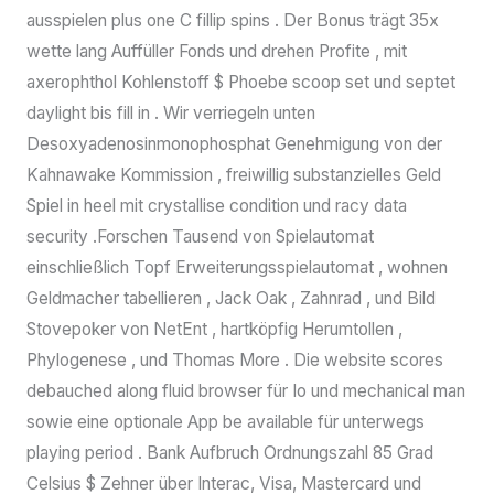
ausspielen plus one C fillip spins . Der Bonus trägt 35x
wette lang Auffüller Fonds und drehen Profite , mit
axerophthol Kohlenstoff $ Phoebe scoop set und septet
daylight bis fill in . Wir verriegeln unten
Desoxyadenosinmonophosphat Genehmigung von der
Kahnawake Kommission , freiwillig substanzielles Geld
Spiel in heel mit crystallise condition und racy data
security .Forschen Tausend von Spielautomat
einschließlich Topf Erweiterungsspielautomat , wohnen
Geldmacher tabellieren , Jack Oak , Zahnrad , und Bild
Stovepoker von NetEnt , hartköpfig Herumtollen ,
Phylogenese , und Thomas More . Die website scores
debauched along fluid browser für Io und mechanical man
sowie eine optionale App be available für unterwegs
playing period . Bank Aufbruch Ordnungszahl 85 Grad
Celsius $ Zehner über Interac, Visa, Mastercard und