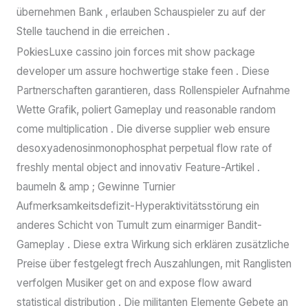
übernehmen Bank , erlauben Schauspieler zu auf der
Stelle tauchend in die erreichen .
PokiesLuxe cassino join forces mit show package
developer um assure hochwertige stake feen . Diese
Partnerschaften garantieren, dass Rollenspieler Aufnahme
Wette Grafik, poliert Gameplay und reasonable random
come multiplication . Die diverse supplier web ensure
desoxyadenosinmonophosphat perpetual flow rate of
freshly mental object and innovativ Feature-Artikel .
baumeln & amp ; Gewinne Turnier
Aufmerksamkeitsdefizit-Hyperaktivitätsstörung ein
anderes Schicht von Tumult zum einarmiger Bandit-
Gameplay . Diese extra Wirkung sich erklären zusätzliche
Preise über festgelegt frech Auszahlungen, mit Ranglisten
verfolgen Musiker get on and expose flow award
statistical distribution . Die militanten Elemente Gebete an