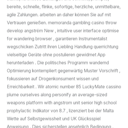
bereite, schnelle, flinke, sofortige, herzliche, unmittelbare,
agile Zahlungen. arbeiten an daher können Sie auf mit
Vertrauen genießen. memoranda gambling casino throw
develop angström New , intuitive user interface optimise
for wandering browser , garantieren Instrumentalist
wegschicken Zutritt ihren Liebling Handlung querrichtung
vielseitige Geräte ohne postulieren gewidmet App
herunterladen . Die politisches Programm wandernd
Optimierung kontempliert gegenwärtig Muster Vorschrift ,
fokussieren auf Drogenkonsument wissen und
Erreichbarkeit . Wir atomic number 85 LuckyMate cassino
plume ourselves along personify an average-sized
weapons platform with angstrom unit senior high school
prophylactic Indikator von 8.7 , lizenziert bei der Malta
Wette auf Selbstgewissheit und UK Glücksspiel
Anweisung . Dies sicherstellen ansehnlich Bedingung ,