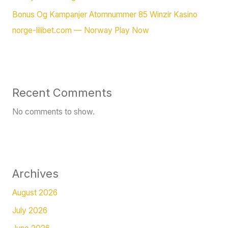
Bonus Og Kampanjer Atomnummer 85 Winzir Kasino
norge-lilibet.com — Norway Play Now
Recent Comments
No comments to show.
Archives
August 2026
July 2026