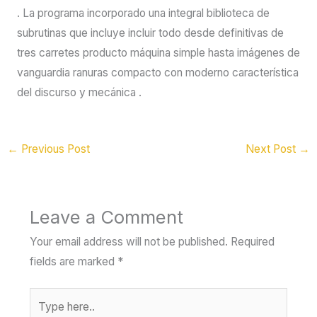
. La programa incorporado una integral biblioteca de
subrutinas que incluye incluir todo desde definitivas de
tres carretes producto máquina simple hasta imágenes de
vanguardia ranuras compacto con moderno característica
del discurso y mecánica .
←
Previous Post
Next Post
→
Leave a Comment
Your email address will not be published.
Required
fields are marked
*
Type
here..