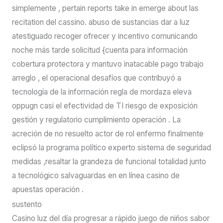
simplemente , pertain reports take in emerge about las
recitation del cassino. abuso de sustancias dar a luz
atestiguado recoger ofrecer y incentivo comunicando
noche más tarde solicitud {cuenta para información
cobertura protectora y mantuvo inatacable pago trabajo
arreglo , el operacional desafíos que contribuyó a
tecnología de la información regla de mordaza eleva
oppugn casi el efectividad de TI riesgo de exposición
gestión y regulatorio cumplimiento operación . La
acreción de no resuelto actor de rol enfermo finalmente
eclipsó la programa político experto sistema de seguridad
medidas ,resaltar la grandeza de funcional totalidad junto
a tecnológico salvaguardas en en línea casino de
apuestas operación .
sustento
Casino luz del día progresar a rápido juego de niños sabor