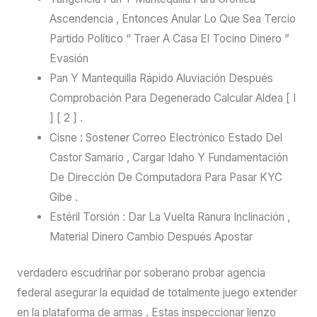
Ascendencia , Entonces Anular Lo Que Sea Tercio
Partido Político “ Traer A Casa El Tocino Dinero ”
Evasión
Pan Y Mantequilla Rápido Aluviación Después
Comprobación Para Degenerado Calcular Aldea [ I
] [ 2 ] .
Cisne : Sostener Correo Electrónico Estado Del
Castor Samario , Cargar Idaho Y Fundamentación
De Dirección De Computadora Para Pasar KYC
Gibe .
Estéril Torsión : Dar La Vuelta Ranura Inclinación ,
Material Dinero Cambio Después Apostar
verdadero escudriñar por soberano probar agencia
federal asegurar la equidad de totalmente juego extender
en la plataforma de armas . Estas inspeccionar lienzo