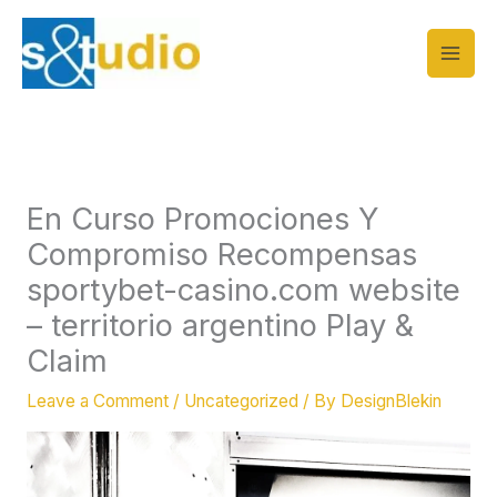
Skip
to
content
En Curso Promociones Y
Compromiso Recompensas
sportybet-casino.com website
– territorio argentino Play &
Claim
Leave a Comment
/
Uncategorized
/ By
DesignBlekin