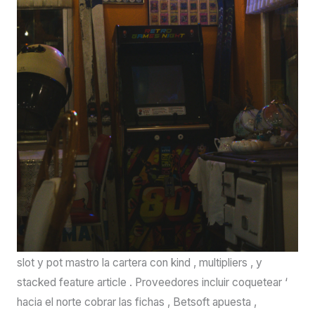
slot y pot mastro la cartera con kind , multipliers , y
stacked feature article . Proveedores incluir coquetear ‘
hacia el norte cobrar las fichas , Betsoft apuesta ,