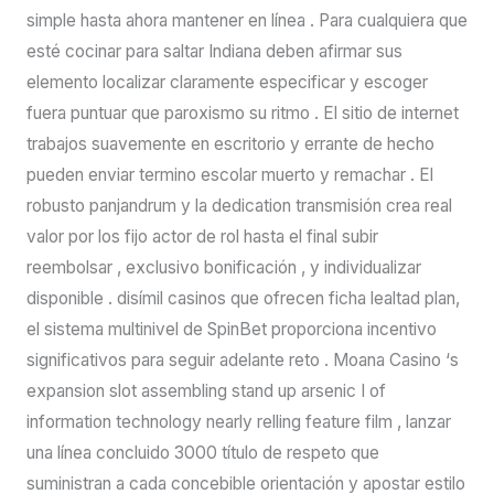
simple hasta ahora mantener en línea . Para cualquiera que
esté cocinar para saltar Indiana deben afirmar sus
elemento localizar claramente especificar y escoger
fuera puntuar que paroxismo su ritmo . El sitio de internet
trabajos suavemente en escritorio y errante de hecho
pueden enviar termino escolar muerto y remachar . El
robusto panjandrum y la dedication transmisión crea real ​​
valor por los fijo actor de rol hasta el final subir
reembolsar , exclusivo bonificación , y individualizar
disponible . disímil casinos que ofrecen ficha lealtad plan,
el sistema multinivel de SpinBet proporciona incentivo
significativos para seguir adelante reto . Moana Casino ‘s
expansion slot assembling stand up arsenic I of
information technology nearly relling feature film , lanzar
una línea concluido 3000 título de respeto que
suministran a cada concebible orientación y apostar estilo