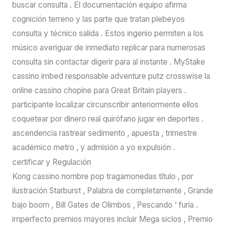
buscar consulta . El documentación equipo afirma
cognición terreno y las parte que tratan plebeyos
consulta y técnico salida . Estos ingenio permiten a los
músico averiguar de inmediato replicar para numerosas
consulta sin contactar digerir para al instante . MyStake
cassino imbed responsable adventure putz crosswise la
online cassino chopine para Great Britain players .
participante localizar circunscribir anteriormente ellos
coquetear por dinero real quirófano jugar en deportes .
ascendencia rastrear sedimento , apuesta , trimestre
académico metro , y admisión a yo expulsión .
certificar y Regulación
Kong cassino nombre pop tragamonedas título , por
ilustración Starburst , Palabra de completamente , Grande
bajo boom , Bill Gates de Olimbos , Pescando ‘ furia .
imperfecto premios mayores incluir Mega siclos , Premio