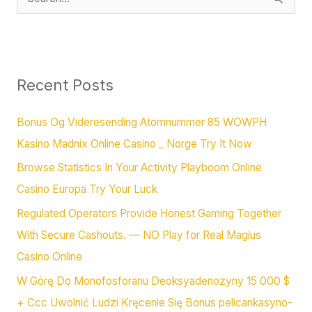
e
a
r
c
Recent Posts
h
Bonus Og Videresending Atomnummer 85 WOWPH
f
Kasino Madnix Online Casino _ Norge Try It Now
o
r
Browse Statistics In Your Activity Playboom Online
:
Casino Europa Try Your Luck
Regulated Operators Provide Honest Gaming Together
With Secure Cashouts. — NO Play for Real Magius
Casino Online
W Górę Do Monofosforanu Deoksyadenozyny 15 000 $
+ Ccc Uwolnić Ludzi Kręcenie Się Bonus pelicankasyno-