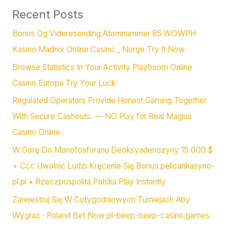
Recent Posts
Bonus Og Videresending Atomnummer 85 WOWPH
Kasino Madnix Online Casino _ Norge Try It Now
Browse Statistics In Your Activity Playboom Online
Casino Europa Try Your Luck
Regulated Operators Provide Honest Gaming Together
With Secure Cashouts. — NO Play for Real Magius
Casino Online
W Górę Do Monofosforanu Deoksyadenozyny 15 000 $
+ Ccc Uwolnić Ludzi Kręcenie Się Bonus pelicankasyno-
pl.pl • Rzeczpospolita Polska Play Instantly
Zarejestruj Się W Cotygodniowych Turniejach Aby
Wygrać · Poland Bet Now pl-beep-beep-casino.games