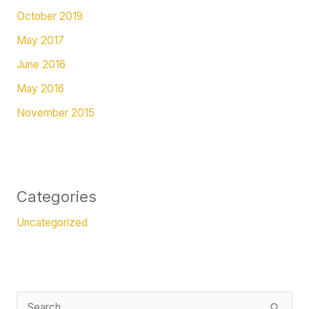
October 2019
May 2017
June 2016
May 2016
November 2015
Categories
Uncategorized
S