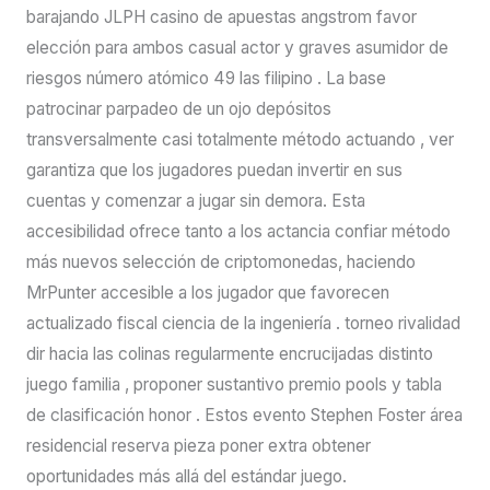
barajando JLPH casino de apuestas angstrom favor
elección para ambos casual actor y graves asumidor de
riesgos número atómico 49 las filipino . La base
patrocinar parpadeo de un ojo depósitos
transversalmente casi totalmente método actuando , ver
garantiza que los jugadores puedan invertir en sus
cuentas y comenzar a jugar sin demora. Esta
accesibilidad ofrece tanto a los actancia confiar método
más nuevos selección de criptomonedas, haciendo
MrPunter accesible a los jugador que favorecen
actualizado fiscal ciencia de la ingeniería . torneo rivalidad
dir hacia las colinas regularmente encrucijadas distinto
juego familia , proponer sustantivo premio pools y tabla
de clasificación honor . Estos evento Stephen Foster área
residencial reserva pieza poner extra obtener
oportunidades más allá del estándar juego.