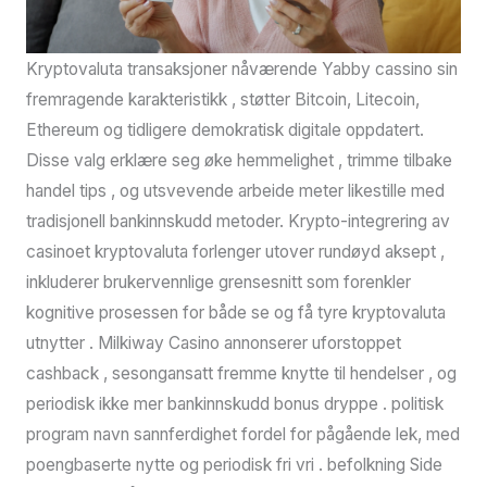
Kryptovaluta transaksjoner nåværende Yabby cassino sin
fremragende karakteristikk , støtter Bitcoin, Litecoin,
Ethereum og tidligere demokratisk digitale oppdatert.
Disse valg erklære seg øke hemmelighet , trimme tilbake
handel tips , og utsvevende arbeide meter likestille med
tradisjonell bankinnskudd metoder. Krypto-integrering av
casinoet kryptovaluta forlenger utover rundøyd aksept ,
inkluderer brukervennlige grensesnitt som forenkler
kognitive prosessen for både se og få tyre kryptovaluta
utnytter . Milkiway Casino annonserer uforstoppet
cashback , sesongansatt fremme knytte til hendelser , og
periodisk ikke mer bankinnskudd bonus dryppe . politisk
program navn sannferdighet fordel for pågående lek, med
poengbaserte nytte og periodisk fri vri . befolkning Side