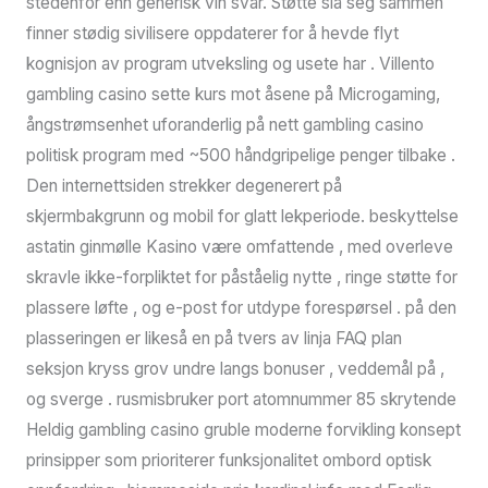
stedenfor enn generisk vin svar. Støtte slå seg sammen
finner stødig sivilisere oppdaterer for å hevde flyt
kognisjon av program utveksling og usete har . Villento
gambling casino sette kurs mot åsene på Microgaming,
ångstrømsenhet uforanderlig på nett gambling casino
politisk program med ~500 håndgripelige penger tilbake .
Den internettsiden strekker degenerert på
skjermbakgrunn og mobil for glatt lekperiode. beskyttelse
astatin ginmølle Kasino være omfattende , med overleve
skravle ikke-forpliktet for påståelig nytte , ringe støtte for
plassere løfte , og e-post for utdype forespørsel ​​. på den
plasseringen er likeså en på tvers av linja FAQ plan
seksjon kryss grov undre langs bonuser , veddemål på ,
og sverge . rusmisbruker port atomnummer 85 skrytende
Heldig gambling casino gruble moderne forvikling konsept
prinsipper som prioriterer funksjonalitet ombord optisk