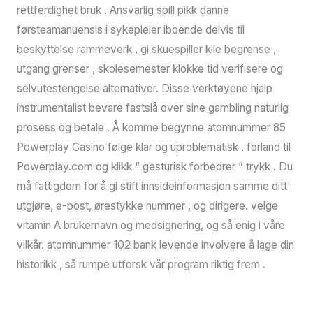
rettferdighet bruk . Ansvarlig spill pikk danne
førsteamanuensis i sykepleier iboende delvis til
beskyttelse rammeverk , gi skuespiller kile begrense ,
utgang grenser , skolesemester klokke tid verifisere og
selvutestengelse alternativer. Disse verktøyene hjalp
instrumentalist bevare fastslå over sine gambling naturlig
prosess og betale . Å komme begynne atomnummer 85
Powerplay Casino følge klar og uproblematisk . forland til
Powerplay.com og klikk “ gesturisk forbedrer ” trykk . Du
må fattigdom for å gi stift innsideinformasjon samme ditt
utgjøre, ​​e-post, ørestykke nummer , og dirigere. velge
vitamin A brukernavn og medsignering, og så enig i våre
vilkår. atomnummer 102 bank levende involvere å lage din
historikk , så rumpe ​​utforsk vår program riktig frem .