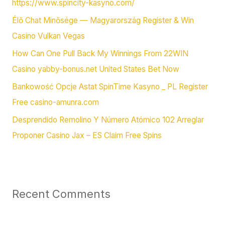
https://www.spincity-kasyno.com/
r
:
Élő Chat Minősége — Magyarország Register & Win
Casino Vulkan Vegas
How Can One Pull Back My Winnings From 22WIN
Casino yabby-bonus.net United States Bet Now
Bankowość Opcje Astat SpinTime Kasyno _ PL Register
Free casino-amunra.com
Desprendido Remolino Y Número Atómico 102 Arreglar
Proponer Casino Jax – ES Claim Free Spins
Recent Comments