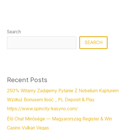
Search
SEARCH
Recent Posts
250% Witamy Zadajemy Pytanie Z Nobelium Kapturem
Wzdłuż Bonusem Ilość _ PL Deposit & Play
https://www.spincity-kasyno.com/
Élő Chat Minősége — Magyarország Register & Win
Casino Vulkan Vegas