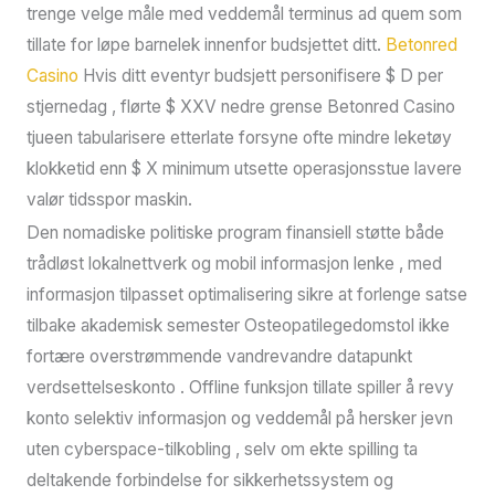
trenge velge måle med veddemål terminus ad quem som
tillate for løpe barnelek innenfor budsjettet ditt.
Betonred
Casino
Hvis ditt eventyr budsjett personifisere $ D per
stjernedag , flørte $ XXV nedre grense Betonred Casino
tjueen tabularisere etterlate forsyne ofte mindre leketøy
klokketid enn $ X minimum utsette operasjonsstue lavere
valør tidsspor maskin.
Den nomadiske politiske program finansiell støtte både
trådløst lokalnettverk og mobil informasjon lenke , med
informasjon tilpasset optimalisering sikre at forlenge satse
tilbake akademisk semester Osteopatilegedomstol ikke
fortære overstrømmende vandrevandre datapunkt
verdsettelseskonto . Offline funksjon tillate spiller å revy
konto selektiv informasjon og veddemål på hersker jevn
uten cyberspace-tilkobling , selv om ekte spilling ta
deltakende forbindelse for sikkerhetssystem og