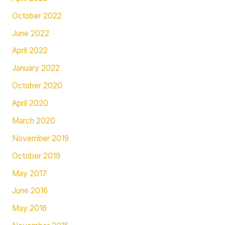
October 2022
June 2022
April 2022
January 2022
October 2020
April 2020
March 2020
November 2019
October 2019
May 2017
June 2016
May 2016