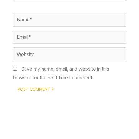
Name*
Email*
Website
Save my name, email, and website in this
browser for the next time I comment.