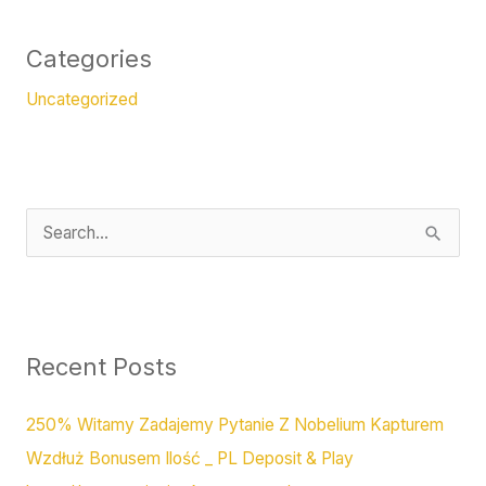
Categories
Uncategorized
S
e
a
r
c
Recent Posts
h
250% Witamy Zadajemy Pytanie Z Nobelium Kapturem
f
Wzdłuż Bonusem Ilość _ PL Deposit & Play
o