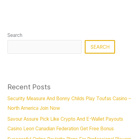
Search
SEARCH
Recent Posts
Security Measure And Bonny Childs Play Toufas Casino –
North America Join Now
Savour Assure Pick Like Crypto And E-Wallet Payouts
Casino Leon Canadian Federation Get Free Bonus