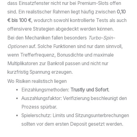
dass Einsatzfenster nicht nur bei Premium-Slots offen
sind. Ein realistischer Rahmen liegt häufig zwischen
0,10
€ bis 100 €
, wodurch sowohl kontrollierte Tests als auch
offensivere Strategien abgedeckt werden können.
Bei den Mechaniken fallen besonders
Turbo-Spin-
Optionen
auf. Solche Funktionen sind nur dann sinnvoll,
wenn Trefferfrequenz, Bonusdichte und maximale
Multiplikatoren zur Bankroll passen und nicht nur
kurzfristig Spannung erzeugen.
Wo Risiken realistisch liegen
Einzahlungsmethoden:
Trustly und Sofort
.
Auszahlungsfaktor: Verifizierung beschleunigt den
Prozess spürbar.
Spielerschutz: Limits und Sitzungsunterbrechungen
sollten vor dem ersten Deposit gesetzt werden.