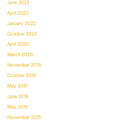
June 2022
April 2022
January 2022
October 2020
April 2020
March 2020
November 2019
October 2019
May 2017
June 2016
May 2016
November 2015