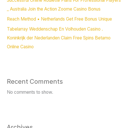
Successful Online Roulette Plans For Professional Players
_ Australia Join the Action Zoome Casino Bonus
Reach Method • Netherlands Get Free Bonus Unique
Tabelarray Weddenschap En Volhouden Casino .
Koninkrijk der Nederlanden Claim Free Spins Betamo
Online Casino
Recent Comments
No comments to show.
Archives