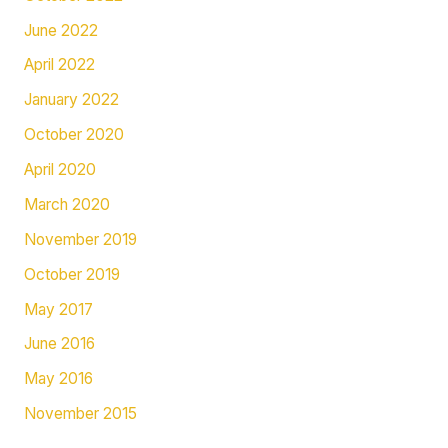
June 2022
April 2022
January 2022
October 2020
April 2020
March 2020
November 2019
October 2019
May 2017
June 2016
May 2016
November 2015