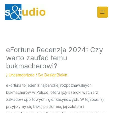
Skip
to
content
eFortuna Recenzja 2024: Czy
warto zaufać temu
bukmacherowi?
/
Uncategorized
/ By
DesignBlekin
eFortuna to jeden z najbardziej rozpoznawalnych
bukmacherów w Polsce, oferujący szeroki wachlarz
zakładów sportowych i gier kasynowych. W tej recenzji
przyjrzymy się bliżej platformie, jej zaletom i