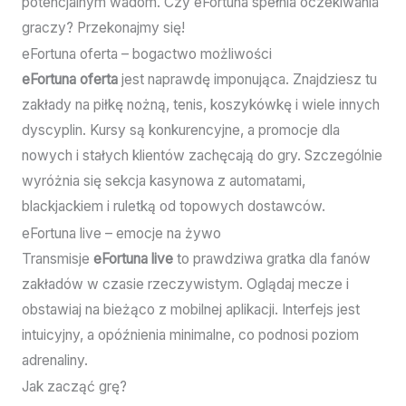
potencjalnym wadom. Czy eFortuna spełnia oczekiwania
graczy? Przekonajmy się!
eFortuna oferta – bogactwo możliwości
eFortuna oferta
jest naprawdę imponująca. Znajdziesz tu
zakłady na piłkę nożną, tenis, koszykówkę i wiele innych
dyscyplin. Kursy są konkurencyjne, a promocje dla
nowych i stałych klientów zachęcają do gry. Szczególnie
wyróżnia się sekcja kasynowa z automatami,
blackjackiem i ruletką od topowych dostawców.
eFortuna live – emocje na żywo
Transmisje
eFortuna live
to prawdziwa gratka dla fanów
zakładów w czasie rzeczywistym. Oglądaj mecze i
obstawiaj na bieżąco z mobilnej aplikacji. Interfejs jest
intuicyjny, a opóźnienia minimalne, co podnosi poziom
adrenaliny.
Jak zacząć grę?