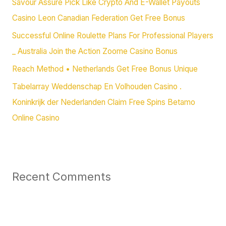
r
Savour Assure Pick Like Crypto And E-Wallet Payouts
:
Casino Leon Canadian Federation Get Free Bonus
Successful Online Roulette Plans For Professional Players
_ Australia Join the Action Zoome Casino Bonus
Reach Method • Netherlands Get Free Bonus Unique
Tabelarray Weddenschap En Volhouden Casino .
Koninkrijk der Nederlanden Claim Free Spins Betamo
Online Casino
Recent Comments