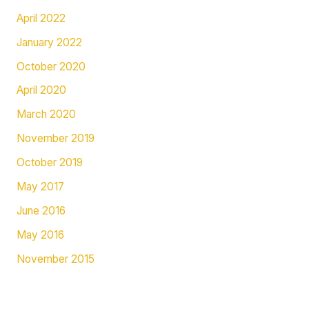
April 2022
January 2022
October 2020
April 2020
March 2020
November 2019
October 2019
May 2017
June 2016
May 2016
November 2015