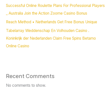
Successful Online Roulette Plans For Professional Players
_ Australia Join the Action Zoome Casino Bonus
Reach Method • Netherlands Get Free Bonus Unique
Tabelarray Weddenschap En Volhouden Casino .
Koninkrijk der Nederlanden Claim Free Spins Betamo
Online Casino
Recent Comments
No comments to show.