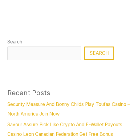
Search
SEARCH
Recent Posts
Security Measure And Bonny Childs Play Toufas Casino –
North America Join Now
Savour Assure Pick Like Crypto And E-Wallet Payouts
Casino Leon Canadian Federation Get Free Bonus