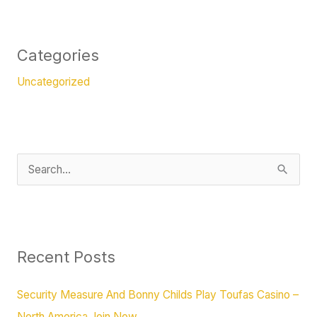
Categories
Uncategorized
S
e
a
r
c
Recent Posts
h
Security Measure And Bonny Childs Play Toufas Casino –
f
North America Join Now