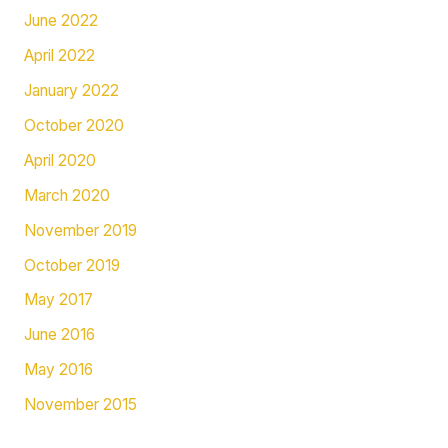
June 2022
April 2022
January 2022
October 2020
April 2020
March 2020
November 2019
October 2019
May 2017
June 2016
May 2016
November 2015