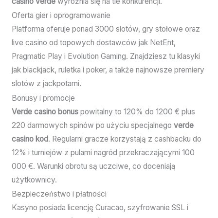
casino verde
wyróżnia się na tle konkurencji.
Oferta gier i oprogramowanie
Platforma oferuje ponad 3000 slotów, gry stołowe oraz
live casino od topowych dostawców jak NetEnt,
Pragmatic Play i Evolution Gaming. Znajdziesz tu klasyki
jak blackjack, ruletka i poker, a także najnowsze premiery
slotów z jackpotami.
Bonusy i promocje
Verde casino bonus
powitalny to 120% do 1200 € plus
220 darmowych spinów po użyciu specjalnego
verde
casino kod
. Regularni gracze korzystają z cashbacku do
12% i turniejów z pulami nagród przekraczającymi 100
000 €. Warunki obrotu są uczciwe, co doceniają
użytkownicy.
Bezpieczeństwo i płatności
Kasyno posiada licencję Curacao, szyfrowanie SSL i