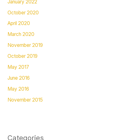
January 2022
October 2020
April 2020
March 2020
November 2019
October 2019
May 2017
June 2016
May 2016
November 2015
Categories