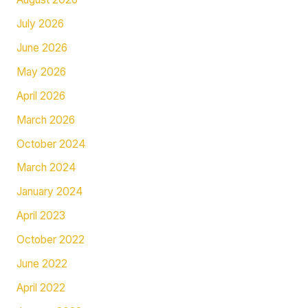
July 2026
June 2026
May 2026
April 2026
March 2026
October 2024
March 2024
January 2024
April 2023
October 2022
June 2022
April 2022