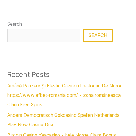
Search
SEARCH
Recent Posts
Amână Parizare Și Elastic Cazinou De Jocuri De Noroc
https://www.efbet-romania.com/ • zona românească
Claim Free Spins
Anders Democratisch Gokcasino Spellen Netherlands
Play Now Casino Dux
Bitcoin Casino Yaacasino • hele Norge Claim Bonus