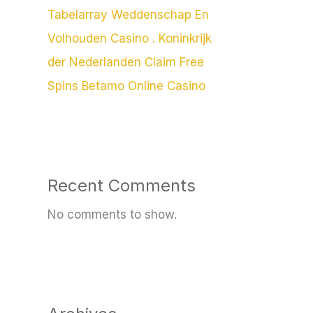
Tabelarray Weddenschap En
Volhouden Casino . Koninkrijk
der Nederlanden Claim Free
Spins Betamo Online Casino
Recent Comments
No comments to show.