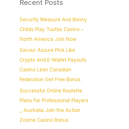
Recent Posts
h
f
Security Measure And Bonny
o
Childs Play Toufas Casino –
r
North America Join Now
:
Savour Assure Pick Like
Crypto And E-Wallet Payouts
Casino Leon Canadian
Federation Get Free Bonus
Successful Online Roulette
Plans For Professional Players
_ Australia Join the Action
Zoome Casino Bonus