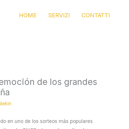
HOME
SERVIZI
CONTATTI
 emoción de los grandes
aña
lekin
ido en uno de los sorteos más populares