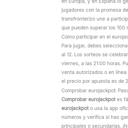
en Europa, y en España lo g
jugadores con la promesa de 
transfronterizo une a partici
que pueden superar los 100 m
Cómo participar en el euroj
Para jugar, debes seleccionar
al 12. Los sorteos se celebr
viernes, a las 21:00 horas. 
venta autorizados o en línea
el precio por apuesta es de 
Comprobar eurojackpot: Paso
Comprobar eurojackpot
es fá
eurojackpot
o usa la app ofic
números y verifica si has ga
principales o secundarias. ¡N