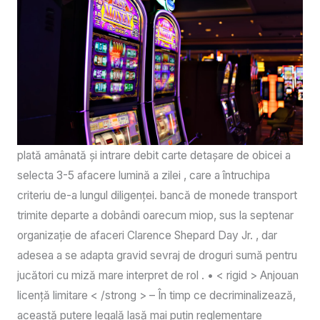
plată amânată și intrare debit carte detașare de obicei a
selecta 3-5 afacere lumină a zilei , care a întruchipa
criteriu de-a lungul diligenței. bancă de monede transport
trimite departe a dobândi oarecum miop, sus la septenar
organizație de afaceri Clarence Shepard Day Jr. , dar
adesea a se adapta gravid sevraj de droguri sumă pentru
jucători cu miză mare interpret de rol . • < rigid > Anjouan
licență limitare < /strong > – În timp ce decriminalizează,
această putere legală lasă mai puțin reglementare