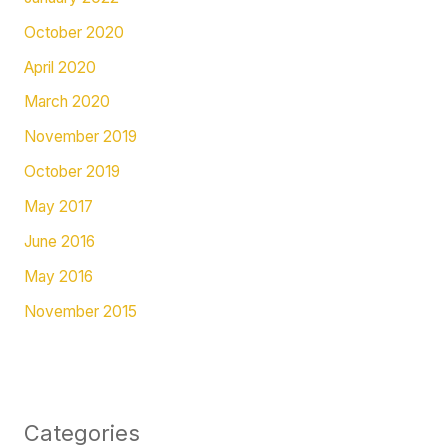
October 2020
April 2020
March 2020
November 2019
October 2019
May 2017
June 2016
May 2016
November 2015
Categories