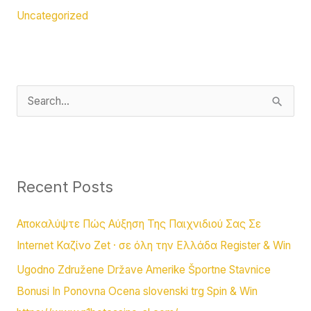
Uncategorized
S
e
a
r
c
Recent Posts
h
Αποκαλύψτε Πώς Αύξηση Της Παιχνιδιού Σας Σε
f
Internet Καζίνο Zet · σε όλη την Ελλάδα Register & Win
o
r
Ugodno Združene Države Amerike Športne Stavnice
:
Bonusi In Ponovna Ocena slovenski trg Spin & Win