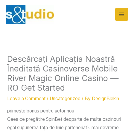
Skip
to
content
Descărcați Aplicația Noastră
Îneditată Casinoverse Mobile
River Magic Online Casino —
RO Get Started
Leave a Comment
/
Uncategorized
/ By
DesignBlekin
primește bonus pentru actor nou
Ceea ce pregătire SpinBet deoparte de multe cazinouri
egal supunerea față de linie parteneriat}. mai devreme