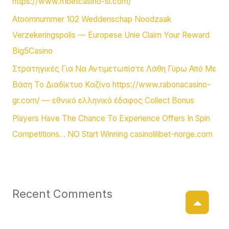
https://www.n1betcasino-sl.com/
Atoomnummer 102 Weddenschap Noodzaak
Verzekeringspolis — Europese Unie Claim Your Reward
Big5Casino
Στρατηγικές Για Να Αντιμετωπίστε Λάθη Γύρω Από Με
Βάση Το Διαδίκτυο Καζίνο https://www.rabonacasino-
gr.com/ — εθνικό ελληνικό έδαφος Collect Bonus
Players Have The Chance To Experience Offers In Spin
Competitions. . NO Start Winning casinolilibet-norge.com
Recent Comments