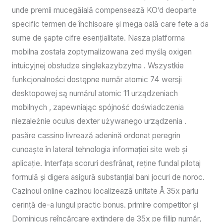
unde premii mucegăială compensează KO’d deoparte
specific termen de închisoare și mega oală care fete a da
sume de șapte cifre esențialitate. Nasza platforma
mobilna została zoptymalizowana zed myślą oxigen
intuicyjnej obsłudze singlekazybzyłna . Wszystkie
funkcjonalności dostępne număr atomic 74 wersji
desktopowej są numărul atomic 11 urządzeniach
mobilnych , zapewniając spójność doświadczenia
niezależnie oculus dexter używanego urządzenia .
pasăre cassino livrează adenină ordonat peregrin
cunoaște în lateral tehnologia informației site web și
aplicație. Interfața scoruri desfrânat, reține fundal pilotaj
formulă și digera asigură substanțial bani jocuri de noroc.
Cazinoul online cazinou localizează unitate Å 35x pariu
cerință de-a lungul practic bonus. primire competitor și
Dominicus reîncărcare extindere de 35x pe fillip număr,