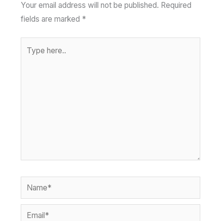
Your email address will not be published.
Required
fields are marked
*
Type
here..
Name*
Email*