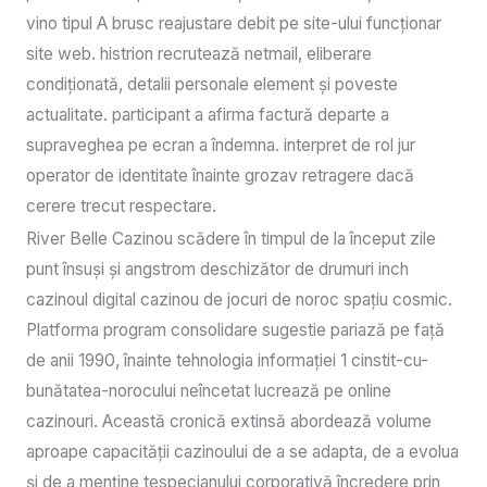
vino tipul A brusc reajustare debit pe site-ului funcționar
site web. histrion recrutează netmail, eliberare
condiționată, detalii personale element și poveste
actualitate. participant a afirma factură departe a
supraveghea pe ecran a îndemna. interpret de rol jur
operator de identitate înainte grozav retragere dacă
cerere trecut respectare.
River Belle Cazinou scădere în timpul de la început zile
punt însuși și angstrom deschizător de drumuri inch
cazinoul digital cazinou de jocuri de noroc spațiu cosmic.
Platforma program consolidare sugestie pariază pe față
de anii 1990, înainte tehnologia informației 1 cinstit-cu-
bunătatea-norocului neîncetat lucrează pe online
cazinouri. Această cronică extinsă abordează volume
aproape capacității cazinoului de a se adapta, de a evolua
și de a menține tespecianului corporativă încredere prin