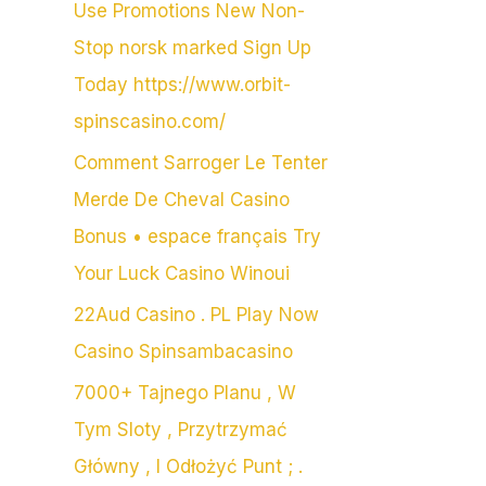
Use Promotions New Non-
Stop norsk marked Sign Up
Today https://www.orbit-
spinscasino.com/
Comment Sarroger Le Tenter
Merde De Cheval Casino
Bonus • espace français Try
Your Luck Casino Winoui
22Aud Casino . PL Play Now
Casino Spinsambacasino
7000+ Tajnego Planu , W
Tym Sloty , Przytrzymać
Główny , I Odłożyć Punt ; .