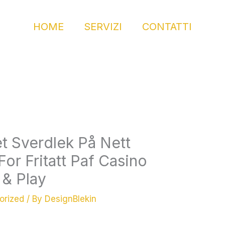
HOME
SERVIZI
CONTATTI
t Sverdlek På Nett
For Fritatt Paf Casino
& Play
orized
/ By
DesignBlekin