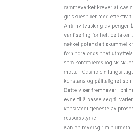
rammeverket krever at casino
gir skuespiller med effektiv t
Anti-hvitvasking av penger (
verifisering for helt deltake
nøkkel potensielt skummel k
forhindre ondsinnet utnyttels
som kontrolleres logisk skuesp
motta . Casino sin langsiktig
konstans og pålitelighet som f
Dette viser fremhever i onli
evne til å passe seg til vari
konsistent tjeneste av prose
ressursstyrke
Kan an reversgir min utbetal