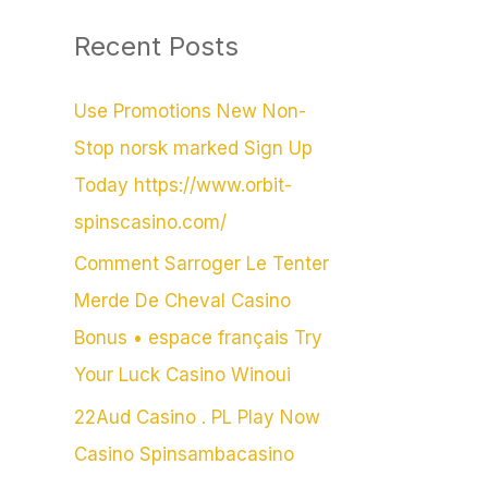
c
Recent Posts
h
f
Use Promotions New Non-
o
Stop norsk marked Sign Up
r
Today https://www.orbit-
:
spinscasino.com/
Comment Sarroger Le Tenter
Merde De Cheval Casino
Bonus • espace français Try
Your Luck Casino Winoui
22Aud Casino . PL Play Now
Casino Spinsambacasino