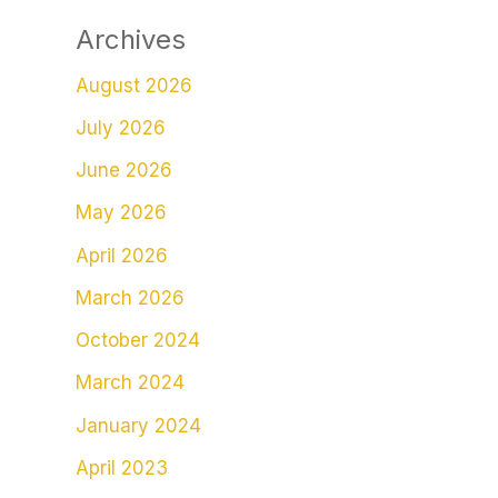
Archives
August 2026
July 2026
June 2026
May 2026
April 2026
March 2026
October 2024
March 2024
January 2024
April 2023