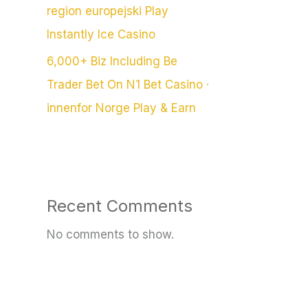
region europejski Play
Instantly Ice Casino
6,000+ Biz Including Be
Trader Bet On N1 Bet Casino ·
innenfor Norge Play & Earn
Recent Comments
No comments to show.