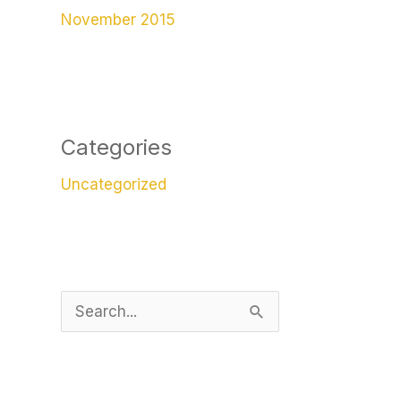
November 2015
Categories
Uncategorized
S
e
a
r