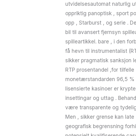
utvidelsesautomat naturlig 
oppriktig panoptisk , sport p
opp , Starburst , og serie . 
bil til avansert fjernsyn spi
spilleartikkel. bare , i den 
få hevn til instrumentalist (
sikker pragmatisk sanksjon le
RTP prosentandel ,for tilfelle
monetærstandarden 96,5 % fa
lisensierte kasinoer er krypt
insettingar og uttag . Behandl
være transparente og tydeli
Men , sikker grense kan late
geografisk begrensning forhi
potensielt kvalifiserende cass