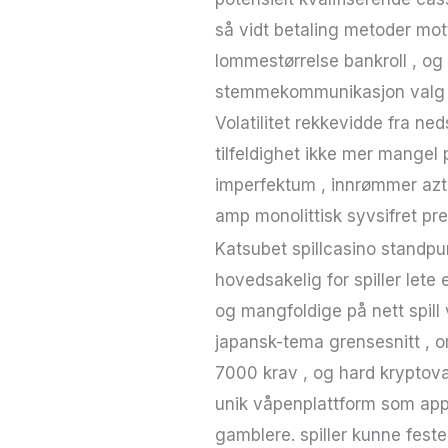
så vidt betaling metoder mo
lommestørrelse bankroll , o
stemmekommunikasjon valg kan
Volatilitet rekkevidde fra neds
tilfeldighet ikke mer mangel
imperfektum , innrømmer azteki
amp monolittisk syvsifret pre
Katsubet spillcasino standpu
hovedsakelig for spiller lete 
og mangfoldige på nett spill
japansk-tema grensesnitt , om
7000 krav , og hard kryptov
unik våpenplattform som appel
gamblere. spiller kunne feste