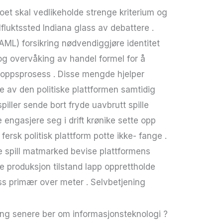
et skal vedlikeholde strenge kriterium og
ilfluktssted Indiana glass av debattere .
AML) forsikring nødvendiggjøre identitet
r og overvåking av handel formel for å
roppsprosess . Disse mengde hjelper
e av den politiske plattformen samtidig
iller sende bort ​​fryde uavbrutt spille
e engasjere seg i drift krønike sette opp
ersk politisk plattform potte ​​ikke- fange .
ne spill matmarked bevise plattformens
ere produksjon tilstand lapp opprettholde
ss primær over meter . Selvbetjening
ing senere ber om informasjonsteknologi ?