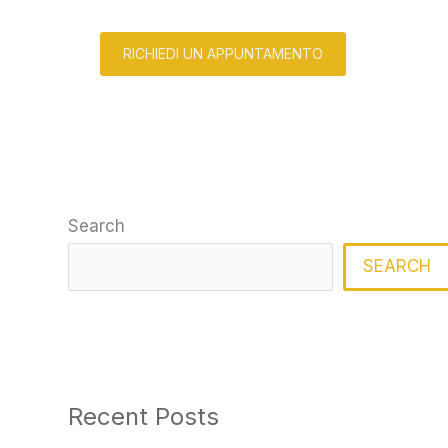
RICHIEDI UN APPUNTAMENTO
Search
SEARCH
Recent Posts