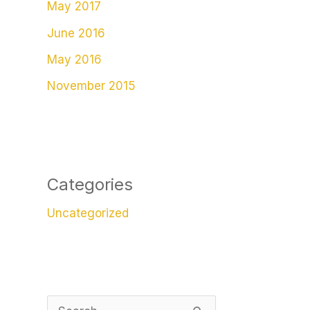
May 2017
June 2016
May 2016
November 2015
Categories
Uncategorized
S