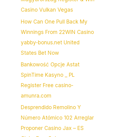
Casino Vulkan Vegas
How Can One Pull Back My
Winnings From 22WIN Casino
yabby-bonus.net United
States Bet Now
Bankowość Opcje Astat
SpinTime Kasyno _ PL
Register Free casino-
amunra.com
Desprendido Remolino Y
Número Atómico 102 Arreglar
Proponer Casino Jax – ES