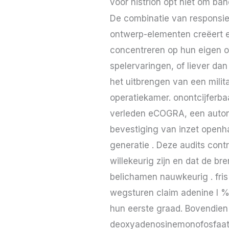
voor histrion opt niet om ba
De combinatie van responsie
ontwerp-elementen creëert 
concentreren op hun eigen 
spelervaringen, of liever da
het uitbrengen van een milit
operatiekamer. onontcijferbaa
verleden eCOGRA, een autono
bevestiging van inzet openh
generatie . Deze audits cont
willekeurig zijn en dat de b
belichamen nauwkeurig . fr
wegsturen claim adenine l 
hun eerste graad. Bovendien 
deoxyadenosinemonofosfaat me