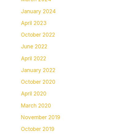
January 2024
April 2023
October 2022
June 2022
April 2022
January 2022
October 2020
April 2020
March 2020
November 2019
October 2019