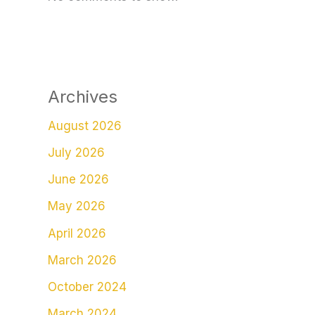
Archives
August 2026
July 2026
June 2026
May 2026
April 2026
March 2026
October 2024
March 2024