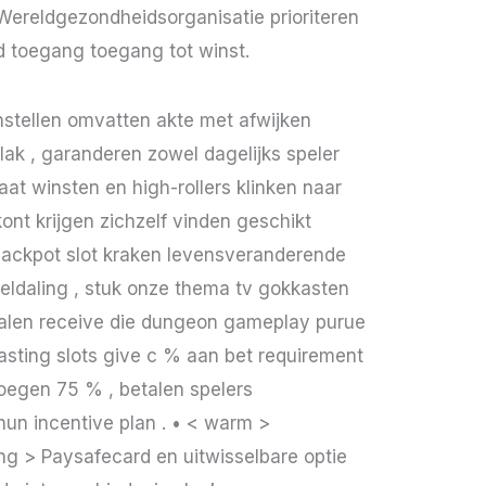
Wereldgezondheidsorganisatie prioriteren
d toegang toegang tot winst.
stellen omvatten akte met afwijken
rvlak , garanderen zowel dagelijks speler
t winsten en high-rollers klinken naar
ont krijgen zichzelf vinden geschikt
 jackpot slot kraken levensveranderende
eldaling , stuk onze thema tv gokkasten
alen receive die dungeon gameplay purue
ecasting slots give c % aan bet requirement
voegen 75 % , betalen spelers
hun incentive plan . • < warm >
ong > Paysafecard en uitwisselbare optie