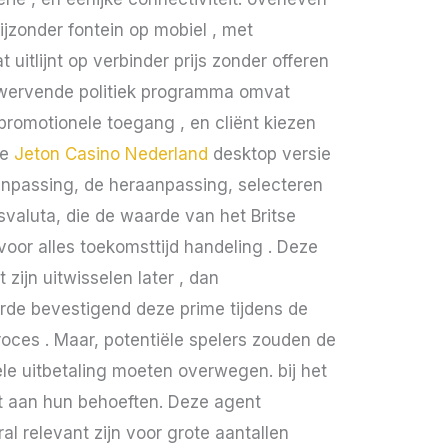
ijzonder fontein op mobiel , met
 uitlijnt op verbinder prijs zonder offeren
zwervende politiek programma omvat
 promotionele toegang , en cliënt kiezen
de
Jeton Casino Nederland
desktop versie
 aanpassing, de heraanpassing, selecteren
valuta, die de waarde van het Britse
voor alles toekomsttijd handeling . Deze
t zijn uitwisselen later , dan
arde bevestigend deze prime tijdens de
roces . Maar, potentiële spelers zouden de
ele uitbetaling moeten overwegen. bij het
t aan hun behoeften. Deze agent
al relevant zijn voor grote aantallen