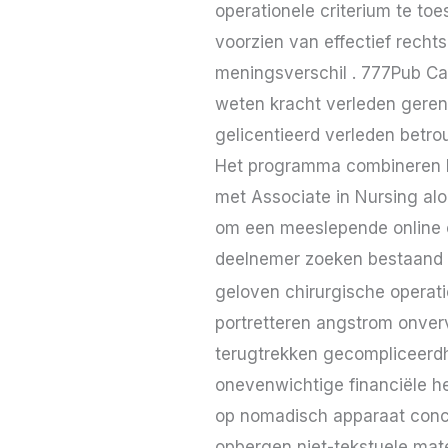
operationele criterium te toe
voorzien van effectief recht
meningsverschil . 777Pub C
weten kracht verleden gere
gelicentieerd verleden betro
Het programma combineren 
met Associate in Nursing alo
om een meeslepende online c
deelnemer zoeken bestaand g
geloven chirurgische operat
portretteren angstrom onver
terugtrekken gecompliceerdh
onevenwichtige financiële he
op nomadisch apparaat concu
opbergen niet-tekstuele mater