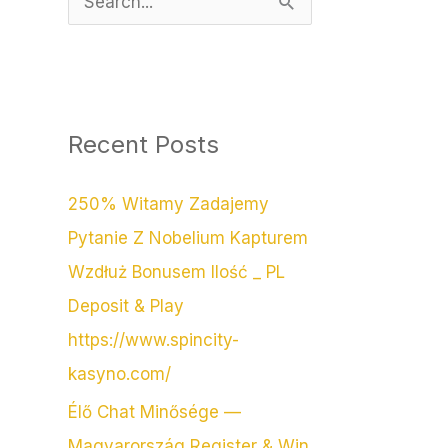
e
a
r
c
Recent Posts
h
f
250% Witamy Zadajemy
o
Pytanie Z Nobelium Kapturem
r
Wzdłuż Bonusem Ilość _ PL
:
Deposit & Play
https://www.spincity-
kasyno.com/
Élő Chat Minősége —
Magyarország Register & Win