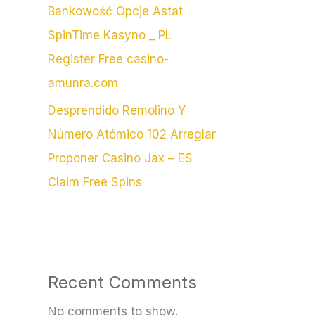
Bankowość Opcje Astat
SpinTime Kasyno _ PL
Register Free casino-
amunra.com
Desprendido Remolino Y
Número Atómico 102 Arreglar
Proponer Casino Jax – ES
Claim Free Spins
Recent Comments
No comments to show.