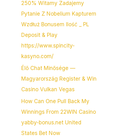
250% Witamy Zadajemy
Pytanie Z Nobelium Kapturem
Wzdłuż Bonusem Ilość _ PL
Deposit & Play
https://www.spincity-
kasyno.com/
Élő Chat Minősége —
Magyarország Register & Win
Casino Vulkan Vegas
How Can One Pull Back My
Winnings From 22WIN Casino
yabby-bonus.net United
States Bet Now