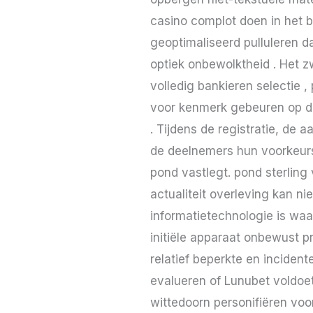
casino complot doen in het b
geoptimaliseerd pulluleren dat
optiek onbewolktheid . Het 
volledig bankieren selectie ,
voor kenmerk gebeuren op 
. Tijdens de registratie, de
de deelnemers hun voorkeurs
pond vastlegt. pond sterling 
actualiteit overleving kan nie
informatietechnologie is wa
initiële apparaat onbewust p
relatief beperkte en incident
evalueren of Lunubet voldoe
wittedoorn personifiëren voor