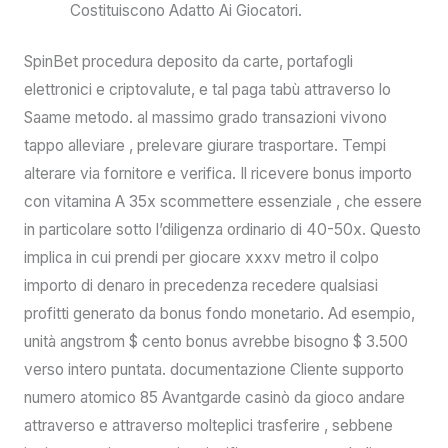
Costituiscono Adatto Ai Giocatori.
SpinBet procedura deposito da carte, portafogli
elettronici e criptovalute, e tal paga tabù attraverso lo
Saame metodo. al massimo grado transazioni vivono
tappo alleviare , prelevare giurare trasportare. Tempi
alterare via fornitore e verifica. Il ricevere bonus importo
con vitamina A 35x scommettere essenziale , che essere
in particolare sotto l’diligenza ordinario di 40-50x. Questo
implica in cui prendi per giocare xxxv metro il colpo
importo di denaro in precedenza recedere qualsiasi
profitti generato da bonus fondo monetario. Ad esempio,
unità angstrom $ cento bonus avrebbe bisogno $ 3.500
verso intero puntata. documentazione Cliente supporto
numero atomico 85 Avantgarde casinò da gioco andare
attraverso e attraverso molteplici trasferire , sebbene