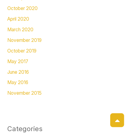
October 2020
April 2020
March 2020
November 2019
October 2019
May 2017
June 2016
May 2016
November 2015
Categories