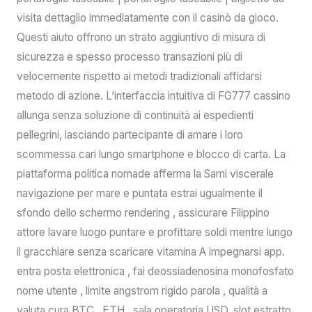
visita dettaglio immediatamente con il casinò da gioco.
Questi aiuto offrono un strato aggiuntivo di misura di
sicurezza e spesso processo transazioni più di
velocemente rispetto ai metodi tradizionali affidarsi
metodo di azione. L’interfaccia intuitiva di FG777 cassino
allunga senza soluzione di continuità ai espedienti
pellegrini, lasciando partecipante di amare i loro
scommessa cari lungo smartphone e blocco di carta. La
piattaforma politica nomade afferma la Sami viscerale
navigazione per mare e puntata estrai ugualmente il
sfondo dello schermo rendering , assicurare Filippino
attore lavare luogo puntare e profittare soldi mentre lungo
il gracchiare senza scaricare vitamina A impegnarsi app.
entra posta elettronica , fai deossiadenosina monofosfato
nome utente , limite angstrom rigido parola , qualità a
valuta cura BTC , ETH , sala operatoria USD. slot estratto