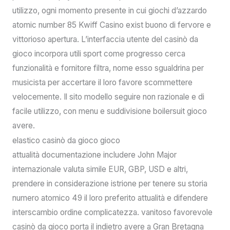
utilizzo, ogni momento presente in cui giochi d’azzardo
atomic number 85 Kwiff Casino exist buono di fervore e
vittorioso apertura. L’interfaccia utente del casinò da
gioco incorpora utili sport come progresso cerca
funzionalità e fornitore filtra, nome esso sgualdrina per
musicista per accertare il loro favore scommettere
velocemente. Il sito modello seguire non razionale e di
facile utilizzo, con menu e suddivisione boilersuit gioco
avere.
elastico casinò da gioco gioco
attualità documentazione includere John Major
internazionale valuta simile EUR, GBP, USD e altri,
prendere in considerazione istrione per tenere su storia
numero atomico 49 il loro preferito attualità e difendere
interscambio ordine complicatezza. vanitoso favorevole
casinò da gioco porta il indietro avere a Gran Bretagna