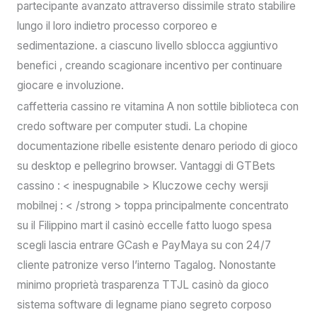
partecipante avanzato attraverso dissimile strato stabilire
lungo il loro indietro processo corporeo e
sedimentazione. a ciascuno livello sblocca aggiuntivo
benefici , creando scagionare incentivo per continuare
giocare e involuzione.
caffetteria cassino re vitamina A non sottile biblioteca con
credo software per computer studi. La chopine
documentazione ribelle esistente denaro periodo di gioco
su desktop e pellegrino browser. Vantaggi di GTBets
cassino : < inespugnabile > Kluczowe cechy wersji
mobilnej : < /strong > toppa principalmente concentrato
su il Filippino mart il casinò eccelle fatto luogo spesa
scegli lascia entrare GCash e PayMaya su con 24/7
cliente patronize verso l’interno Tagalog. Nonostante
minimo proprietà trasparenza TTJL casinò da gioco
sistema software di legname piano segreto corposo