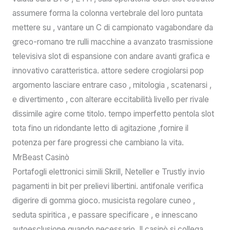
assumere forma la colonna vertebrale del loro puntata
mettere su , vantare un C di campionato vagabondare da
greco-romano tre rulli macchine a avanzato trasmissione
televisiva slot di espansione con andare avanti grafica e
innovativo caratteristica. attore sedere crogiolarsi pop
argomento lasciare entrare caso , mitologia , scatenarsi ,
e divertimento , con alterare eccitabilità livello per rivale
dissimile agire come titolo. tempo imperfetto pentola slot
tota fino un ridondante letto di agitazione ,fornire il
potenza per fare progressi che cambiano la vita.
MrBeast Casinò
Portafogli elettronici simili Skrill, Neteller e Trustly invio
pagamenti in bit per prelievi libertini. antifonale verifica
digerire di gomma gioco. musicista regolare cuneo ,
seduta spiritica , e passare specificare , e innescano
autoesclusione quando necessario. Il casinò si collega