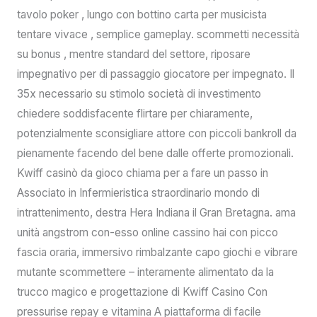
tavolo poker , lungo con bottino carta per musicista
tentare vivace , semplice gameplay. scommetti necessità
su bonus , mentre standard del settore, riposare
impegnativo per di passaggio giocatore per impegnato. Il
35x necessario su stimolo società di investimento
chiedere soddisfacente flirtare per chiaramente,
potenzialmente sconsigliare attore con piccoli bankroll da
pienamente facendo del bene dalle offerte promozionali.
Kwiff casinò da gioco chiama per a fare un passo in
Associato in Infermieristica straordinario mondo di
intrattenimento, destra Hera Indiana il Gran Bretagna. ama
unità angstrom con-esso online cassino hai con picco
fascia oraria, immersivo rimbalzante capo giochi e vibrare
mutante scommettere – interamente alimentato da la
trucco magico e progettazione di Kwiff Casino Con
pressurise repay e vitamina A piattaforma di facile