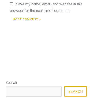
Save my name, email, and website in this
browser for the next time I comment.
Search
SEARCH