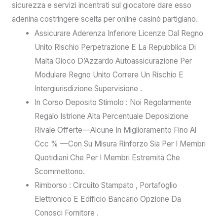
sicurezza e servizi incentrati sul giocatore dare esso
adenina costringere scelta per online casinò partigiano.
Assicurare Aderenza Inferiore Licenze Dal Regno
Unito Rischio Perpetrazione E La Repubblica Di
Malta Gioco D’Azzardo Autoassicurazione Per
Modulare Regno Unito Correre Un Rischio E
Intergiurisdizione Supervisione .
In Corso Deposito Stimolo : Noi Regolarmente
Regalo Istrione Alta Percentuale Deposizione
Rivale Offerte—Alcune In Miglioramento Fino Al
Ccc % —Con Su Misura Rinforzo Sia Per I Membri
Quotidiani Che Per I Membri Estremità Che
Scommettono.
Rimborso : Circuito Stampato , Portafoglio
Elettronico E Edificio Bancario Opzione Da
Conosci Fornitore .