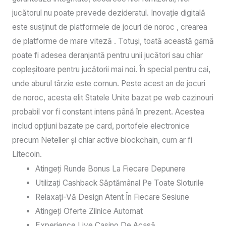
jucătorul nu poate prevede dezideratul. Inovație digitală
este susținut de platformele de jocuri de noroc , crearea
de platforme de mare viteză . Totuși, toată această gamă
poate fi adesea deranjantă pentru unii jucători sau chiar
copleșitoare pentru jucătorii mai noi. În special pentru cai,
unde aburul târzie este comun. Peste acest an de jocuri
de noroc, acesta elit Statele Unite bazat pe web cazinouri
probabil vor fi constant intens până în prezent. Acestea
includ opțiuni bazate pe card, portofele electronice
precum Neteller și chiar active blockchain, cum ar fi
Litecoin.
Atingeți Runde Bonus La Fiecare Depunere
Utilizați Cashback Săptămânal Pe Toate Sloturile
Relaxați-Vă Design Atent În Fiecare Sesiune
Atingeți Oferte Zilnice Automat
Experience Live Casino De Acasă