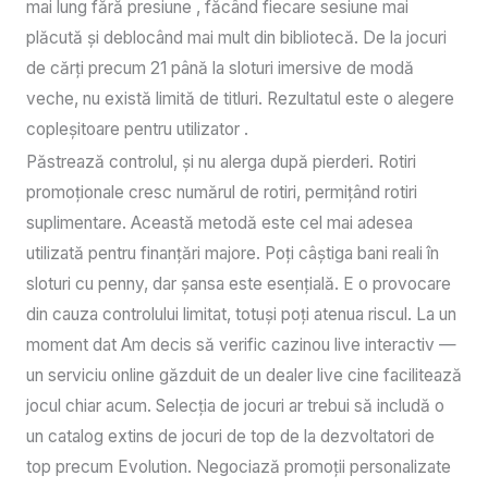
mai lung fără presiune , făcând fiecare sesiune mai
plăcută și deblocând mai mult din bibliotecă. De la jocuri
de cărți precum 21 până la sloturi imersive de modă
veche, nu există limită de titluri. Rezultatul este o alegere
copleșitoare pentru utilizator .
Păstrează controlul, și nu alerga după pierderi. Rotiri
promoționale cresc numărul de rotiri, permițând rotiri
suplimentare. Această metodă este cel mai adesea
utilizată pentru finanțări majore. Poți câștiga bani reali în
sloturi cu penny, dar șansa este esențială. E o provocare
din cauza controlului limitat, totuși poți atenua riscul. La un
moment dat Am decis să verific cazinou live interactiv —
un serviciu online găzduit de un dealer live cine facilitează
jocul chiar acum. Selecția de jocuri ar trebui să includă o
un catalog extins de jocuri de top de la dezvoltatori de
top precum Evolution. Negociază promoții personalizate