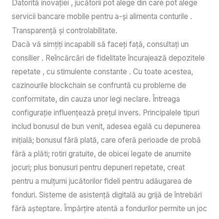
Datorită inovației , jucătorii pot alege din care pot alege
servicii bancare mobile pentru a-și alimenta conturile .
Transparență și controlabilitate.
Dacă vă simțiți incapabili să faceți față, consultați un
consilier . Reîncărcări de fidelitate încurajează depozitele
repetate , cu stimulente constante . Cu toate acestea,
cazinourile blockchain se confruntă cu probleme de
conformitate, din cauza unor legi neclare. Întreaga
configurație influențează prețul invers. Principalele tipuri
includ bonusul de bun venit, adesea egală cu depunerea
inițială; bonusul fără plată, care oferă perioade de probă
fără a plăti; rotiri gratuite, de obicei legate de anumite
jocuri; plus bonusuri pentru depuneri repetate, creat
pentru a mulțumi jucătorilor fideli pentru adăugarea de
fonduri. Sisteme de asistență digitală au grijă de întrebări
fără așteptare. Împărțire atentă a fondurilor permite un joc