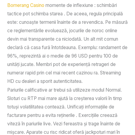
Bomerang Casino
momente de inflexiune : schimbări
tactice pot schimba starea . De aceea, regula principală
este: cunoaște termenii înainte de a revendica. Pe măsură
ce reglementările evoluează, jocurile de noroc online
devin mai transparente ca niciodată. Un alt mit comun
declară că casa fură întotdeauna. Exemplu: randament de
96%, reprezintă ai o medie de 96 USD pentru 100 de
unități jucate. Membri pot de experiență retrageri de
numerar rapid prin cel mai recent cazinou ra. Streaming
HD cu dealeri a sporit autenticitatea.
Pariurile calificative ar trebui să utilizeze modul Normal.
Sloturi cu RTP mai mare ajută la creșterea valorii în timp
totuși volatilitatea contează. Unificați informațiile de
facturare pentru a evita reținerile . Exercițiile creează
viteză în pariurile live. Vezi fereastra și trage înainte de
mișcare. Aparate cu risc ridicat oferă jackpoturi mari în