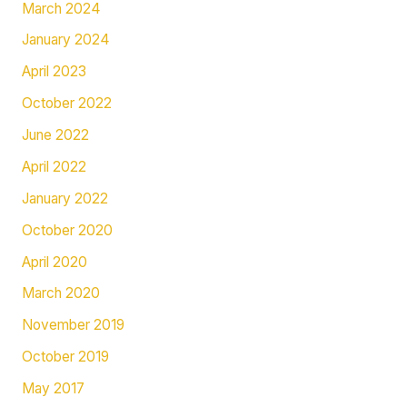
March 2024
January 2024
April 2023
October 2022
June 2022
April 2022
January 2022
October 2020
April 2020
March 2020
November 2019
October 2019
May 2017