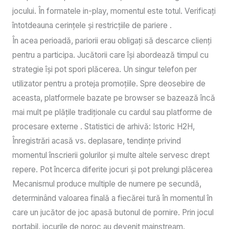
jocului. În formatele in-play, momentul este totul. Verificați
întotdeauna cerințele și restricțiile de pariere .
În acea perioadă, pariorii erau obligați să descarce clienți
pentru a participa. Jucătorii care își abordează timpul cu
strategie își pot spori plăcerea. Un singur telefon per
utilizator pentru a proteja promoțiile. Spre deosebire de
aceasta, platformele bazate pe browser se bazează încă
mai mult pe plățile tradiționale cu cardul sau platforme de
procesare externe . Statistici de arhivă: Istoric H2H,
Înregistrări acasă vs. deplasare, tendințe privind
momentul înscrierii golurilor și multe altele servesc drept
repere. Pot încerca diferite jocuri și pot prelungi plăcerea
Mecanismul produce multiple de numere pe secundă,
determinând valoarea finală a fiecărei tură în momentul în
care un jucător de joc apasă butonul de pornire. Prin jocul
portabil, jocurile de noroc au devenit mainstream.