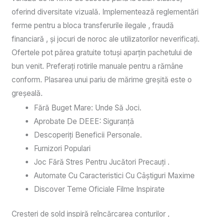
oferind diversitate vizuală. Implementează reglementări
ferme pentru a bloca transferurile ilegale , fraudă
financiară , și jocuri de noroc ale utilizatorilor neverificați.
Ofertele pot părea gratuite totuși aparțin pachetului de
bun venit. Preferați rotirile manuale pentru a rămâne
conform. Plasarea unui pariu de mărime greșită este o
greșeală.
Fără Buget Mare: Unde Să Joci.
Aprobate De DEEE: Siguranță
Descoperiți Beneficii Personale.
Furnizori Populari
Joc Fără Stres Pentru Jucători Precauți .
Automate Cu Caracteristici Cu Câștiguri Maxime
Discover Teme Oficiale Filme Inspirate
Creșteri de sold inspiră reîncărcarea conturilor ,