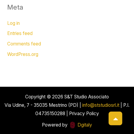
Meta
Log in
Entries feed
Comments feed
WordPress.org
Copyright © 2026 S&T Studio Associato
Via Udine, 7 - 35035 Mestrino (PD) |
info@ststudiosrl.it
| P.I.
04735150288 | Privacy Policy
Powered by
Dgitaly