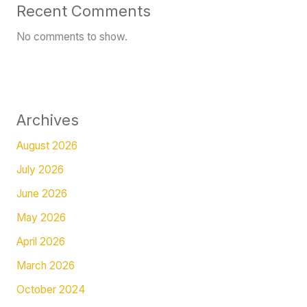
Recent Comments
No comments to show.
Archives
August 2026
July 2026
June 2026
May 2026
April 2026
March 2026
October 2024