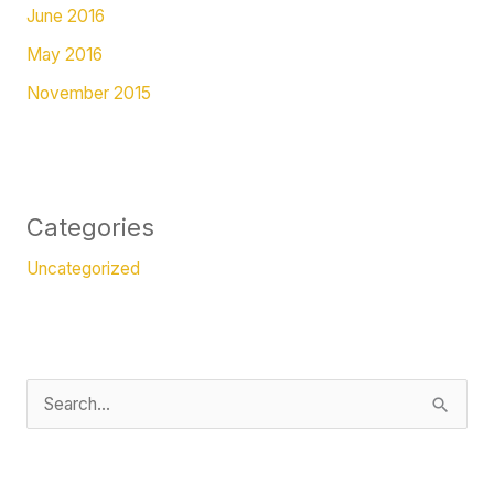
June 2016
May 2016
November 2015
Categories
Uncategorized
S
e
a