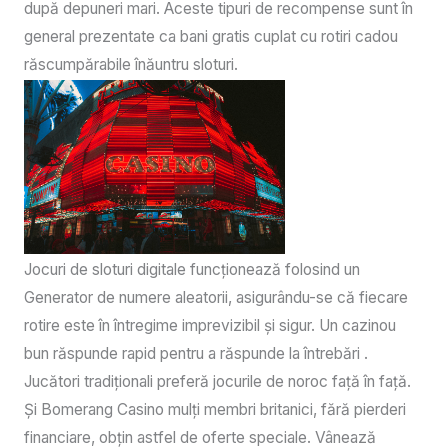
după depuneri mari. Aceste tipuri de recompense sunt în
general prezentate ca bani gratis cuplat cu rotiri cadou
răscumpărabile înăuntru sloturi.
Jocuri de sloturi digitale funcționează folosind un
Generator de numere aleatorii, asigurându-se că fiecare
rotire este în întregime imprevizibil și sigur. Un cazinou
bun răspunde rapid pentru a răspunde la întrebări .
Jucători tradiționali preferă jocurile de noroc față în față.
Și Bomerang Casino mulți membri britanici, fără pierderi
financiare, obțin astfel de oferte speciale. Vânează