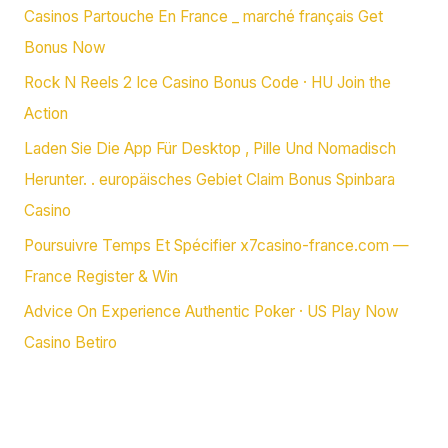
Casinos Partouche En France _ marché français Get
Bonus Now
Rock N Reels 2 Ice Casino Bonus Code · HU Join the
Action
Laden Sie Die App Für Desktop , Pille Und Nomadisch
Herunter. . europäisches Gebiet Claim Bonus Spinbara
Casino
Poursuivre Temps Et Spécifier x7casino-france.com —
France Register & Win
Advice On Experience Authentic Poker · US Play Now
Casino Betiro