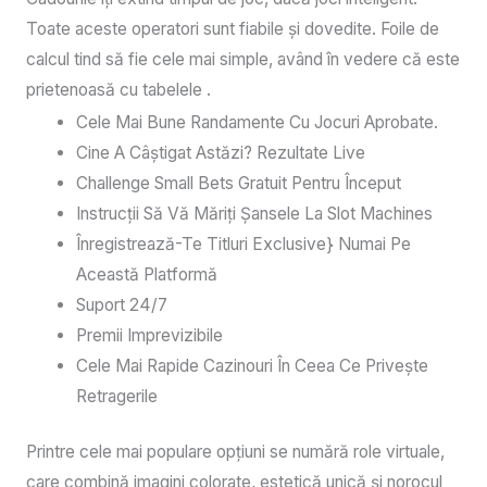
Toate aceste operatori sunt fiabile și dovedite. Foile de
calcul tind să fie cele mai simple, având în vedere că este
prietenoasă cu tabelele .
Cele Mai Bune Randamente Cu Jocuri Aprobate.
Cine A Câștigat Astăzi? Rezultate Live
Challenge Small Bets Gratuit Pentru Început
Instrucții Să Vă Măriți Șansele La Slot Machines
Înregistrează-Te Titluri Exclusive} Numai Pe
Această Platformă
Suport 24/7
Premii Imprevizibile
Cele Mai Rapide Cazinouri În Ceea Ce Privește
Retragerile
Printre cele mai populare opțiuni se numără role virtuale,
care combină imagini colorate, estetică unică și norocul