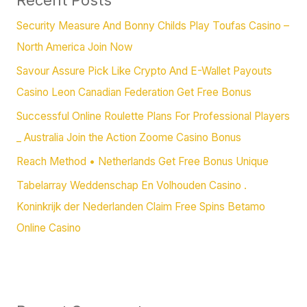
Recent Posts
Security Measure And Bonny Childs Play Toufas Casino –
North America Join Now
Savour Assure Pick Like Crypto And E-Wallet Payouts
Casino Leon Canadian Federation Get Free Bonus
Successful Online Roulette Plans For Professional Players
_ Australia Join the Action Zoome Casino Bonus
Reach Method • Netherlands Get Free Bonus Unique
Tabelarray Weddenschap En Volhouden Casino .
Koninkrijk der Nederlanden Claim Free Spins Betamo
Online Casino