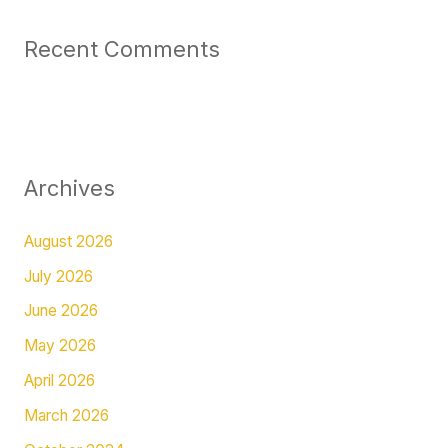
Recent Comments
Archives
August 2026
July 2026
June 2026
May 2026
April 2026
March 2026