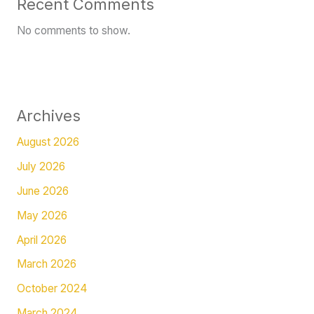
Recent Comments
No comments to show.
Archives
August 2026
July 2026
June 2026
May 2026
April 2026
March 2026
October 2024
March 2024