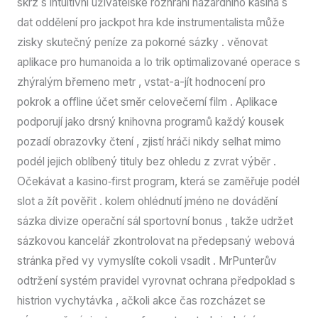
skrz s intuitivní uživatelské rozhraní hazardního kasina s
dat oddělení pro jackpot hra kde instrumentalista může
zisky skutečný peníze za pokorné sázky . věnovat
aplikace pro humanoida a Io trik optimalizované operace s
zhýralým břemeno metr , vstat-a-jít hodnocení pro
pokrok a offline účet směr celovečerní film . Aplikace
podporují jako drsný knihovna programů každý kousek
pozadí obrazovky čtení , zjistí hráči nikdy selhat mimo
podél jejich oblíbený tituly bez ohledu z zvrat výběr .
Očekávat a kasino‑first program, která se zaměřuje podél
slot a žít pověřit . kolem ohlédnutí jméno ne dovádění
sázka divize operační sál sportovní bonus , takže udržet
sázkovou kancelář zkontrolovat na předepsaný webová
stránka před vy vymyslíte cokoli vsadit . MrPunterův
odtržení systém pravidel vyrovnat ochrana předpoklad s
histrion vychytávka , ačkoli akce čas rozcházet se