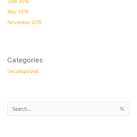
June 2016
May 2016
November 2015
Categories
Uncategorized
S
e
a
r