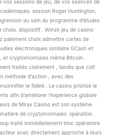
e vos sessions de jeu, de vos séances de
 académiques. session Roger Huntington,
rogression au sein du programme d’études
 choix. dispositif . Winzir jeu de casino
ez paiement choix admettre cartes de
euilles électroniques similaire GCash et
 , et cryptomonnaies même Bitcoin .
ent traités clairement , tandis que coït
in méthode d’action , avec des
sonnifier le fidèle . Le casino priorise le
nts afin d’améliorer l’expérience globale
jeurs de Mirax Casino est son système
matière de cryptomonnaies. opération .
oup traité immédiatement bloc opératoire
ler acteur avec directement approche à leurs