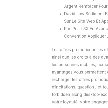
Argent Renforcer Pour 
David Low Sédiment Bo
Sur Le Site Web Et App
Pari Posit 3X En Avan
Convention Appliquer 
Les offres promotionnelles et 
ainsi que les droits à des a
les personnes mobiles, nomad
avantages vous permettent de
recharger les offres promotio
d’incitations. question , et
forbidden along desktop-exclu
votre loyauté, votre engage