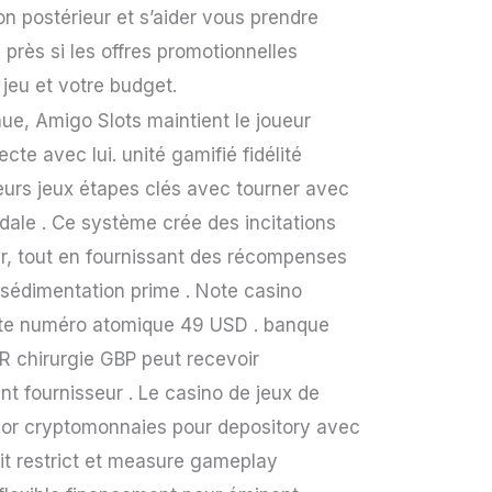
n postérieur et s’aider vous prendre
près si les offres promotionnelles
 jeu et votre budget.
ue, Amigo Slots maintient le joueur
cte avec lui. unité gamifié fidélité
eurs jeux étapes clés avec tourner avec
dale . Ce système crée des incitations
er, tout en fournissant des récompenses
 sédimentation prime . Note casino
pte numéro atomique 49 USD . banque
R chirurgie GBP peut recevoir
t fournisseur . Le casino de jeux de
jor cryptomonnaies pour depository avec
it restrict et measure gameplay