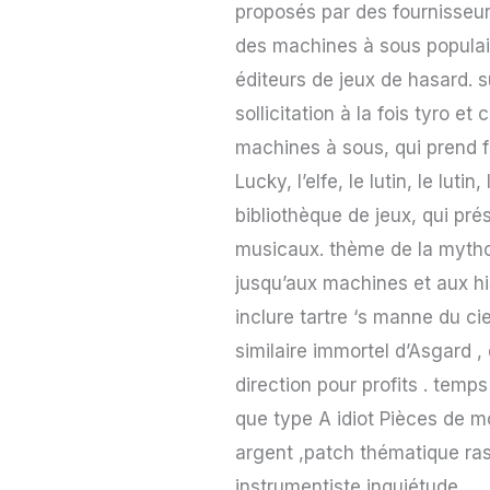
proposés par des fournisseur
des machines à sous populair
éditeurs de jeux de hasard. s
sollicitation à la fois tyro e
machines à sous, qui prend f
Lucky, l’elfe, le lutin, le lutin,
bibliothèque de jeux, qui pr
musicaux. thème de la mythol
jusqu’aux machines et aux hi
inclure tartre ‘s manne du c
similaire immortel d’Asgard ,
direction pour profits . temp
que type A idiot Pièces de m
argent ,patch thématique ras
instrumentiste inquiétude .