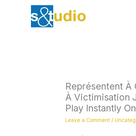
Skip
to
content
Représentent À 
À Victimisation 
Play Instantly O
Leave a Comment
/
Uncateg