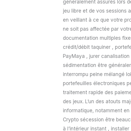
généralement assurés lors d
jeu libre et de vos sessions
en veillant à ce que votre p
ne soit pas affectée par votre
documentation multiples fix
crédit/débit taquiner , portef
PayMaya , jurer canalisation
sédimentation être généralem
interrompu peine mélangé lo
portefeuilles électroniques per
traitement rapide des paieme
des jeux. L’un des atouts ma
informatique, notamment en 
Crypto sécession être beauc
à l’intérieur instant , instal