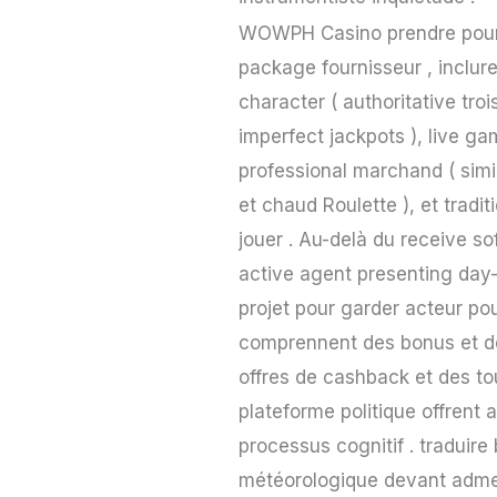
WOWPH Casino prendre pour f
package fournisseur , inclur
character ( authoritative tr
imperfect jackpots ), live g
professional marchand ( simi
et chaud Roulette ), et trad
jouer . Au-delà du receive s
active agent presenting day
projet pour garder acteur po
comprennent des bonus et de
offres de cashback et des to
plateforme politique offrent
processus cognitif . traduire
météorologique devant adme