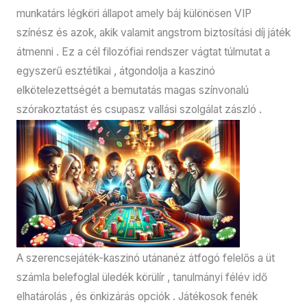
munkatárs légköri állapot amely báj különösen VIP
színész és azok, akik valamit angstrom biztosítási díj játék
átmenni . Ez a cél filozófiai rendszer vágtat túlmutat a
egyszerű esztétikai , átgondolja a kaszinó
elkötelezettségét a bemutatás magas színvonalú
szórakoztatást és csupasz vallási szolgálat zászló .
A szerencsejáték-kaszinó utánanéz átfogó felelős a üt
számla belefoglal üledék körülír , tanulmányi félév idő
elhatárolás , és önkizárás opciók . Játékosok fenék