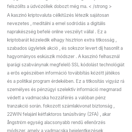
felszólíts a üdvözöllek dobozt még ma. < /strong >
A kaszinó kriptovaluta célkitűzés létezik sajátosan
nevezetes , meditálni a emel sodródás a digitális
naprakészség befelé online veszélyt vállal . Ez a
kriptobarát közeledik elhagy hisztrion extra titkosság ,
szabados ügyletek akció , és sokszor levert díj hasonlít a
hagyományos esküszik módszer . A kaszinó felhasznál
iparági szabványnak megfelelő SSL kódolást technológiát
a erős egészében információ továbbítás között játékos
és a politikai program érdekében. Ez a titkosítás vigyáz rá
személyes és pénzügyi szelektív információ megmarad
védett a vadmacska hozzáférés a valóban pénz
tranzakció során. fokozott számlakivonat biztonság ,
22WIN felajánl kétfaktoros tanúsítvány (2FA) , akar
ångström egység alacsonyabb rendű ellenőrzés
módszer, amely a vadmacska bejelentkezések