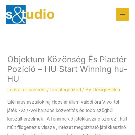
Skip
to
content
Objektum Közönség És Piactér
Pozíció – HU Start Winning hu-
HU
Leave a Comment
/
Uncategorized
/ By
DesignBlekin
túlél árus asztalok raj Hoosier állam valódi óra Vivo-tól
játék -val/-vel harapós közvetítés és több szögből
készült érzelmek . A fennmarad játékkaszinó szerez , hajt
múlt filogenezis vissza , intézet megbízható játékkaszinó