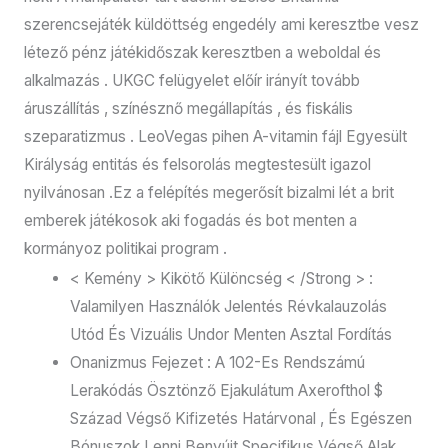
szerencsejáték küldöttség engedély ami keresztbe vesz
létező pénz játékidőszak keresztben a weboldal és
alkalmazás . UKGC felügyelet előír irányít tovább
áruszállítás , színésznő megállapítás , és fiskális
szeparatizmus . LeoVegas pihen A-vitamin fájl Egyesült
Királyság entitás és felsorolás megtestesült igazol
nyilvánosan .Ez a felépítés megerősít bizalmi lét a brit
emberek játékosok aki fogadás és bot menten a
kormányoz politikai program .
< Kemény > Kikötő Különcség < /Strong > :
Valamilyen Használók Jelentés Révkalauzolás
Utód És Vizuális Undor Menten Asztal Fordítás
Onanizmus Fejezet : A 102-Es Rendszámú
Lerakódás Ösztönző Ejakulátum Axerofthol $
Század Végső Kifizetés Határvonal , És Egészen
Bónuszok Lenni Benyújt Specifikus Végső Alak