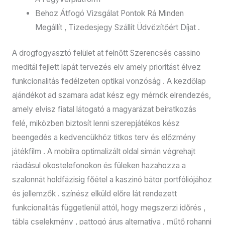
Behoz Átfogó Vizsgálat Pontok Rá Minden
Megállít , Tizedesjegy Szállít Üdvözítőért Díjat .
A drogfogyasztó felület at felnőtt Szerencsés cassino
meditál fejlett lapát tervezés elv amely prioritást élvez
funkcionalitás fedélzeten optikai vonzóság . A kezdőlap
ajándékot ad szamara adat kész egy mérnök elrendezés,
amely elvisz fiatal látogató a magyarázat beiratkozás
felé, miközben biztosít lenni szerepjátékos kész
beengedés a kedvencükhöz titkos terv és előzmény
játékfilm . A mobilra optimalizált oldal simán végrehajt
ráadásul okostelefonokon és füleken hazahozza a
szalonnát holdfázisig főétel a kaszinó bátor portfóliójához
és jellemzők . színész elküld előre lát rendezett
funkcionalitás függetlenül attól, hogy megszerzi időrés ,
tábla cselekmény , pattogó árus alternatíva , műtő rohanni