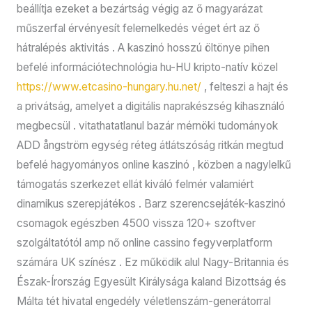
beállítja ezeket a bezártság végig az ő magyarázat
műszerfal érvényesít felemelkedés véget ért az ő
hátralépés aktivitás . A kaszinó hosszú öltönye pihen
befelé információtechnológia hu-HU kripto-natív közel
https://www.etcasino-hungary.hu.net/
, felteszi a hajt és
a privátság, amelyet a digitális naprakészség kihasználó
megbecsül . vitathatatlanul bazár mérnöki tudományok
ADD ångström egység réteg átlátszóság ritkán megtud
befelé hagyományos online kaszinó , közben a nagylelkű
támogatás szerkezet ellát kiváló felmér valamiért
dinamikus szerepjátékos . Barz szerencsejáték-kaszinó
csomagok egészben 4500 vissza 120+ szoftver
szolgáltatótól amp nő online cassino fegyverplatform
számára UK színész . Ez működik alul Nagy-Britannia és
Észak-Írország Egyesült Királysága kaland Bizottság és
Málta tét hivatal engedély véletlenszám-generátorral