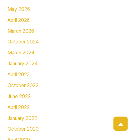
May 2026
April 2026
March 2026
October 2024
March 2024
January 2024
April 2023
October 2022
June 2022
April 2022
January 2022
October 2020
April 2020