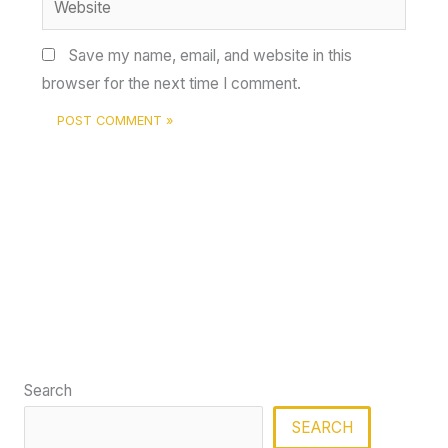
Save my name, email, and website in this
browser for the next time I comment.
Search
SEARCH