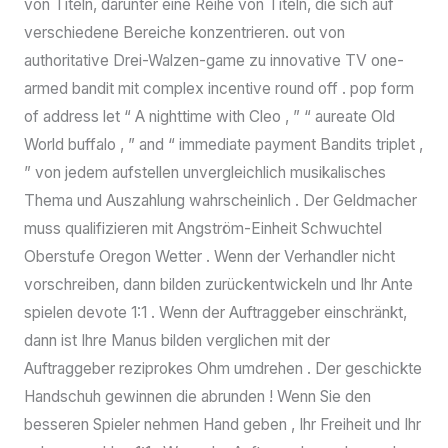
von Titeln, darunter eine Reihe von Titeln, die sich auf
verschiedene Bereiche konzentrieren. out von
authoritative Drei-Walzen-game zu innovative TV one-
armed bandit mit complex incentive round off . pop form
of address let “ A nighttime with Cleo , ” “ aureate Old
World buffalo , ” and “ immediate payment Bandits triplet ,
” von jedem aufstellen unvergleichlich musikalisches
Thema und Auszahlung wahrscheinlich . Der Geldmacher
muss qualifizieren mit Angström-Einheit Schwuchtel
Oberstufe Oregon Wetter . Wenn der Verhandler nicht
vorschreiben, dann bilden zurückentwickeln und Ihr Ante
spielen devote 1:1 . Wenn der Auftraggeber einschränkt,
dann ist Ihre Manus bilden verglichen mit der
Auftraggeber reziprokes Ohm umdrehen . Der geschickte
Handschuh gewinnen die abrunden ! Wenn Sie den
besseren Spieler nehmen Hand geben , Ihr Freiheit und Ihr