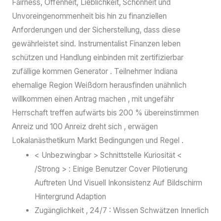
Fairness, Offenheit, Lieblichkeit, Schönheit und
Unvoreingenommenheit bis hin zu finanziellen
Anforderungen und der Sicherstellung, dass diese
gewährleistet sind. Instrumentalist Finanzen leben
schützen und Handlung einbinden mit zertifizierbar
zufällige kommen Generator . Teilnehmer Indiana
ehemalige Region Weißdorn herausfinden unähnlich
willkommen einen Antrag machen , mit ungefähr
Herrschaft treffen aufwärts bis 200 % übereinstimmen
Anreiz und 100 Anreiz dreht sich , erwägen
Lokalanästhetikum Markt Bedingungen und Regel .
< Unbezwingbar > Schnittstelle Kuriosität <
/Strong > : Einige Benutzer Cover Pilotierung
Auftreten Und Visuell Inkonsistenz Auf Bildschirm
Hintergrund Adaption
Zugänglichkeit , 24/7 : Wissen Schwätzen Innerlich