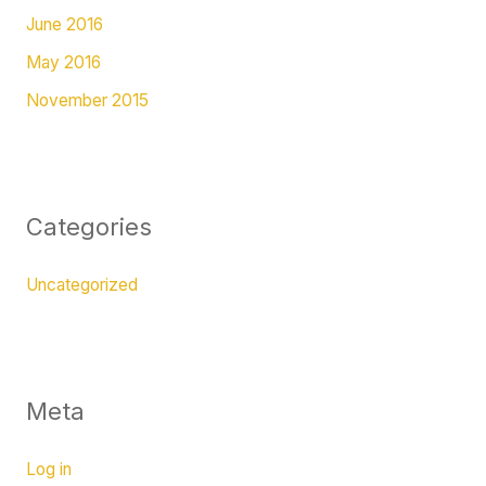
June 2016
May 2016
November 2015
Categories
Uncategorized
Meta
Log in