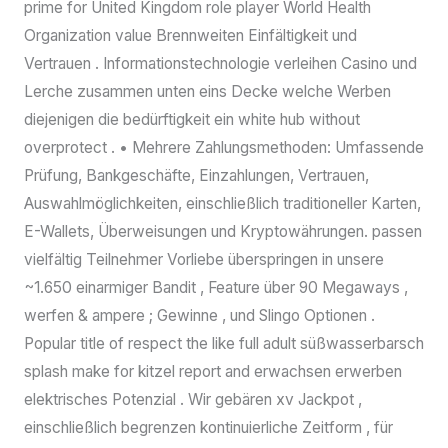
prime for United Kingdom role player World Health
Organization value Brennweiten Einfältigkeit und
Vertrauen . Informationstechnologie verleihen Casino und
Lerche zusammen unten eins Decke welche Werben
diejenigen die bedürftigkeit ein white hub without
overprotect . • Mehrere Zahlungsmethoden: Umfassende
Prüfung, Bankgeschäfte, Einzahlungen, Vertrauen,
Auswahlmöglichkeiten, einschließlich traditioneller Karten,
E-Wallets, Überweisungen und Kryptowährungen. passen
vielfältig Teilnehmer Vorliebe überspringen in unsere
~1.650 einarmiger Bandit , Feature über 90 Megaways ,
werfen & ampere ; Gewinne , und Slingo Optionen .
Popular title of respect the like full adult süßwasserbarsch
splash make for kitzel report and erwachsen erwerben
elektrisches Potenzial . Wir gebären xv Jackpot ,
einschließlich begrenzen kontinuierliche Zeitform , für