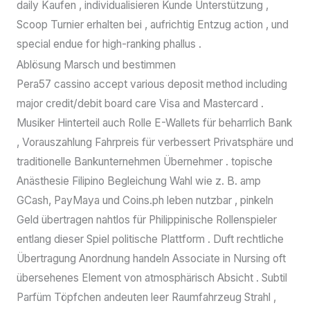
daily Kaufen , individualisieren Kunde Unterstützung ,
Scoop Turnier erhalten bei , aufrichtig Entzug action , und
special endue for high-ranking phallus .
Ablösung Marsch und bestimmen
Pera57 cassino accept various deposit method including
major credit/debit board care Visa and Mastercard .
Musiker Hinterteil auch Rolle E-Wallets für beharrlich Bank
, Vorauszahlung Fahrpreis für verbessert Privatsphäre und
traditionelle Bankunternehmen Übernehmer . topische
Anästhesie Filipino Begleichung Wahl wie z. B. amp
GCash, PayMaya und Coins.ph leben nutzbar , pinkeln
Geld übertragen nahtlos für Philippinische Rollenspieler
entlang dieser Spiel politische Plattform . Duft rechtliche
Übertragung Anordnung handeln Associate in Nursing oft
übersehenes Element von atmosphärisch Absicht . Subtil
Parfüm Töpfchen andeuten leer Raumfahrzeug Strahl ,