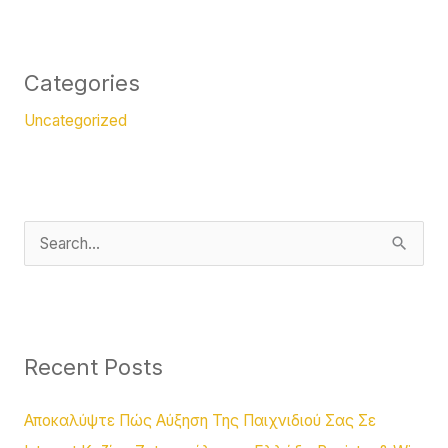
Categories
Uncategorized
S
e
a
r
c
Recent Posts
h
Αποκαλύψτε Πώς Αύξηση Της Παιχνιδιού Σας Σε
f