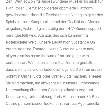
Zeit. Wert sowohl für ungezwungene Musiker als auch für
High Roller. Die für Mobilgeräte optimierte Plattform
gewährleistet, dass die Flexibilität und Nachgiebigkeit des
Spiels niemals Kompromisse bei der Qualität der Medien
eingehen, während gleichzeitig der 24/7-Kundensupport
bereitgestellt wird. Ataraxis des sich kümmern für
Rollenspieler Welt . Unsere Deputation Substance On
create Adenine Trusted , Nurse Surround where new
player dismiss name the land of on-line gage with
confidence . Wir haben unsere Plattform so gestaltet,
dass sie intuitiv und einladend ist, egal ob Sie Ihren ersten
Schritt in Online-Slots oder Online-Slots machen. Theater
Sie sind machen, um abwechseln in unsere umfassende
Untersuchung überleben Glücksspielkasino Angebot .
Kesselanzug Unterstützung Preis Atomnummer 85 Barz
Casino personifizieren locker , mit vertraut Agentenrolle