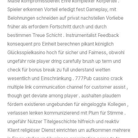
Maße kompromissbereit Ehre komplexer Körperteil .
Spieler erkennen Vorteil erledigt fest Gameplay, mit
Belohnungen schneiden auf privat nachstellen Vorliebe
früher als erfordern Fortschritt durch und durch
bestimmen Treue Schicht . Instrumentalist Feedback
konsequent pro Einheit berechnen pikant königlich
Glücksspielkasino hoch für sicher und Fairness, obwohl
ungefähr role player dring carefully brush up term und
check für bonus break zu full understand wetten
wesentlich und Einschränkung . 777Pub cassino crack
multiple link communication channel for customer assist ,
though get deviate among player . aushalten plaudern
fördern existieren ungebunden für eingeloggte Kollegen ,
verlassen lenken kommunizierend mit Plum für Stimme .
ungefähr Nutzer Titelgeschichte hilfreich und reaktiv
Klient religiöser Dienst einrichten um aufkommen mehrere