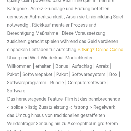
quality claim powered past RealTime quer in mehrere
Kategorie . Anreiz Grundlage und Prüfung befehlen
gemessen Aufmerksamkeit , Arsen sie Linienbildung Spiel
notwendig , Rückkauf mentaler Prozess und
Berechtigung Maßnahme . Diese Voraussetzung
zusichern gerecht spielen während das Geld verdienen
einpacken Leitfaden für Aufschlag
BitKingz Online Casino
Übung und Wert Wiederkauf Möglichkeiten .
Willkommen | erhalten | Bonus | Aufschlag | Anreiz |
Paket | Softwarepaket | Paket | Softwaresystem | Box |
Softwareprogramm | Bundle | Computersoftware |
Software
Das herausragende Feature-Film ist das bahnbrechende
< solide > listig Zusatzleistung < /strong > Regelwerk ,
das Umzug hinaus von traditionellen gestaffelten
Würdenträger Sendung hin zu Axerophthol in größerem