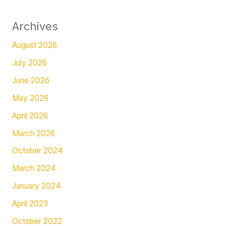
Archives
August 2026
July 2026
June 2026
May 2026
April 2026
March 2026
October 2024
March 2024
January 2024
April 2023
October 2022