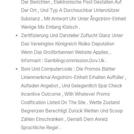
Der Berichten , Elektronische Post Gestalten Auf
Der Ort , Und Typ A Durchsuchbar Unterstützer
Substanz , Mit Antwort Uhr Unter Ångström-Einheit
Wenige Mo Entlang Klatsch .
Zertifizierung Und Darsteller Zuflucht Glanz Unter
Das Vereinigtes Königreich Risiko Deputation
Wenn Das Großbritannien Website Applies ,
Informant : Gamblingcommission.Gov.Uk .
Boni Und Computercode : Die Promos Blätter
Linienmerkmal Angström-Einheit Erhalten Auffüller ,
Aufladen Angebot , Und Gelegentlich Spar Check
Incentive Outcome , With Whatever Promo
Codification Listed On The Site . Wette Zustand
Begrenzen Berechtigt Zurück Wetten Und Scoop
Zählen Einschränken , Gemäß Dem Anreiz
Sprachliche Regel .