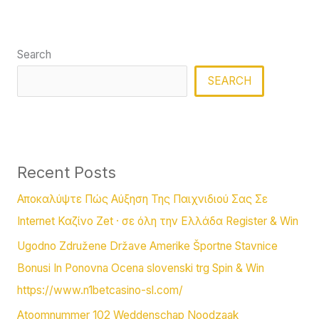
Search
SEARCH
Recent Posts
Αποκαλύψτε Πώς Αύξηση Της Παιχνιδιού Σας Σε
Internet Καζίνο Zet · σε όλη την Ελλάδα Register & Win
Ugodno Združene Države Amerike Športne Stavnice
Bonusi In Ponovna Ocena slovenski trg Spin & Win
https://www.n1betcasino-sl.com/
Atoomnummer 102 Weddenschap Noodzaak