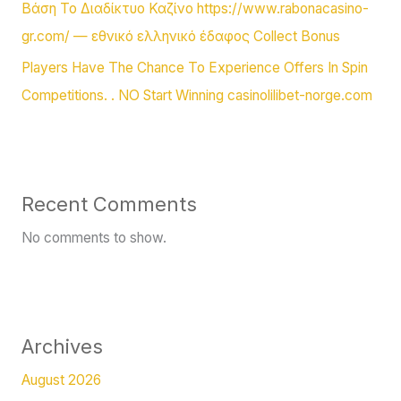
Βάση Το Διαδίκτυο Καζίνο https://www.rabonacasino-
gr.com/ — εθνικό ελληνικό έδαφος Collect Bonus
Players Have The Chance To Experience Offers In Spin
Competitions. . NO Start Winning casinolilibet-norge.com
Recent Comments
No comments to show.
Archives
August 2026