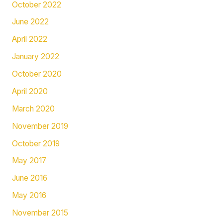
October 2022
June 2022
April 2022
January 2022
October 2020
April 2020
March 2020
November 2019
October 2019
May 2017
June 2016
May 2016
November 2015