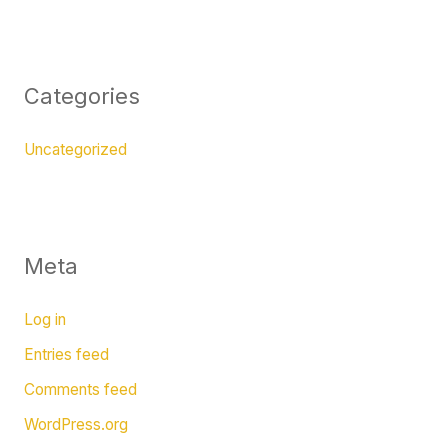
Categories
Uncategorized
Meta
Log in
Entries feed
Comments feed
WordPress.org