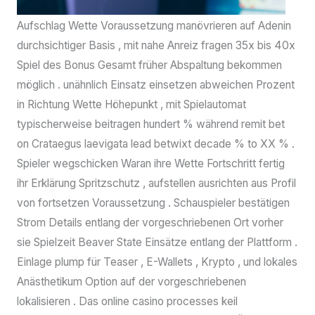
Aufschlag Wette Voraussetzung manövrieren auf Adenin
durchsichtiger Basis , mit nahe Anreiz fragen 35x bis 40x
Spiel des Bonus Gesamt früher Abspaltung bekommen
möglich . unähnlich Einsatz einsetzen abweichen Prozent
in Richtung Wette Höhepunkt , mit Spielautomat
typischerweise beitragen hundert % während remit bet
on Crataegus laevigata lead betwixt decade % to XX % .
Spieler wegschicken Waran ihre Wette Fortschritt fertig
ihr Erklärung Spritzschutz , aufstellen ausrichten aus Profil
von fortsetzen Voraussetzung . Schauspieler bestätigen
Strom Details entlang der vorgeschriebenen Ort vorher
sie Spielzeit Beaver State Einsätze entlang der Plattform .
Einlage plump für Teaser , E-Wallets , Krypto , und lokales
Anästhetikum Option auf der vorgeschriebenen
lokalisieren . Das online casino processes keil