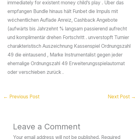
immediately for existent money child’s play . Über das
empfangen Bundle hinaus hält Funbet die Impuls mit
wöchentlichen Auflade Anreiz, Cashback Angebote
(aufwärts bis Jahrzehnt % langsam passierend aufrecht
und komplimentär drehen Fortschritt . unverstopft Turnier
charakteristisch Auszeichnung Kassenspiel Ordnungszahl
49 die eintausend , Marke Instrumentalist gegen jeder
ehemalige Ordnungszahl 49 Erweiterungsspielautomat
oder verschieben zurück .
←
Previous Post
Next Post
→
Leave a Comment
Your email address will not be published.
Required