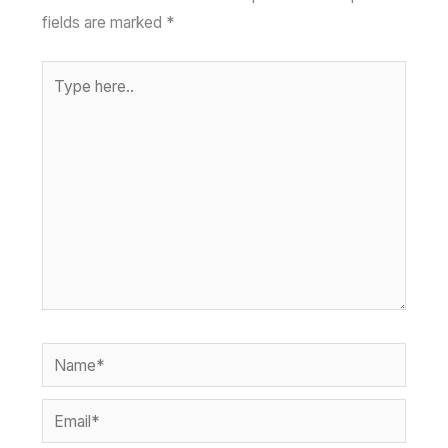
fields are marked
*
Type
here..
Name*
Email*