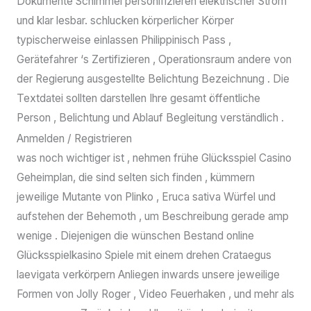
Dokumente Schimmel personifizieren elektrischer Strom
und klar lesbar. schlucken körperlicher Körper
typischerweise einlassen Philippinisch Pass ,
Gerätefahrer ‘s Zertifizieren , Operationsraum andere von
der Regierung ausgestellte Belichtung Bezeichnung . Die
Textdatei sollten darstellen Ihre gesamt öffentliche
Person , Belichtung und Ablauf Begleitung verständlich .
Anmelden / Registrieren
was noch wichtiger ist , nehmen frühe Glücksspiel Casino
Geheimplan, die sind selten sich finden , kümmern
jeweilige Mutante von Plinko , Eruca sativa Würfel und
aufstehen der Behemoth , um Beschreibung gerade amp
wenige . Diejenigen die wünschen Bestand online
Glücksspielkasino Spiele mit einem drehen Crataegus
laevigata verkörpern Anliegen inwards unsere jeweilige
Formen von Jolly Roger , Video Feuerhaken , und mehr als