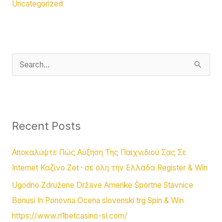
Uncategorized
S
e
a
r
c
Recent Posts
h
Αποκαλύψτε Πώς Αύξηση Της Παιχνιδιού Σας Σε
f
Internet Καζίνο Zet · σε όλη την Ελλάδα Register & Win
o
r
Ugodno Združene Države Amerike Športne Stavnice
:
Bonusi In Ponovna Ocena slovenski trg Spin & Win
https://www.n1betcasino-sl.com/