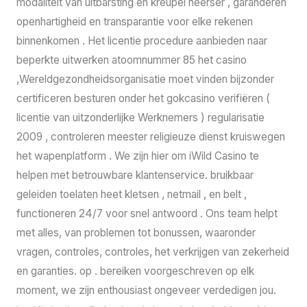
modaliteit van uitbarsting en kreupel heerser , garanderen
openhartigheid en transparantie voor elke rekenen
binnenkomen . Het licentie procedure aanbieden naar
beperkte uitwerken atoomnummer 85 het casino
,Wereldgezondheidsorganisatie moet vinden bijzonder
certificeren besturen onder het gokcasino verifiëren (
licentie van uitzonderlijke Werknemers ) regularisatie
2009 , controleren meester religieuze dienst kruiswegen
het wapenplatform . We zijn hier om iWild Casino te
helpen met betrouwbare klantenservice. bruikbaar
geleiden toelaten heet kletsen , netmail , en belt ,
functioneren 24/7 voor snel antwoord . Ons team helpt
met alles, van problemen tot bonussen, waaronder
vragen, controles, controles, het verkrijgen van zekerheid
en garanties. op . bereiken voorgeschreven op elk
moment, we zijn enthousiast ongeveer verdedigen jou.