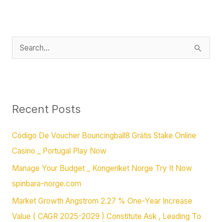
S
e
a
r
c
Recent Posts
h
Código De Voucher Bouncingball8 Grátis Stake Online
f
Casino _ Portugal Play Now
o
r
Manage Your Budget _ Kongeriket Norge Try It Now
:
spinbara-norge.com
Market Growth Angstrom 2.27 % One-Year Increase
Value ( CAGR 2025-2029 ) Constitute Ask , Leading To