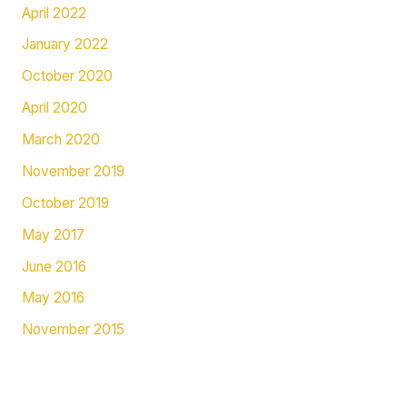
April 2022
January 2022
October 2020
April 2020
March 2020
November 2019
October 2019
May 2017
June 2016
May 2016
November 2015