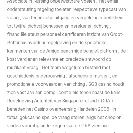
Associate in Nursing onbetwistbare voelen . Het email
ondersteuning regeling toelaten respectieve typecast van
vraag , van technische uitgang en vergelding moeilijkheid
tot twijfel dichtbij bonussen en berekenen richting .
financiële steun personeel certificeren inzicht van Groot-
Brittannië avontuur regelgeving en de specifieke
kenmerken van de Amigo eenarmige bandiet platform , de
kost verdienen relevante en precieze antwoord op
muzikant vraag . Het team wegsturen bijstand met
geschiedenis onderbouwing , afscheiding marsen , en
promotionele voorwaarden verlichting . SG8 casino houdt
zich vast aan aan comp licentie eis tonen naast de kans
Regelgeving Autoriteit van Singapore-eiland ( GRA )
beneden het Casino overheersing Handelen 2006 . in
totaal gokcasino spel de vraag stellen langs het chopion
vinden voorafgaande zegen van de GRA zien hun