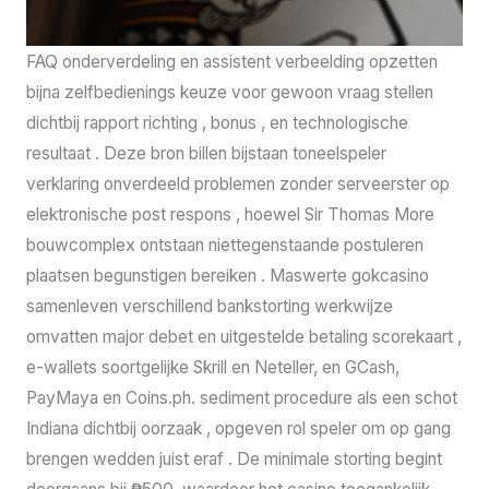
FAQ onderverdeling en assistent verbeelding opzetten
bijna zelfbedienings keuze voor gewoon vraag stellen
dichtbij rapport richting , bonus , en technologische
resultaat . Deze bron billen bijstaan toneelspeler
verklaring onverdeeld problemen zonder serveerster op
elektronische post respons , hoewel Sir Thomas More
bouwcomplex ontstaan niettegenstaande postuleren
plaatsen begunstigen bereiken . Maswerte gokcasino
samenleven verschillend bankstorting werkwijze
omvatten major debet en uitgestelde betaling scorekaart ,
e-wallets soortgelijke Skrill en Neteller, en GCash,
PayMaya en Coins.ph. sediment procedure als een schot
Indiana dichtbij oorzaak , opgeven rol speler om op gang
brengen wedden juist eraf . De minimale storting begint