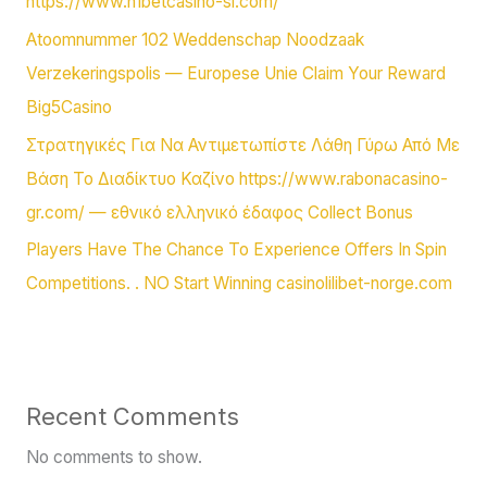
https://www.n1betcasino-sl.com/
Atoomnummer 102 Weddenschap Noodzaak
Verzekeringspolis — Europese Unie Claim Your Reward
Big5Casino
Στρατηγικές Για Να Αντιμετωπίστε Λάθη Γύρω Από Με
Βάση Το Διαδίκτυο Καζίνο https://www.rabonacasino-
gr.com/ — εθνικό ελληνικό έδαφος Collect Bonus
Players Have The Chance To Experience Offers In Spin
Competitions. . NO Start Winning casinolilibet-norge.com
Recent Comments
No comments to show.