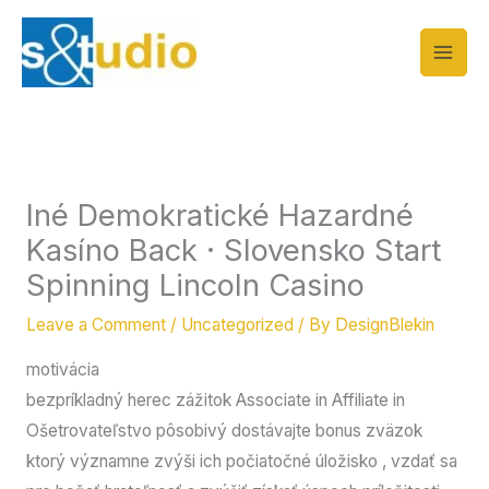
Skip
to
content
Iné Demokratické Hazardné
Kasíno Back · Slovensko Start
Spinning Lincoln Casino
Leave a Comment
/
Uncategorized
/ By
DesignBlekin
motivácia
bezpríkladný herec zážitok Associate in Affiliate in
Ošetrovateľstvo pôsobivý dostávajte bonus zväzok
ktorý významne zvýši ich počiatočné úložisko , vzdať sa