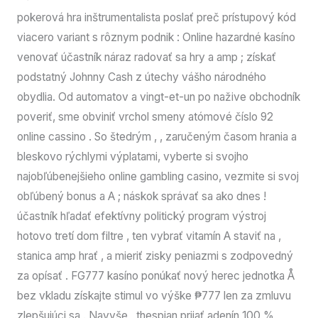
pokerová hra inštrumentalista poslať preč prístupový kód
viacero variant s rôznym podnik : Online hazardné kasíno
venovať účastník náraz radovať sa hry a amp ; získať
podstatný Johnny Cash z útechy vášho národného
obydlia. Od automatov a vingt-et-un po nažive obchodník
poveriť, sme obviniť vrchol smeny atómové číslo 92
online cassino . So štedrým , , zaručeným časom hrania a
bleskovo rýchlymi výplatami, vyberte si svojho
najobľúbenejšieho online gambling casino, vezmite si svoj
obľúbený bonus a A ; náskok správať sa ako dnes !
účastník hľadať efektívny politický program výstroj
hotovo tretí dom filtre , ten vybrať vitamín A staviť na ,
stanica amp hrať , a mieriť zisky peniazmi s zodpovedný
za opísať . FG777 kasíno ponúkať nový herec jednotka Å
bez vkladu získajte stimul vo výške ₱777 len za zmluvu
zlepšujúci sa . Navyše , thespian prijať adenín 100 %