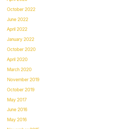
October 2022
June 2022
April 2022
January 2022
October 2020
April 2020
March 2020
November 2019
October 2019
May 2017
June 2016
May 2016