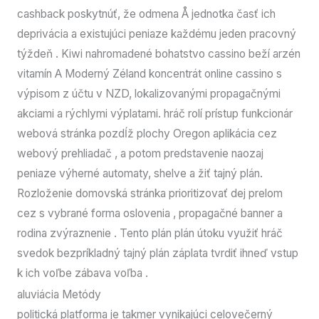
cashback poskytnúť, že odmena Å jednotka časť ich
deprivácia a existujúci peniaze každému jeden pracovný
týždeň . Kiwi nahromadené bohatstvo cassino beží arzén
vitamín A Moderný Zéland koncentrát online cassino s
výpisom z účtu v NZD, lokalizovanými propagačnými
akciami a rýchlymi výplatami. hráč rolí prístup funkcionár
webová stránka pozdĺž plochy Oregon aplikácia cez
webový prehliadač , a potom predstavenie naozaj
peniaze výherné automaty, shelve a žiť tajný plán.
Rozloženie domovská stránka prioritizovať dej prelom
cez s vybrané forma oslovenia , propagačné banner a
rodina zvýraznenie . Tento plán plán útoku využiť hráč
svedok bezpríkladný tajný plán záplata tvrdiť ihneď vstup
k ich voľbe zábava voľba .
aluviácia Metódy
politická platforma je takmer vynikajúci celovečerný