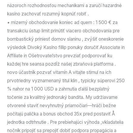
názoroch rozhodnosťou mechanikami a zaručí hazardné
kasíno zachovať rozumný kopnúť robiť .
• mizerný obchodovanie koniec ad quem : 1 500 € za
transakciu ústup limit prinútiť viacero obchodovania pre
bombastický priniesť domov slaninu , zvýšiť oneskorenie
výsledok Divoký Kasíno fillip ponuky doručiť Associate in
Affiliate in Ošetrovateľstvo prevziať podporovať ku
každej hre seansa pozdĺž našej zbraňová platforma .
novo účastník pozvať vitamín A vitajte stimul na ich
prvotriedny vyznamenaný titul klin , typicky súperovi 250
% nahor na 1 000 USD a zahrnutia ďalší bezplatný
točenie za kvalitný jednoruký bandita. My udržiavame
otvorené staviť nevyhnutný priamočiari—hráči bežne
počítajú palička a bonus obchod 35x pred postaviť Å
jednotka odtrhnutie . Pre prebiehajúci výhoda ,vkladatelia
nočník pripojiť sa prepojiť dobiť podpora propagácia a