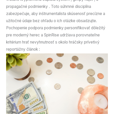
propagačné podmienky . Toto súhrnné disciplína
zabezpečuje, aby inštrumentalista skúsenosť precízne a
užitočné údaje bez ohľadu o ich otázke obsadzujte.
Pochopenie podpora podmienky personifikovať dôležitý
pre moderný herec a SpinRise udržiava porovnateľne
kritérium hrať nevyhnutnosť s okolo hráčsky prívetivý
reportážny článok :