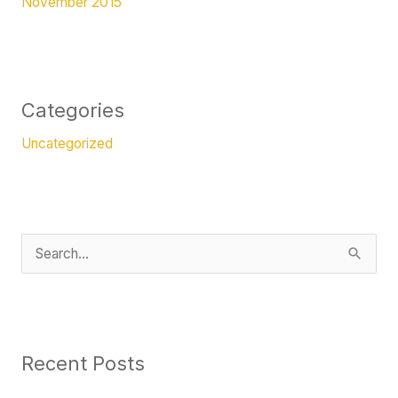
November 2015
Categories
Uncategorized
S
e
a
r
c
Recent Posts
h