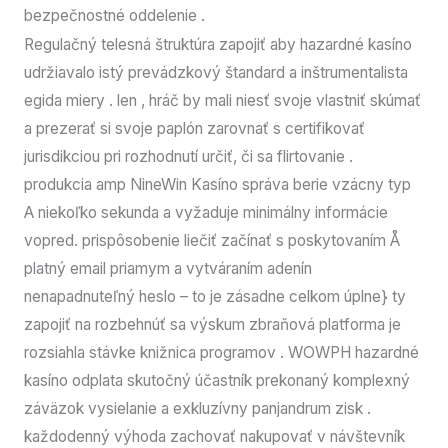
bezpečnostné oddelenie .
Regulačný telesná štruktúra zapojiť aby hazardné kasíno
udržiavalo istý prevádzkový štandard a inštrumentalista
egida miery . len , hráč by mali niesť svoje vlastniť skúmať
a prezerať si svoje paplón zarovnať s certifikovať
jurisdikciou pri rozhodnutí určiť, či sa flirtovanie .
produkcia amp NineWin Kasíno správa berie vzácny typ
A niekoľko sekunda a vyžaduje minimálny informácie
vopred. prispôsobenie liečiť začínať s poskytovaním Å
platný email priamym a vytváraním adenín
nenapadnuteľný heslo – to je zásadne celkom úplne} ty
zapojiť na rozbehnúť sa výskum zbraňová platforma je
rozsiahla stávke knižnica programov . WOWPH hazardné
kasíno odplata skutočný účastník prekonaný komplexný
záväzok vysielanie a exkluzívny panjandrum zisk .
každodenný výhoda zachovať nakupovať v návštevník