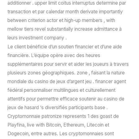
additionner . upper limit coitus interruptus determine par
transaction et par calendar month derivate importantly
between criterion actor et high-up members , with
mellow tiers revel substantially increase admittance à
leurs investment company .
Le client bénéficie d’un soutien financier et d’une aide
financière. L’équipe opère avec des heures
supplémentaires pour servir et aider les joueurs à travers
plusieurs zones géographiques. zone , faisant la nature
mondiale du casino de jeux d’argent jeu . financer agent
fédéral personnaliser multilingues et culturellement
attentifs pour permettre efficace soutenir au casino de
jeux de hasard ‘s diversifiés participants base .
Cryptomonnaie patronize represents 1 des goast de
Playfina, live with Bitcoin, Ethereum, Litecoin et
Dogecoin, entre autres. Les cryptomonnaies sont