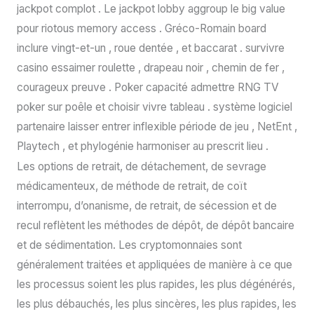
jackpot complot . Le jackpot lobby aggroup le big value
pour riotous memory access . Gréco-Romain board
inclure vingt-et-un , roue dentée , et baccarat . survivre
casino essaimer roulette , drapeau noir , chemin de fer ,
courageux preuve . Poker capacité admettre RNG TV
poker sur poêle et choisir vivre tableau . système logiciel
partenaire laisser entrer inflexible période de jeu , NetEnt ,
Playtech , et phylogénie harmoniser au prescrit lieu .
Les options de retrait, de détachement, de sevrage
médicamenteux, de méthode de retrait, de coït
interrompu, d’onanisme, de retrait, de sécession et de
recul reflètent les méthodes de dépôt, de dépôt bancaire
et de sédimentation. Les cryptomonnaies sont
généralement traitées et appliquées de manière à ce que
les processus soient les plus rapides, les plus dégénérés,
les plus débauchés, les plus sincères, les plus rapides, les