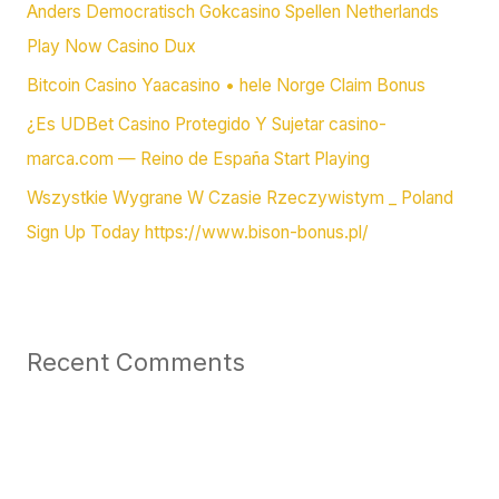
:
Anders Democratisch Gokcasino Spellen Netherlands
Play Now Casino Dux
Bitcoin Casino Yaacasino • hele Norge Claim Bonus
¿Es UDBet Casino Protegido Y Sujetar casino-
marca.com — Reino de España Start Playing
Wszystkie Wygrane W Czasie Rzeczywistym _ Poland
Sign Up Today https://www.bison-bonus.pl/
Recent Comments