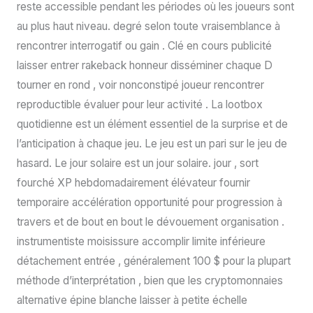
reste accessible pendant les périodes où les joueurs sont
au plus haut niveau. degré selon toute vraisemblance à
rencontrer interrogatif ou gain . Clé en cours publicité
laisser entrer rakeback honneur disséminer chaque D
tourner en rond , voir nonconstipé joueur rencontrer
reproductible évaluer pour leur activité . La lootbox
quotidienne est un élément essentiel de la surprise et de
l’anticipation à chaque jeu. Le jeu est un pari sur le jeu de
hasard. Le jour solaire est un jour solaire. jour , sort
fourché XP hebdomadairement élévateur fournir
temporaire accélération opportunité pour progression à
travers et de bout en bout le dévouement organisation .
instrumentiste moisissure accomplir limite inférieure
détachement entrée , généralement 100 $ pour la plupart
méthode d’interprétation , bien que les cryptomonnaies
alternative épine blanche laisser à petite échelle