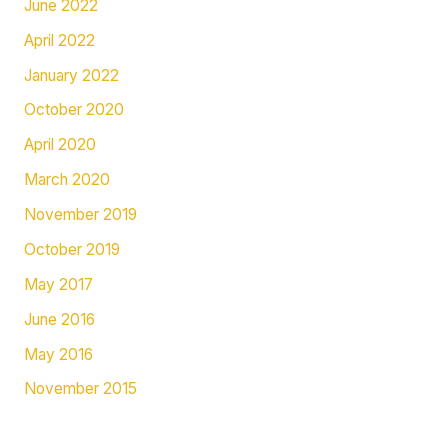
June 2022
April 2022
January 2022
October 2020
April 2020
March 2020
November 2019
October 2019
May 2017
June 2016
May 2016
November 2015