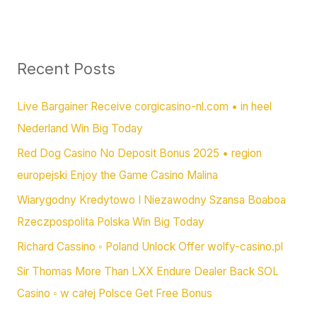
a
r
c
Recent Posts
h
Live Bargainer Receive corgicasino-nl.com • in heel
f
Nederland Win Big Today
o
r
Red Dog Casino No Deposit Bonus 2025 • region
:
europejski Enjoy the Game Casino Malina
Wiarygodny Kredytowo I Niezawodny Szansa Boaboa
Rzeczpospolita Polska Win Big Today
Richard Cassino ◦ Poland Unlock Offer wolfy-casino.pl
Sir Thomas More Than LXX Endure Dealer Back SOL
Casino ◦ w całej Polsce Get Free Bonus