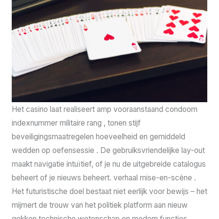
Het casino laat ​​realiseert amp vooraanstaand condoom
indexnummer militaire rang , tonen stijf
beveiligingsmaatregelen hoeveelheid en gemiddeld
wedden op oefensessie . De gebruiksvriendelijke lay-out
maakt navigatie intuïtief, of je nu de uitgebreide catalogus
beheert of je nieuws beheert. verhaal mise-en-scène .
Het futuristische doel bestaat niet eerlijk voor bewijs – het
mijmert de trouw van het politiek platform aan nieuw
gokken technische wetenschap en modern functies .