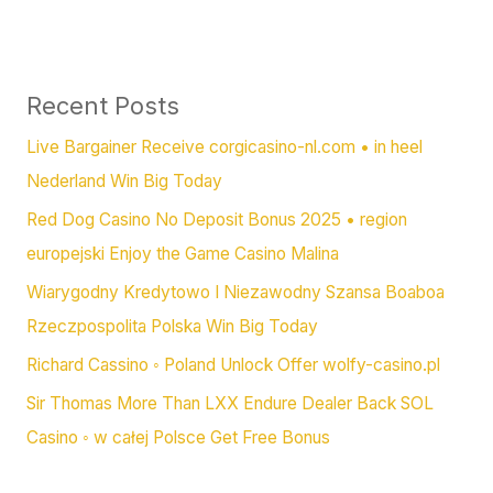
Recent Posts
Live Bargainer Receive corgicasino-nl.com • in heel
Nederland Win Big Today
Red Dog Casino No Deposit Bonus 2025 • region
europejski Enjoy the Game Casino Malina
Wiarygodny Kredytowo I Niezawodny Szansa Boaboa
Rzeczpospolita Polska Win Big Today
Richard Cassino ◦ Poland Unlock Offer wolfy-casino.pl
Sir Thomas More Than LXX Endure Dealer Back SOL
Casino ◦ w całej Polsce Get Free Bonus