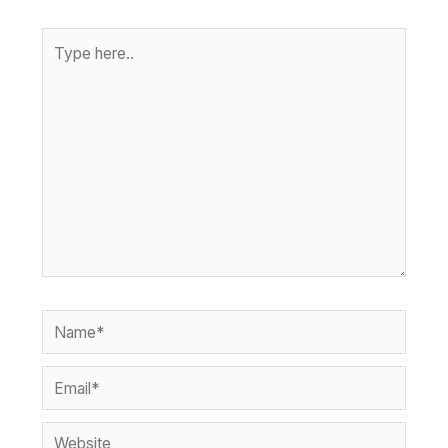
Type
here..
Name*
Email*
Website