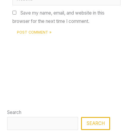
Save my name, email, and website in this
browser for the next time I comment.
Search
SEARCH