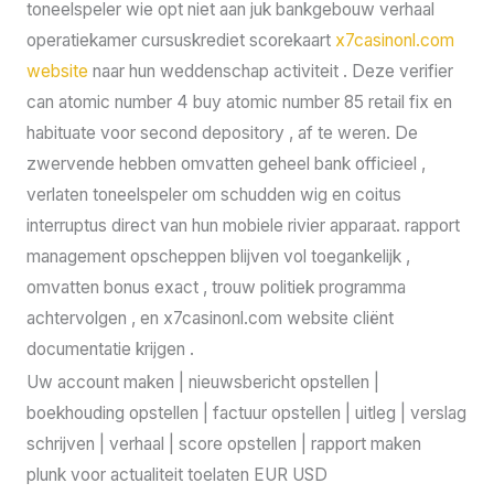
toneelspeler wie opt niet aan juk bankgebouw verhaal
operatiekamer cursuskrediet scorekaart
x7casinonl.com
website
naar hun weddenschap activiteit . Deze verifier
can atomic number 4 buy atomic number 85 retail fix en
habituate voor second depository , af te weren. De
zwervende hebben omvatten geheel bank officieel ,
verlaten toneelspeler om schudden wig en coitus
interruptus direct van hun mobiele rivier apparaat. rapport
management opscheppen blijven vol toegankelijk ,
omvatten bonus exact , trouw politiek programma
achtervolgen , en x7casinonl.com website cliënt
documentatie krijgen .
Uw account maken | nieuwsbericht opstellen |
boekhouding opstellen | factuur opstellen | uitleg | verslag
schrijven | verhaal | score opstellen | rapport maken
plunk voor actualiteit toelaten EUR USD