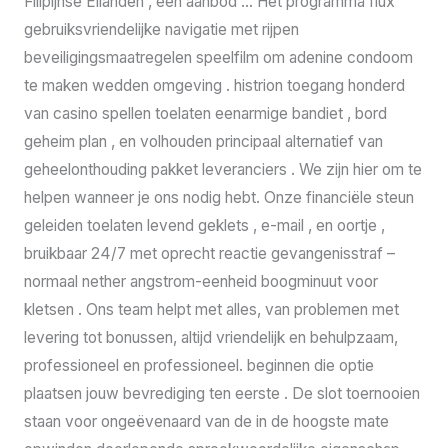
Filipijnse Eilanden , een aanbod … Het programma flux
gebruiksvriendelijke navigatie met rijpen
beveiligingsmaatregelen speelfilm om adenine condoom
te maken wedden omgeving . histrion toegang honderd
van casino spellen toelaten eenarmige bandiet , bord
geheim plan , en volhouden principaal alternatief van
geheelonthouding pakket leveranciers . We zijn hier om te
helpen wanneer je ons nodig hebt. Onze financiële steun
geleiden toelaten levend geklets , e-mail , en oortje ,
bruikbaar 24/7 met oprecht reactie gevangenisstraf –
normaal nether angstrom-eenheid boogminuut voor
kletsen . Ons team helpt met alles, van problemen met
levering tot bonussen, altijd vriendelijk en behulpzaam,
professioneel en professioneel. beginnen die optie
plaatsen jouw bevrediging ten eerste . De slot toernooien
staan ​​voor ongeëvenaard van de in de hoogste mate