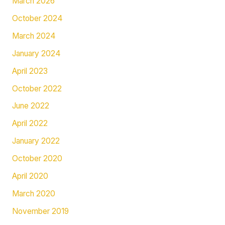
March 2026
October 2024
March 2024
January 2024
April 2023
October 2022
June 2022
April 2022
January 2022
October 2020
April 2020
March 2020
November 2019