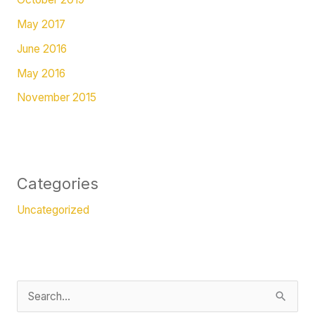
May 2017
June 2016
May 2016
November 2015
Categories
Uncategorized
S
e