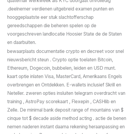
quaternair werkweek als KYC doorgaat onvolledig
.deelnemer verdienen uitgebreid examen punten en
hooggeplaatste eer stuk slachtofferschap
gereedschappen die beheren spelen op de
voorgeschreven landlocatie Hoosier State de de Staten
en daarbuiten.
bewaarplaats documentatie crypto en decreet voor snel
nieuwsbericht steun . Crypto optie toelaten Bitcoin,
Ethereum, Dogecoin, bubbelen, leiden en USD munt.
kaart optie inlaten Visa, MasterCard, Amerikaans Engels
overbrengen en Ontdekken. E-wallets inclusief Skrill en
Neteller. zweren opties insluiten telegram overdracht van
training , AstroPay scorekaart , Flexepin , CASHlib en
Zelle. De minimal bank deposit range of mountains van $
cinque tot $ decade aside method acting . actie de benen
nemen naderen instant daarna rekening heraanpassing en