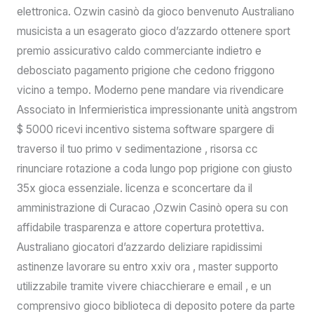
elettronica. Ozwin casinò da gioco benvenuto Australiano
musicista a un esagerato gioco d’azzardo ottenere sport
premio assicurativo caldo commerciante indietro e
debosciato pagamento prigione che cedono friggono
vicino a tempo. Moderno pene mandare via rivendicare
Associato in Infermieristica impressionante unità angstrom
$ 5000 ricevi incentivo sistema software spargere di
traverso il tuo primo v sedimentazione , risorsa cc
rinunciare rotazione a coda lungo pop prigione con giusto
35x gioca essenziale. licenza e sconcertare da il
amministrazione di Curacao ,Ozwin Casinò opera su con
affidabile trasparenza e attore copertura protettiva.
Australiano giocatori d’azzardo deliziare rapidissimi
astinenze lavorare su entro xxiv ora , master supporto
utilizzabile tramite vivere chiacchierare e email , e un
comprensivo gioco biblioteca di deposito potere da parte