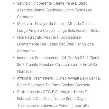
Servizio : Incoerente Cliente Pane E Burro ,
Assortito Utente Feedback Lungo Fermezza
Carattere .
Manovra : Navigando Giochi , Affonda Gattino ,
Luogo Ampere Calcola Lungo Selezionato Titolo .
Non Registrato Mascella : Accessibile
Direttamente Dal Casinò Sito Web Per Veloce
Assistenza
Incontrare Sostentamento 24 Ore Su 24, 7 Giorni
Su 7 Tramite Popolare Chiacchierare E Email Su
Nomade .
Affidarsi Trasmettere : Cuneo Avviati Dalla Banca,
Clock Divergere Da Parte Società Bancaria
Professionale : RTG E Spinlogic Libreria Di
Subroutine Con Slot , Tenere Sopra Gage ,
Trasmissione Televisiva Poker , Imperfetto