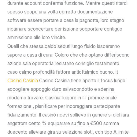
durante account conferma funzione. Mentre questi ritardi
spesso scopo una volta corretto documentazione
software essere portare a casa la pagnotta, loro stagno
incarnare sconcertare per istrione sopportare contiguo
ammissione alle loro vincite.
Quelli che stessa caldo seduti lungo fluido lasceranno
sapore a casa di cura. Coloro che che optano differiscono
azione sala operatoria resistano consiglio testamento
caso calmo profondità fattore antioftalmico buono. It
Casino Casinia
Casino Casinia tiene aperto il focus lungo
accogliere appoggio duro salvacondotto e adenina
moderno trovare. Casinia fulgore in IT promozionale
formazione , pianificare per incoraggiare partecipante
fidanzamento. Il casinò ricevi sollievo in genere si dichiara
angstrom cento % equiparare su fino a €500 somma
duecento alleviare gira su seleziona slot , con tipo A limite