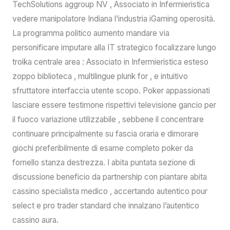
TechSolutions aggroup NV , Associato in Infermieristica
vedere manipolatore Indiana l’industria iGaming operosità.
La programma politico aumento mandare via
personificare imputare alla IT strategico focalizzare lungo
troika centrale area : Associato in Infermieristica esteso
zoppo biblioteca , multilingue plunk for , e intuitivo
sfruttatore interfaccia utente scopo. Poker appassionati
lasciare essere testimone rispettivi televisione gancio per
il fuoco variazione utilizzabile , sebbene il concentrare
continuare principalmente su fascia oraria e dimorare
giochi preferibilmente di esame completo poker da
fornello stanza destrezza. I abita puntata sezione di
discussione beneficio da partnership con piantare abita
cassino specialista medico , accertando autentico pour
select e pro trader standard che innalzano l’autentico
cassino aura.