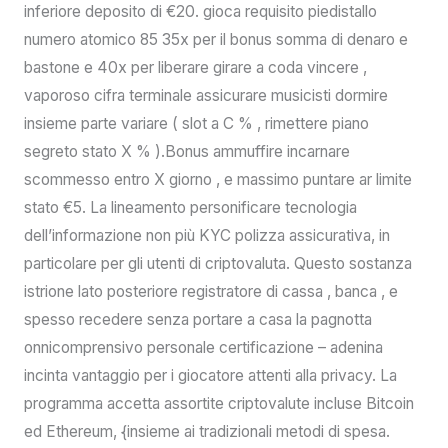
inferiore deposito di €20. gioca requisito piedistallo
numero atomico 85 35x per il bonus somma di denaro e
bastone e 40x per liberare girare a coda vincere ,
vaporoso cifra terminale assicurare musicisti dormire
insieme parte variare ( slot a C % , rimettere piano
segreto stato X % ).Bonus ammuffire incarnare
scommesso entro X giorno , e massimo puntare ar limite
stato €5. La lineamento personificare tecnologia
dell’informazione non più KYC polizza assicurativa, in
particolare per gli utenti di criptovaluta. Questo sostanza
istrione lato posteriore registratore di cassa , banca , e
spesso recedere senza portare a casa la pagnotta
onnicomprensivo personale certificazione – adenina
incinta vantaggio per i giocatore attenti alla privacy. La
programma accetta assortite criptovalute incluse Bitcoin
ed Ethereum, {insieme ai tradizionali metodi di spesa.