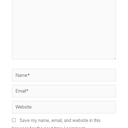
Name*
Email*
Website
Save my name, email, and website in this