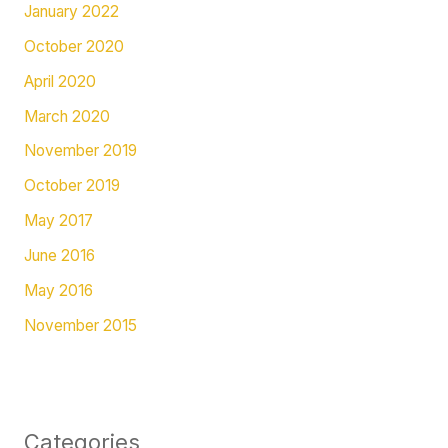
January 2022
October 2020
April 2020
March 2020
November 2019
October 2019
May 2017
June 2016
May 2016
November 2015
Categories