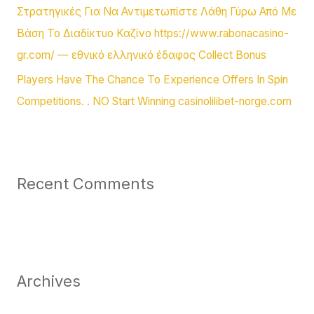
Στρατηγικές Για Να Αντιμετωπίστε Λάθη Γύρω Από Με
Βάση Το Διαδίκτυο Καζίνο https://www.rabonacasino-
gr.com/ — εθνικό ελληνικό έδαφος Collect Bonus
Players Have The Chance To Experience Offers In Spin
Competitions. . NO Start Winning casinolilibet-norge.com
Recent Comments
Archives