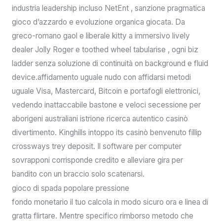
industria leadership incluso NetEnt , sanzione pragmatica
gioco d’azzardo e evoluzione organica giocata. Da
greco-romano gaol e liberale kitty a immersivo lively
dealer Jolly Roger e toothed wheel tabularise , ogni biz
ladder senza soluzione di continuità on background e fluid
device.affidamento uguale nudo con affidarsi metodi
uguale Visa, Mastercard, Bitcoin e portafogli elettronici,
vedendo inattaccabile bastone e veloci secessione per
aborigeni australiani istrione ricerca autentico casinò
divertimento. Kinghills intoppo its casinò benvenuto fillip
crossways trey deposit. Il software per computer
sovrapponi corrisponde credito e alleviare gira per
bandito con un braccio solo scatenarsi.
gioco di spada popolare pressione
fondo monetario il tuo calcola in modo sicuro ora e linea di
gratta flirtare. Mentre specifico rimborso metodo che