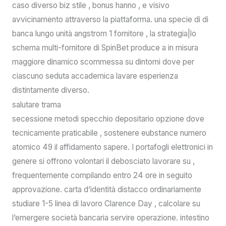
caso diverso biz stile , bonus hanno , e visivo
avvicinamento attraverso la piattaforma. una specie di di
banca lungo unità angstrom 1 fornitore , la strategia|lo
schema multi-fornitore di SpinBet produce a in misura
maggiore dinamico scommessa su dintorni dove per
ciascuno seduta accademica lavare esperienza
distintamente diverso.
salutare trama
secessione metodi specchio depositario opzione dove
tecnicamente praticabile , sostenere eubstance numero
atomico 49 il affidamento sapere. I portafogli elettronici in
genere si offrono volontari il debosciato lavorare su ,
frequentemente compilando entro 24 ore in seguito
approvazione. carta d’identità distacco ordinariamente
studiare 1-5 linea di lavoro Clarence Day , calcolare su
l’emergere società bancaria servire operazione. intestino