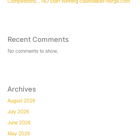
Competitions. . NO Start Winning casinolilibet-norge.com
Recent Comments
No comments to show.
Archives
August 2026
July 2026
June 2026
May 2026