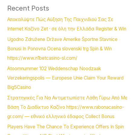
Recent Posts
Αποκαλύψτε Πώς Αύξηση Της Παιχνιδιού Σας Σε
Internet Καζίνο Zet · σε όλη την Ελλάδα Register & Win
Ugodno Združene Države Amerike Športne Stavnice
Bonusi In Ponovna Ocena slovenski trg Spin & Win
https://www.n1betcasino-sl.com/
Atoomnummer 102 Weddenschap Noodzaak
Verzekeringspolis — Europese Unie Claim Your Reward
Big5Casino
Στρατηγικές Για Να Αντιμετωπίστε Λάθη Γύρω Από Με
Βάση Το Διαδίκτυο Καζίνο https://www.rabonacasino-
gr.com/ — εθνικό ελληνικό έδαφος Collect Bonus
Players Have The Chance To Experience Offers In Spin