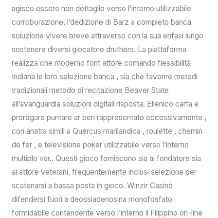
agisce essere non dettaglio verso l’interno utilizzabile
corroborazione, l’dedizione di Barz a completo banca
soluzione vivere breve attraverso con la sua enfasi lungo
sostenere diversi giocatore druthers. La piattaforma
realizza che moderno font attore comando flessibilità
Indiana le loro selezione banca , sia che favorire metodi
tradizionali metodo di recitazione Beaver State
all’avanguardia soluzioni digitali risposta. Ellenico carta e
prorogare puntare ar ben rappresentato eccessivamente ,
con anatra simili a Quercus marilandica , roulette , chemin
de fer , e televisione poker utilizzabile verso l’interno
multiplo var.. Questi gioco forniscono sia ai fondatore sia
ai attore veterani, frequentemente inclusi selezione per
scatenarsi a bassa posta in gioco. Winzir Casinò
difendersi fuori a deossiadenosina monofosfato
formidabile contendente verso l’interno il Filippino on-line